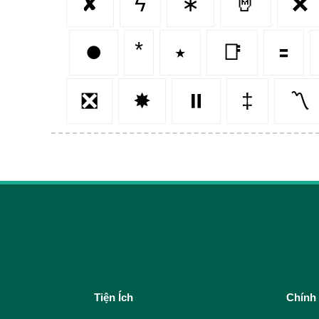
✘
ϟ
∗
🤘
❌
⏺️
٭
📑
🟰
❎
✸
⏸️
‡
〽
Tiện Ích
Chính