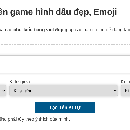
tên game hình dấu đẹp, Emoji
và các
chữ kiểu tiếng việt đẹp
giúp các bạn có thể dễ dàng tạ
Kí tự giữa:
Kí t
Tạo Tên Kí Tự
ữa, phải tùy theo ý thích của mình.