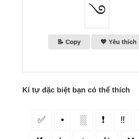
࿓
📝 Copy
💖 Yêu thích
Kí tự đặc biệt bạn có thể thích
✅
•
░
❗
‼