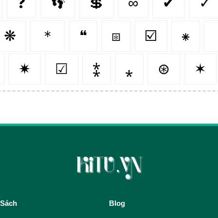
❓
👣
💲
∞
✔
✓
❋
＊
❝
⧆
☑️
⁕
✷
☑
⁑
⁎
⊛
✶
 Sách
Blog