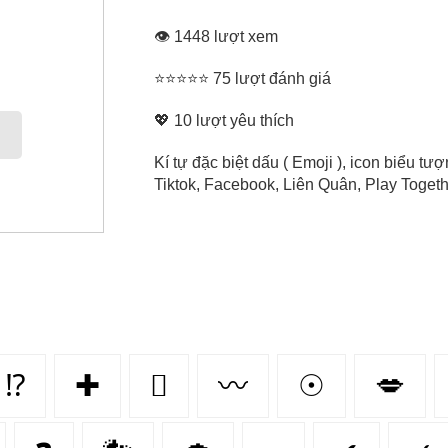
👁 1448 lượt xem
⭐⭐⭐⭐⭐ 75 lượt đánh giá
💖
10
lượt yêu thích
Kí tự đặc biệt dấu ( Emoji ), icon biểu 
Tiktok, Facebook, Liên Quân, Play Togethe
⁉
✚
🫆
〰
☉
💋