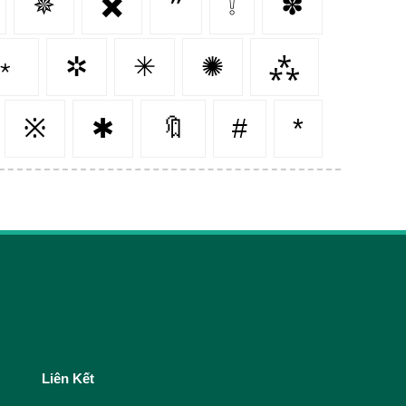
✵
✖️
❞
❕
✽
﹡
✲
✳
✺
⁂
※
✱
🔖
#
*
Liên Kết