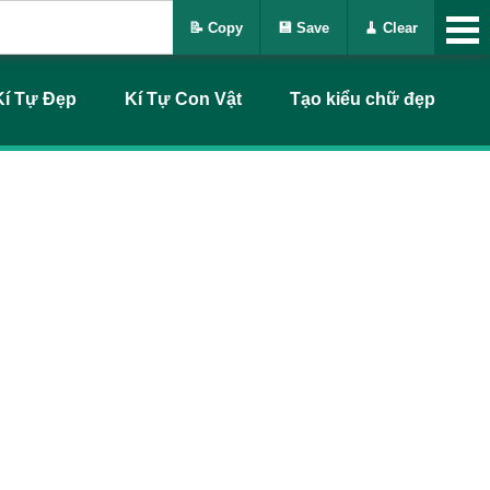
📝 Copy
💾 Save
🧹 Clear
Kí Tự Đẹp
Kí Tự Con Vật
Tạo kiểu chữ đẹp