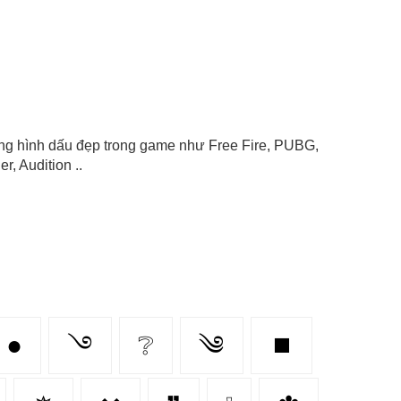
tượng hình dấu đẹp trong game như Free Fire, PUBG,
r, Audition ..
●
࿓
❔
༄
⏹️