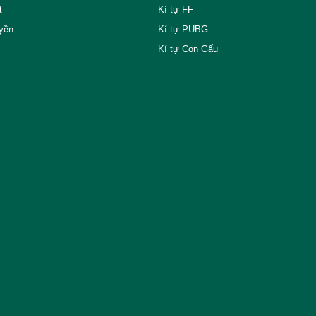
t
Kí tự FF
yền
Kí tự PUBG
Kí tự Con Gấu