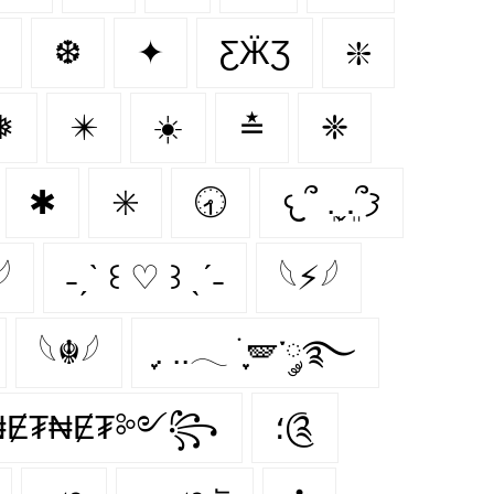
❆
✦
ƸӜƷ
❇️
❅
✴️
☀️
≛
❈
✱
✳️
🕣
𐔌՞ ܸ.ˬ.ܸ՞𐦯

˗ˏˋ ꒰ ♡ ꒱ ˎˊ˗
𓆩⚡𓆪
𓆩☬𓆪
ִֶָ. ..𓂃 ࣪ ִֶָ🪽་༘࿐
Ɇ₮₦Ɇ₮༻꧂
؛༊