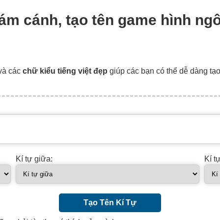
 tám cánh, tạo tên game hình ng
và các
chữ kiểu tiếng việt đẹp
giúp các bạn có thể dễ dàng tạ
Kí tự giữa:
Kí t
Tạo Tên Kí Tự