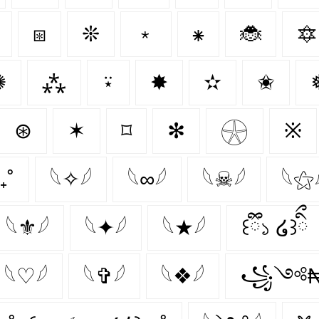
⧆
❊
﹡
⁕
🐞
🔯
✺
⁂
⍣
✸
✫
✬
⊛
✶
⌑
✻
𓇽
※
₊˚
𓆩✧𓆪
𓆩∞𓆪
𓆩☠𓆪
𓆩⚝
𓆩⚜𓆪
𓆩✦𓆪
𓆩★𓆪
꒰ྀི১ ໒꒱ིྀ
𓆩♡𓆪
𓆩✞𓆪
𓆩❖𓆪
꧁༺₦