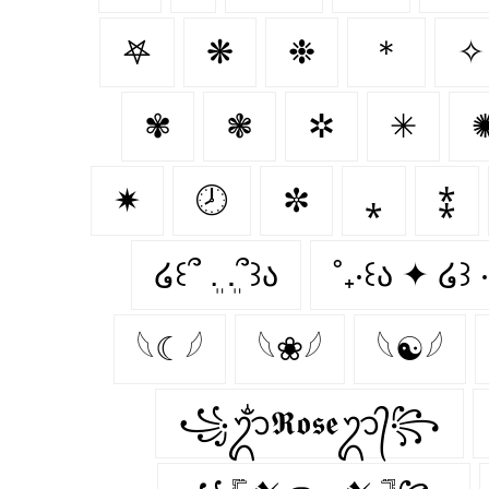
𖤐
❋
❉
＊
✧
✾
❃
✲
✳
✷
🕗
✼
⁎
⁑
໒꒰՞ ܸ. .ܸ՞꒱ა
˚₊‧꒰ა ✦ ໒꒱ ‧
𓆩☾𓆪
𓆩❀𓆪
𓆩☯𓆪
꧁ᬊᬁ𝕽𝖔𝖘𝖊ᬊ᭄꧂