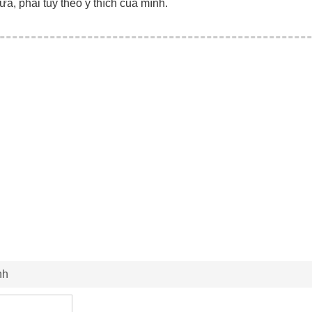
ữa, phải tùy theo ý thích của mình.
nh