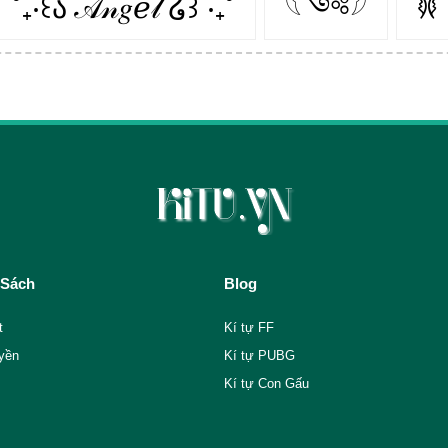
˚₊‧꒰ა 𝒜𝓃𝑔ℯ𝓁 ໒꒱ ‧₊˚
𓆩༺𓆪
𐦍
 Sách
Blog
t
Kí tự FF
yền
Kí tự PUBG
Kí tự Con Gấu