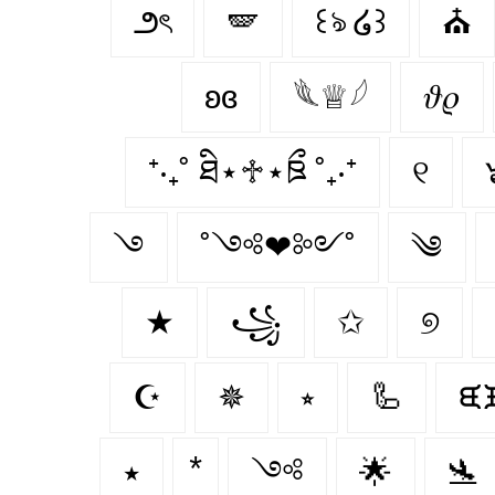
౨ৎ
🪽
꒰ঌ ໒꒱
⛪️
ʚɞ
𓆰♕𓆪
𝜗𝜚
⁺‧₊˚ ཐི⋆♱⋆ཋྀ ˚₊‧⁺
୧
࿓
˚༺❤︎༻˚
༄
★
꧁
✩
୭
☪️
✵
⭒
🦾
ᙙ
٭
༺
🌟
🛬