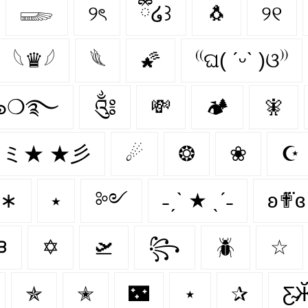
𓆃
୨ৎ
ྀིྀི໒꒱
🐧
୨୧
𓆩♛𓆪
𓆰
🌠
⁽⁽ଘ( ˊᵕˋ )ଓ⁾⁾
๖❍࿐
༃
💸
🏕️
🧚‍
ミ★ ★彡
☄
❂
❀
☪
∗
⭑
༻
˗ˏˋ ★ ˎˊ˗
ʚ✟⃛ɞ
ᙖ
✡
🛫
꧂
🪲
☆
✯
✭
🌃
⋆
✰
Ƹ̴