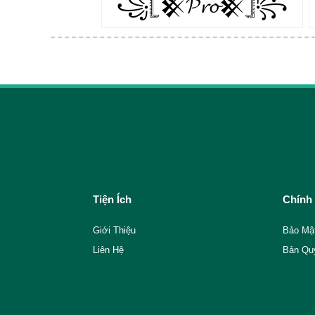
꧁𓊈𒆜𝓟𝓻𝓸𒆜𓊉꧂
Tiện Ích
Chính
Giới Thiệu
Bảo Mậ
Liên Hệ
Bản Qu