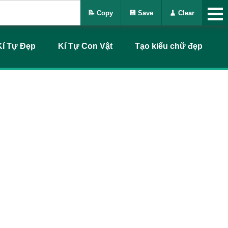
📝 Copy
💾 Save
🧹 Clear
Kí Tự Đẹp
Kí Tự Con Vật
Tạo kiểu chữ đẹp