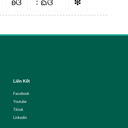
ʚଓ
᭝ ᨳଓ ՟
❇
Liên Kết
Facebook
Youtube
Tiktok
Linkedin