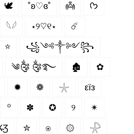
🕊️
˚ʚ♡ɞ˚
👼
ᡣ𐭩
𓆩𓆪
⋆୨♡୧⋆
☄️
⭐
꧁༺༒༻꧂
༄༂ ༂࿐
🏚
✿
✹
❁
𓇼
εїз
꙳
✽
✪
୨
✴
Ӂ̴Ʒ
✮
⍟
۞
𓇻