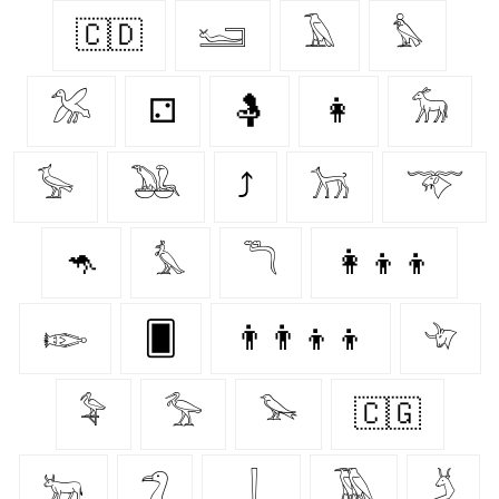
🇨🇩
𓆒
𓄿
𓅊
𓅮
⚁
🤱
👩‍
𓃘
𓅚
𓅒
⤴
𓃡
𓄅
🦘
𓅘
𓆕
👩‍👦‍👦
𓆢
🂠
👨‍👨‍👦‍👦
𓄀
𓅝
𓅡
𓅨
🇨🇬
𓃒
𓅿
𓆆
𓅀
𓄄