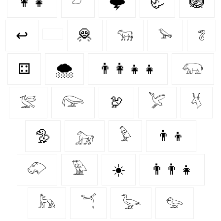
👩‍👧
𓃿
🌩️
🦏
🪺
↩
🦧
𓃔
𓅩
𓆂
⚃
🌨️
👨‍👩‍👧‍👧
𓃯
𓅛
𓅼
🦃
𓅯
𓄃
🦤
𓃷
𓅱
👨‍👦
𓄁
𓅳
☀️
👨‍👨‍👧
𓃦
𓆔
𓅬
𓅰