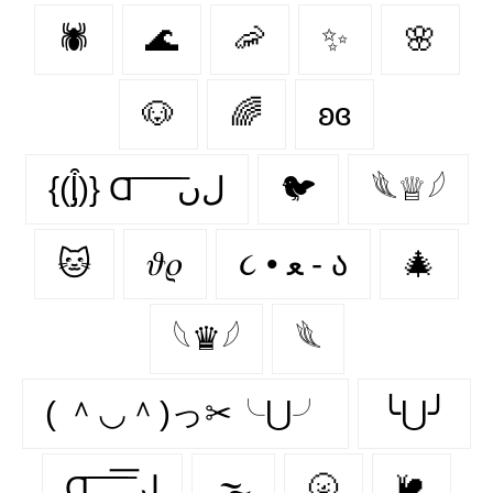
🕷
🌊
🦐
✨
🌸
🐶
🌈
ʚɞ
{(ᶅ͒)} Ɑ͞ ͞ ͞ ͞ ͞ ﻝﮞ
🐦‍
𓆰♕𓆪
🐱
𝜗𝜚
૮ • ﻌ - ა
🎄
𓆩♛𓆪
𓆰
( ＾◡＾)っ✂╰⋃╯
╰⋃╯
Ɑ͞ ̶͞ ̶͞ ̶͞ لں͞
🌫️
🌝
🐌