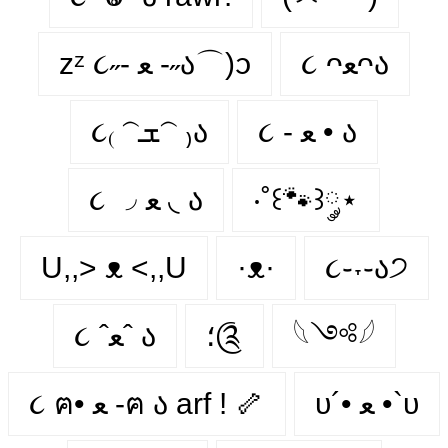
૮ ᴖﻌᴖა
zᶻ ૮˶- ﻌ -˶ა⌒)ᦱ
૮ - ﻌ • ა⁩
૮₍ 𝁽ܫ𝁽 ₎ა
૮ ◞ ﻌ ◟ ა
‧˚꒰🐾꒱༘⋆
U,,> ᴥ <,,U
·ᴥ·
૮֊˕֊ა੭
૮ ˆﻌˆ ა
؛༊
𓆩༺𓆪
υ´• ﻌ •`υ
૮ ฅ• ﻌ -ฅ ა arf ! 🦴