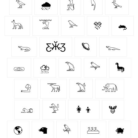
𓅞
🌧️
𓃻
𓆐
𓅙
𓃥
𓄆
𓅪
🎊
🐀
𓆌
Ƹ̴Ӂ̴Ʒ
🪐
𓆊
𓁽
⛈️
𓅐
𓅍
🦕
𓄂
𓃞
𓅑
𓃰
𓃭
𓅴
👩‍👦
🫎
🌎
🦙
𓅆
𓅹
🐗