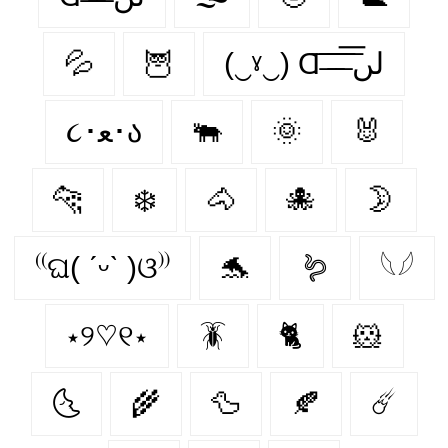
💦
🦉
(‿ˠ‿) Ɑ͞ ̶͞ ̶͞ ̶͞ لں͞
૮･ﻌ･ა
🐃
🌞
🐰
🐆
❄️
🐴
🐙
🌛
⁽⁽ଘ( ˊᵕˋ )ଓ⁾⁾
🐬
🪱
𓆩𓆪
⋆୨♡୧⋆
🪳
🐈
🐹
🌜
🌾
🦆
🍂
☄️