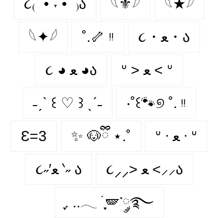
૮₍ ´• ˕ •` ₎ა
𓆩⚜𓆪
𓆩★𓆪
𓆩✦𓆪
˚.🦴 ᵎᵎ
૮・ﻌ・ა
ᐡ > ﻌ < ᐡ
૮ ◕ ﻌ ◕ა
˗ˏˋ ꒰ ♡ ꒱ ˎˊ˗
‧˚꒰🐾୭ ˚. ᵎᵎ
Ɛ=3
✨ 🐶ྀི ⋆.˚
ᐡ ᐧ ﻌ ᐧ ᐡ
૮⸝⸝> ﻌ <⸝⸝ა
૮˶′ﻌ ‵˶ ა
ִֶָ. ..𓂃 ࣪ ִֶָ🪽་༘࿐