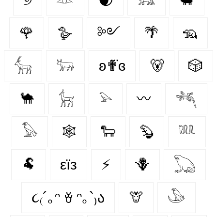
🌹
🪿
༻
🌴
🦡
𓃲
𓃽
ʚ✟⃛ɞ
🐻
🎲
🐪
𓃴
𓅫
〰️
𓆈
𓅃
🕸️
🐑
🦫
𓆚
🐏
εїз
⚡
🪻
𓆏
૮₍´｡ᵔ ꈊ ᵔ｡`₎ა
🦒
𓅇