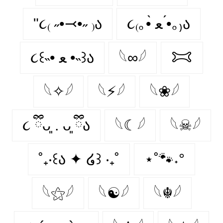
"૮₍ ˶•⤙•˶ ₎ა
૮₍｡•̀ ﻌ •́｡₎ა
૮꒰˵• ﻌ •˵꒱ა
𓆩∞𓆪
𐂯
𓆩✧𓆪
𓆩⚡𓆪
𓆩❀𓆪
૮ ྀིᴗ͈ . ᴗ͈ ྀིა
𓆩☾𓆪
𓆩☠𓆪
˚₊‧꒰ა ✦ ໒꒱ ‧₊˚
⋆˚🐾˖°
𓆩⚝𓆪
𓆩☯𓆪
𓆩☬𓆪