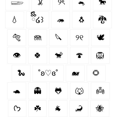
𓆃
🦑
୨ৎ
🐁
🐎
💧
ྀིྀི໒꒱
🦔
🐧
🐉
🐅
🪼
🔪
୨୧
🕊️
👁
🍀
🐒
🍄
🦁
🐍
˚ʚ♡ɞ˚
🐋
🌻
🐢
👻
🐸
🐺
👼
ᡣ𐭩
☘️
🐐
🦂
🐝