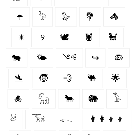
☂️
𓅦
🦭
💐
🦓
✴
୨
🕊
🦞
🐩
🐄
🌤️
༺
↪
🦠
🛬
🧒
💨
🐫
🌟
🎍
𓃵
🐂
🐘
𓅥
𓃾
𓃝
𓆍
👨‍👩‍👦‍👦