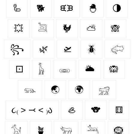
🦾
🐕
ᙙᙖ
🐣
🌗
💥
𓆖
🐓
⛅
🙈
꧂
🌿
🛫
🪲
𓅾
⚀
𓃱
𓁾
🌥️
🙉
𓃮
🌏
🌍
𓃸
૮₍ ˃ ⤙ ˂ ₎ა
🦪
🐨
⚅
𓃩
🪴
𓃓
𓃢
🪹