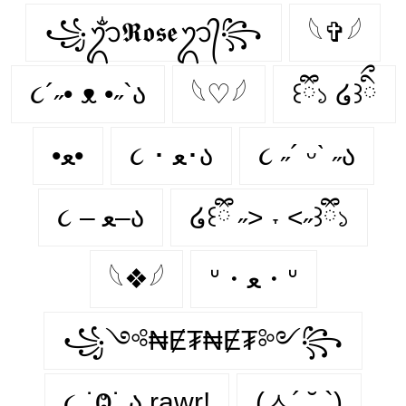
꧁ᬊᬁ𝕽𝖔𝖘𝖊ᬊ᭄꧂
𓆩✞𓆪
૮´˶• ᴥ •˶`ა
𓆩♡𓆪
꒰ྀི১ ໒꒱ིྀ
•ﻌ•
૮ ･ ﻌ･ა
૮ ˶´ ᵕˋ ˶ა
૮ – ﻌ–ა
໒꒰ྀི ˶> ˕ <˶꒱ྀི১
𓆩❖𓆪
ᐡ・ﻌ・ᐡ
꧁༺₦Ɇ₮₦Ɇ₮༻꧂
૮ ˙Ⱉ˙ ა rawr!
(ㅅ´ ˘ `)