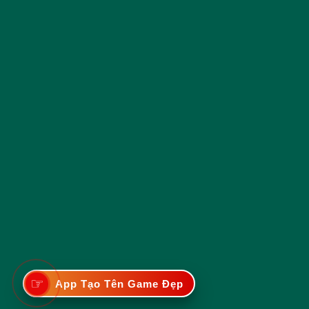
☞
App Tạo Tên Game Đẹp