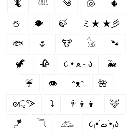
🦎
𓆙
༄
🐚
🌵
⛄
🐡
🍃
ミ★ ★彡
🐟
🌷
🐮
𓃠
🐾
🦖
🥀
૮ • ﻌ - ა⁩
🐳
☔
👁️
ᵔᴥᵔ
🌺
ᘛ⁐̤ᕐᐷ
⤵
👨‍👦‍👦
🦌
🪁
𓆓
𓃹
૮₍•᷄ ࡇ •᷅₎ა