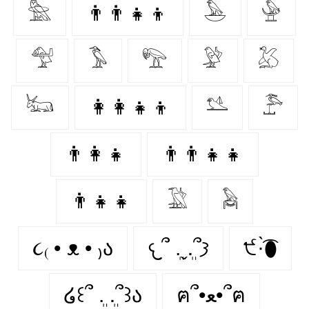
𓅗
👨‍👨‍👧‍👦
𓅅
𓅈
𓅵
𓅣
𓅟
𓅶
𓅷
𓃜
👩‍👩‍👧‍👦
𓅎
𓅤
👨‍👩‍👧
👨‍👨‍👧‍👧
👨‍👧‍👧
𓅁
𓅉
૮₍ • ᴥ • ₎ა
𐔌՞ ܸ.ˬ.ܸ՞𐦯
੯·̀͡⬮
໒꒰՞ ܸ. .ܸ՞꒱ა
ฅ՞•ﻌ•՞ฅ