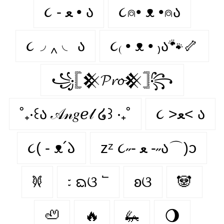
૮ - ﻌ • ა
૮⍝• ᴥ •⍝ა
૮◞ ‸ ◟ ა
૮₍ • ᴥ • ₎ა🐾🦴
꧁𓊈𒆜𝓟𝓻𝓸𒆜𓊉꧂
˚₊‧꒰ა 𝒜𝓃𝑔ℯ𝓁 ໒꒱ ‧₊˚
૮ >ﻌ< ა
૮( - ᴥ՛𑁬
zᶻ ૮˶- ﻌ -˶ა⌒)ᦱ
𐦍
᭝ ᨳଓ ՟
ʚଓ
🐼
🦥
🔥
🦗
🌖