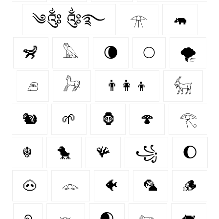
༄༂ ༂࿐
𓁿
🦛
🦨
𓅓
🌘
🌕
🌪️
𓂉
𓃗
👨‍👩‍👦
𓃶
🐿
🌱
🦍
🍄‍
𓂀
☬
🐤
🪸
꧁
🌔
🐽
𓁼
🐠
🦜
🪵
୭
𓁺
🌒
𓃬
🐖