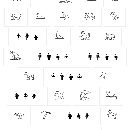
𓃫
𓅌
𓅲
𓅸
𓅜
👨‍👨‍👦
𓅏
𓅖
𓃖
𓅔
👨‍👩‍👧‍👦
👩‍👩‍👦‍👦
𓃙
👩‍👩‍👧‍👧
𓆁
👩‍👩‍👦
𓅕
𓅻
𓃛
𓅠
𓆀
👩‍👧‍👦
𓃚