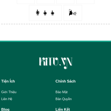
👩‍👧‍👧
🌬️
Tiện Ích
Chính Sách
Giới Thiệu
Bảo Mật
Liên Hệ
Bản Quyền
Blog
Liên Kết