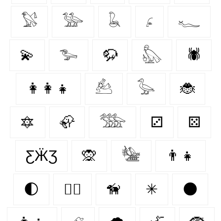
𓅄
𓅺
𓆘
𓂊
𓆑
💫
𓅧
🦬
𓅽
🕷️
👩‍👩‍👧
𓃕
𓅭
🐞
🔯
🦣
𓅢
⚂
⚄
ƸӜƷ
🙊
𓅋
👨‍👧
🌓
🐕‍🦺
🦮
✳
🌑