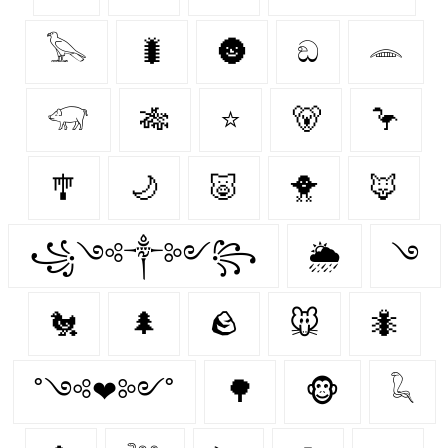
𓅂
🐛
🌚
ඞ
𓂎
𓃟
🎋
⭐
🐻‍
🦩
🎐
🌙
🐷
🐥
🦊
꧁༺༒༻꧂
🌦️
࿓
🐔
🌲
🪨
🐭
🐜
˚༺❤︎༻˚
🌳
🐵
𓆗