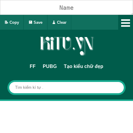
📝 Copy
💾 Save
🧹 Clear
FF
PUBG
Tạo kiểu chữ đẹp