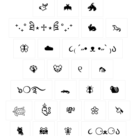
🫏
🦇
🐲
⁺‧₊˚ ཐི⋆♱⋆ཋྀ ˚₊‧⁺
🐇
🦦
🦋
☁️
૮₍ ´˶• ᴥ •˶` ₎ა
🦚
🐯
୧
🦟
๖❍࿐
🐊
🪰
🐿️
𓆉
༃
💸
🌼
🦄
🐈‍
🦝
🧚‍
૮ ⚆ﻌ⚆ა