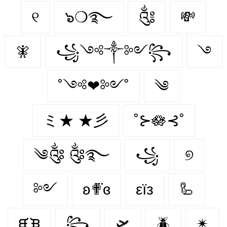
୧
๖❍࿐
༃
💸
🧚‍
꧁༺༒༻꧂
࿓
˚༺❤︎༻˚
༄
ミ★ ★彡
˚⊱🪷⊰˚
༄༂ ༂࿐
꧁
୭
༻
ʚ✟⃛ɞ
εїз
🦾
ᙙᙖ
꧂
🛫
🪲
✴