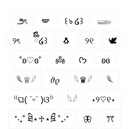
౨ৎ
🪽
꒰ঌ ໒꒱
𓆃
୨ৎ
ྀིྀི໒꒱
🐧
୨୧
🕊️
˚ʚ♡ɞ˚
👼
ᡣ𐭩
ʚɞ
𓆰♕𓆪
𝜗𝜚
𓆩♛𓆪
𓆰
⁽⁽ଘ( ˊᵕˋ )ଓ⁾⁾
𓆩𓆪
⋆୨♡୧⋆
⁺‧₊˚ ཐི⋆♱⋆ཋྀ ˚₊‧⁺
🦋
ꔫ