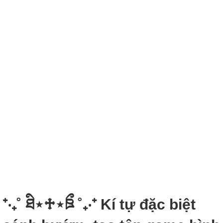
⁺‧₊˚ ཐི⋆♱⋆ཋྀ ˚₊‧⁺ Kí tự đặc biệt