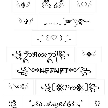
𓆩☬𓆪
꒰ྀི১ ໒꒱ིྀ
𓆩♡𓆪
𓆩✞𓆪
ִֶָ. ..𓂃 ࣪ ִֶָ🪽་༘࿐
˗ˏˋ ꒰ ♡ ꒱ ˎˊ˗
꧁ᬊᬁ𝕽𝖔𝖘𝖊ᬊ᭄꧂
𓆩❖𓆪
꧁༺₦Ɇ₮₦Ɇ₮༻꧂
𓆩༺𓆪
꧁𓊈𒆜𝓟𝓻𝓸𒆜𓊉꧂
؛༊
˚₊‧꒰ა 𝒜𝓃𝑔ℯ𝓁 ໒꒱ ‧₊˚
𐦍