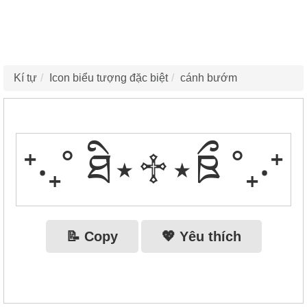
Kí tự
Icon biểu tượng đặc biệt
cánh bướm
⁺‧₊˚ ཐི⋆♱⋆ཋྀ ˚₊‧⁺
📝 Copy
💖 Yêu thích