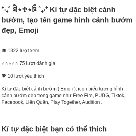
⁺‧₊˚ ཐི⋆♱⋆ཋྀ ˚₊‧⁺ Kí tự đặc biệt cánh
bướm, tạo tên game hình cánh bướm
đẹp, Emoji
👁 1822 lượt xem
⭐⭐⭐⭐⭐ 75 lượt đánh giá
💖
10
lượt yêu thích
Kí tự đặc biệt cánh bướm ( Emoji ), icon biểu tượng hình
cánh bướm đẹp trong game như Free Fire, PUBG, Tiktok,
Facebook, Liên Quân, Play Together, Audition ..
Kí tự đặc biệt bạn có thể thích