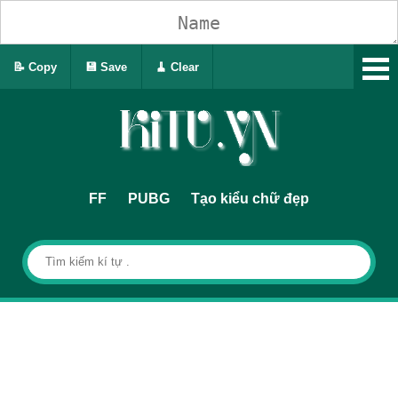
📝 Copy
💾 Save
🧹 Clear
FF
PUBG
Tạo kiểu chữ đẹp