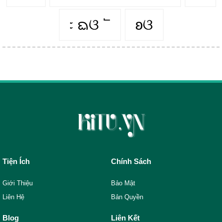
᭝ ᨳଓ ՟
ʚଓ
Tiện Ích
Chính Sách
Giới Thiệu
Bảo Mật
Liên Hệ
Bản Quyền
Blog
Liên Kết