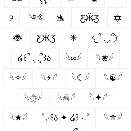
୨
༺
🛬
Ƹ̴Ӂ̴Ʒ
🔯
🐞
ƸӜƷ
✳
𐔌՞ ܸ.ˬ.ܸ՞𐦯
໒꒰՞ ܸ. .ܸ՞꒱ა
𓆩∞𓆪
𓆩❀𓆪
𓆩✧𓆪
𓆩⚡𓆪
𓆩☾𓆪
𓆩☯𓆪
𓆩⚝𓆪
𓆩☠𓆪
𓆩✦𓆪
𓆩★𓆪
˚₊‧꒰ა ✦ ໒꒱ ‧₊˚
𓆩⚜𓆪