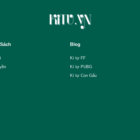
 Sách
Blog
t
Kí tự FF
yền
Kí tự PUBG
Kí tự Con Gấu