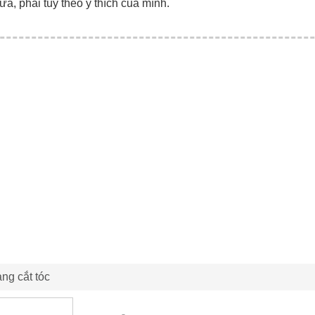
ữa, phải tùy theo ý thích của mình.
ng cắt tóc