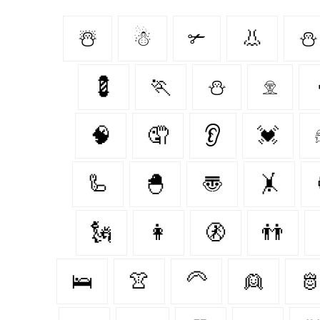
☃️
☃
✃
👃
⛄️
💈
🏃
⛄
𓁷
🧠
🤦
👂
💓
🦾
🐣
〠
🤸
🗽
👩
🚷
👬
🛌
👚
🦳
👱
