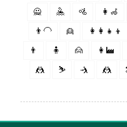
🙅‍
🤽‍
🚵
👩‍🦽
👨‍🦲
👱‍
👩‍👩‍👧‍👦
👨‍
🧍‍
🙍
👩‍🏭
🤼‍
⛷
🤺
🤼