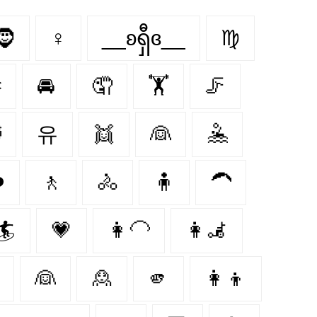
🧔
♀
__ʚရှီɞ__
♍
✄
🚘
🤦‍
🏋️‍
🦵

유
👯
👰
🤽
‍
🚶
🚴
🧍
🦱
🏄
💗
👩‍🦲
👩‍🦼‍
👰‍
🙎‍
🫵
👩‍👦