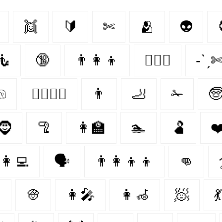
👯‍
🔰
✄
🫂
👽
🧜
🔞
👨‍👩‍👦
👩‍❤️‍👨
-ˋˏ
𓁶
👩‍❤️‍💋‍👩
👨
🦶
✁

🧔‍
🦿
👩‍🏫
🏊
🫃
❤️
👩‍💻
🗣️
👨‍👩‍👦‍👦
👊

👳
👩‍🎤
👩‍🦽‍
🧖‍
💃