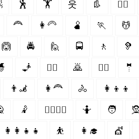

🕺
🏋
웃
👢
👩‍⚕️
🦰
👩‍🦳
🫄
🏃‍
💆
🙆‍
🚔
🙋
🚍
🚶‍
🦻
‍
🧞‍
👩‍⚖️
🙇
👩‍✈️
🤵‍
👨‍🦼
👩‍🦰
🚴‍
👩‍👦‍👦

🤾‍
👩‍❤️‍💋‍👨
🤷‍
🧑‍
🧝
👩‍👩‍👧‍👧
⛹️
👩‍🎓
💇