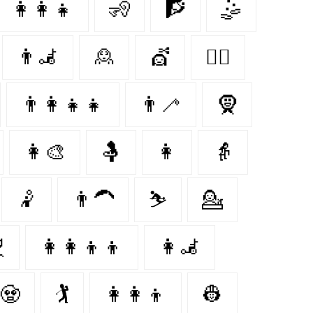
👩‍👩‍👧
🧏
🧗
🤹
👨‍🦼‍️
🙎
💇‍
🐕‍🦺
👨‍👩‍👧‍👧
👨‍🦯
🧕
👩‍🎨
🤱
👩‍
👵
🤾
👨‍🦱
⛷️
💁
‍
👩‍👩‍👦‍👦
👩‍🦼
🧟‍
🏌️‍
👩‍👩‍👦
👷‍