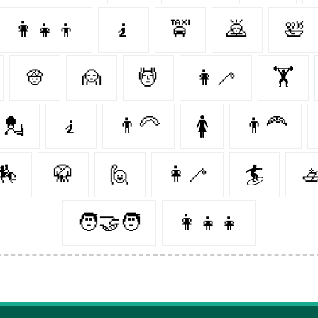
👩‍👧‍👦
🧎
🚖
🙇‍
🛀
👳‍
🙍‍
💆‍
👩‍🦯
🏋️
💂‍
🧎‍
👨‍🦳
🚺
👨‍🦰
🏇
🥋
🙋‍
👩‍🦯️
🏄‍
🚣
🧑‍🤝‍🧑
👩‍👧‍👧