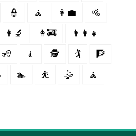
👮‍
🧘
👩‍💼
🚵‍
👩‍🔬
👩‍🚒
👨‍👩‍👧
🧏‍
🧎‍️
🕵️‍️
🏌️
🧗‍
‍
🏊‍
⛹️‍
🤹‍
🧘‍