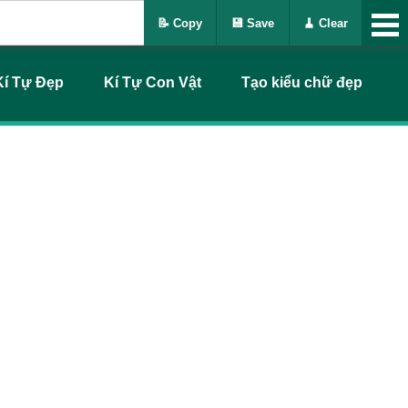
📝 Copy
💾 Save
🧹 Clear
Kí Tự Đẹp
Kí Tự Con Vật
Tạo kiểu chữ đẹp