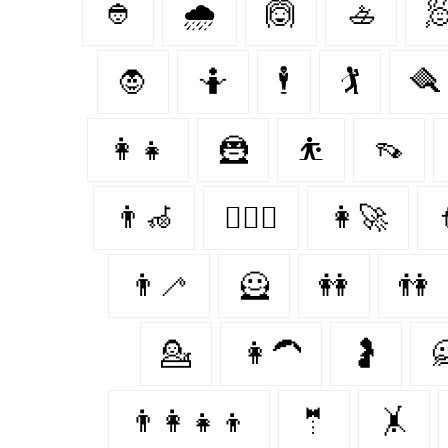
👲
🌧
🙆
🚣

🧛‍
🤷
🕴
🏌
🪮
👩‍👧
🦹‍
⛹
👡
👨‍🦽
👩‍❤️‍👩
👩‍🚀

👨‍🦯‍
🦸‍
👭
👫
💁‍
👩‍🦱
🤰

👨‍👩‍👧‍👦
🤵
🤸‍