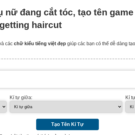
phụ nữ đang cắt tóc, tạo tên ga
getting haircut
và các
chữ kiểu tiếng việt đẹp
giúp các bạn có thể dễ dàng tạ
Kí tự giữa:
Kí t
Tạo Tên Kí Tự