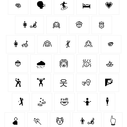
👊
🗣️
🏄
🛌
💗
👩‍🦼‍
👱
👳
🫅
👩‍🦽‍
👰‍
💃
🙎‍
🫵
👲
🌧
🙆
🧖
🚣
🕺
🏋
웃
🧏
🧗
🏌
🤹
🤣
🤷
🕴
🫄
🏃‍
💆
👨‍🦼‍️
👆