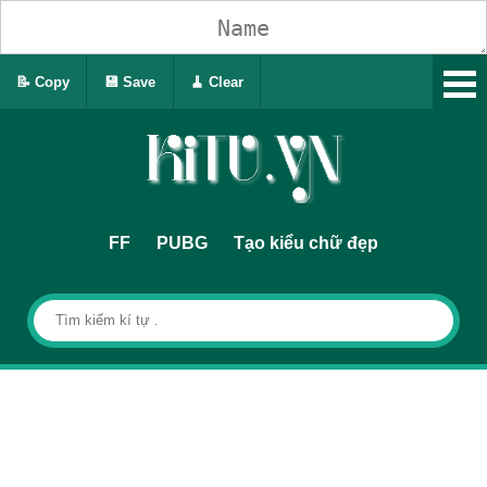
📝 Copy
💾 Save
🧹 Clear
FF
PUBG
Tạo kiểu chữ đẹp