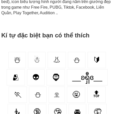
bed), icon biểu tượng hình người đang nằm trên giường đẹp
trong game như Free Fire, PUBG, Tiktok, Facebook, Liên
Quân, Play Together, Audition ..
Kí tự đặc biệt bạn có thể thích
☃️
☃
👃
⛄️
🔰
🫂
👽
🧔
__ʚရှီɞ__
🏃
⛄
𓁷
🤬
🔝
🧜
🔞
🤥
🚘
🤦‍