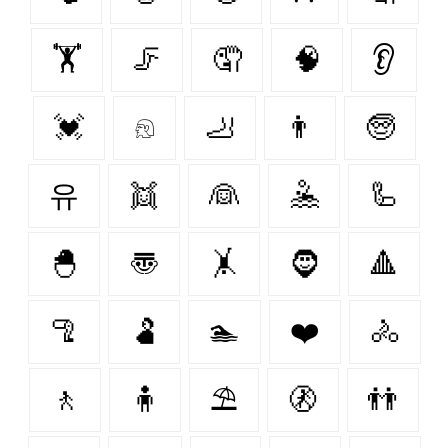
🏋️‍
🦵
🤦
🧠
👂
💓
𓁶
🦶
👨
🧓
유
👯
👰
🤽
🦾
🐣
〠
🤸
🧔‍
🔺
🦿
🫃
🏊
❤️‍
🚴
🚶
🧍
⛱
🚷
👬