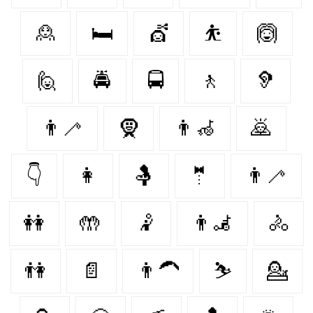
🙎
🛏
💇‍
⛹
🙆‍
🙋
🚔
🚍
🚶‍
🦻
👨‍🦯
🧕
👨‍🦽
🙇
👇
👩‍
🤱
🤵‍
👨‍🦯‍
👭
🤲
🤾
👨‍🦼
🚴‍
👫
📄
👨‍🦱
⛷️
💁