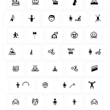
💁‍
🙅
🚡
🤰
🌄
🤾‍
🤷‍
🧑‍
👩‍🦼
🤸‍
⛹️
🤵
💇
🧟‍
🙅‍
🤽‍
🧎
🚵
🚖
👩‍🦽
🛀
🙇‍
🧘
🚵‍
🚠
👨‍🦲
👳‍
👩‍🦯
🏋️
🙍‍
💆‍
🧍‍
👨‍
🙍