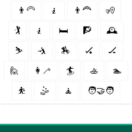
👨‍🦳
🧎‍
👨‍🦰
🧏‍
🏌️
🧎‍️
🛏️
🧗‍
🕰
⛷
🤺
🏇
🏑
🏒
🙋‍
👩‍🦯️
🏄‍
🚣‍
🏊‍
⛹️‍
🤹‍
🧘‍
🧑‍🤝‍🧑