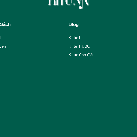
 Sách
Blog
t
Kí tự FF
yền
Kí tự PUBG
Kí tự Con Gấu