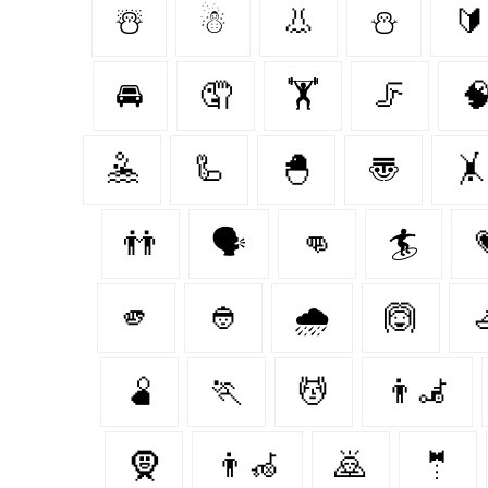
☃️
☃
👃
⛄️
🔰
🚘
🤦‍
🏋️‍
🦵

🤽
🦾
🐣
〠
🤸
👬
🗣️
👊
🏄
🫵
👲
🌧
🙆

🫄
🏃‍
💆
👨‍🦼‍️
🧕
👨‍🦽
🙇
🤵‍