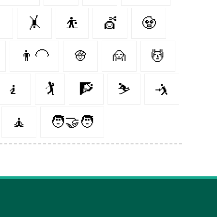

🤸‍
⛹️
💇
🧟‍
👨‍🦲
👳‍
🙍‍
💆‍
🧎‍️
🏌️
🧗‍
⛷
🤺
🧘‍
🧑‍🤝‍🧑