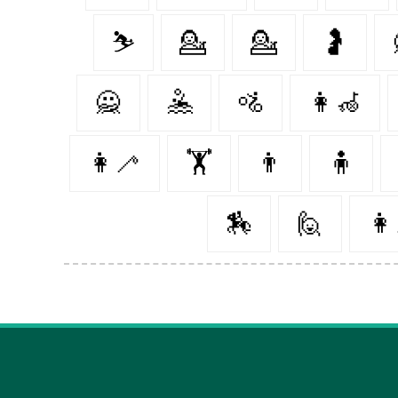
⛷️
💁‍
💁
🤰
🙅‍
🤽‍
🚵
👩‍🦽
👩‍🦯
🏋️
👨‍
🧍‍
🏇
🙋‍
👩‍