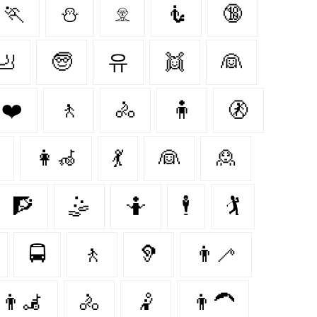
🏃
⛄
𓁷
🧜
🔞
🦶
🧓
유
👯
👰
❤️‍
🚶
🚴
🧍
🚷
👩‍🦽‍
💃
👰‍
🙎‍
🧗
🤹
🤷
🕴
🏌
🚍
🚶‍
🦻
👨‍🦯
👨‍🦼
🚴‍
🤾
👨‍🦱