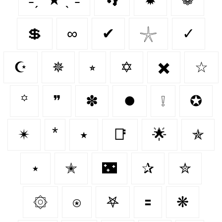
💲
∞
✔
𓇼
✓
☪️
✵
⭒
✡
✖️
☆
꙳
❞
✽
⏺️
❕
✪
✴
٭
📑
🌟
✯
⋆
✭
🌃
✰
✮
۞
⍟
𖤐
🟰
❋