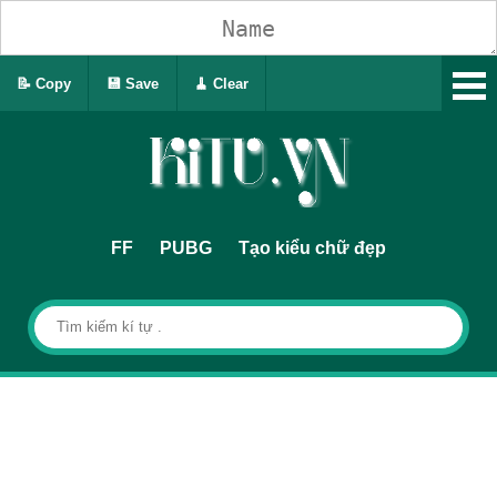
📝 Copy
💾 Save
🧹 Clear
FF
PUBG
Tạo kiểu chữ đẹp