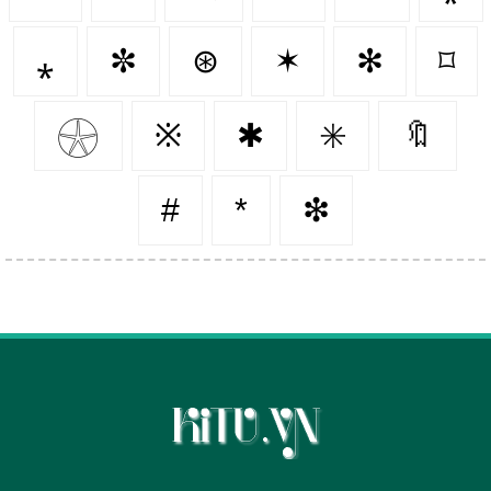
⁎
✼
⊛
✶
✻
⌑
𓇽
※
✱
✳️
🔖
#
*
❇