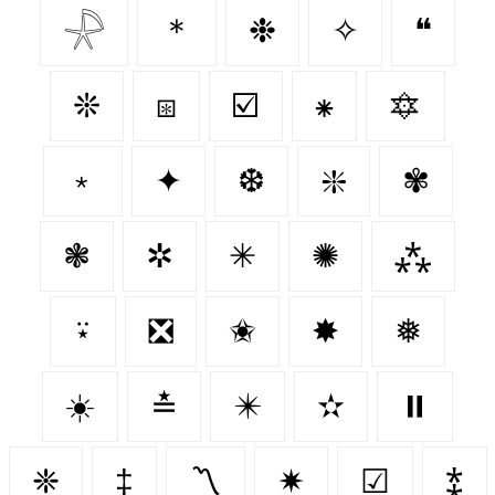
𓇻
＊
❉
✧
❝
❊
⧆
☑️
⁕
🔯
﹡
✦
❆
❇️
✾
❃
✲
✳
✺
⁂
⍣
❎
✬
✸
❅
☀️
≛
✴️
✫
⏸️
❈
‡
〽
✷
☑
⁑