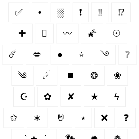
✅
•
░
❗
‼
⁉
✚
🫆
〰
🌠
☉
☄️
💋
●
⭐
࿓
❔
༄
☄
⏹️
❂
❀
☪
✿
✘
★
ϟ
✩
∗
🤘
⭑
❌
❓
˗ˏˋ ★ ˎˊ˗
👣
✹
❁