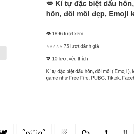
💋 Kí tự đặc biệt dấu hôn
hôn, đôi môi đẹp, Emoji 
👁 1896 lượt xem
⭐⭐⭐⭐⭐ 75 lượt đánh giá
💖
10
lượt yêu thích
Kí tự đặc biệt dấu hôn, đôi môi ( Emoji ),
game như Free Fire, PUBG, Tiktok, Facebo
🕊️
˚ʚ♡ɞ˚
░
ᡣ𐭩
❗
‼