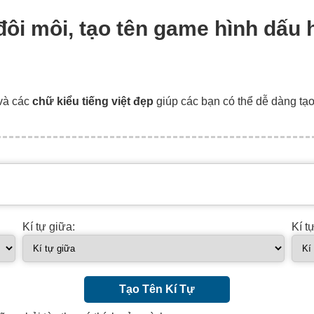
 đôi môi, tạo tên game hình dấu 
và các
chữ kiểu tiếng việt đẹp
giúp các bạn có thể dễ dàng tạ
Kí tự giữa:
Kí t
Tạo Tên Kí Tự