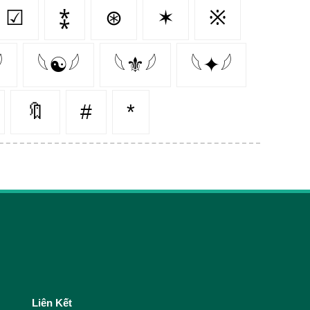
☑
⁑
⊛
✶
※

𓆩☯𓆪
𓆩⚜𓆪
𓆩✦𓆪
🔖
#
*
Liên Kết