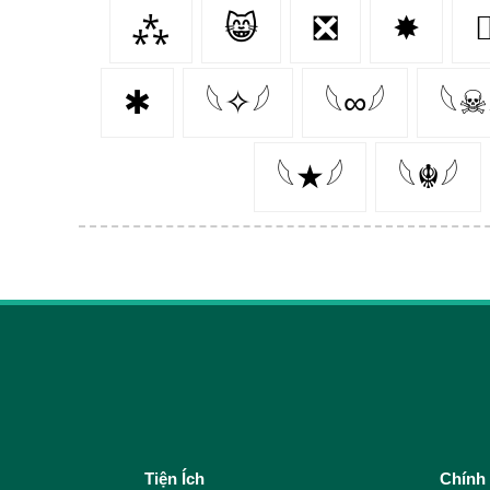
⁂
😸
❎
✸
👩
✱
𓆩✧𓆪
𓆩∞𓆪
𓆩☠
𓆩★𓆪
𓆩☬𓆪
Tiện Ích
Chính