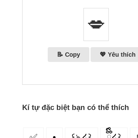
💋
📝 Copy
💖 Yêu thích
Kí tự đặc biệt bạn có thể thích
✅
•
꒰ঌ ໒꒱
ྀིྀི໒꒱