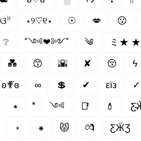
)ଓ⁾⁾
⋆୨♡୧⋆
☉
💋
😗
❔
˚༺❤︎༻˚
༄
ミ★ 
💑
😙
🌇
✘
😚
ϟ
ʚ✟⃛ɞ
∞
💲
✔
εїз
✓
٭
༺
📑
💄
Ƹ̴
﹡
⁕
😾
💏
ƸӜƷ