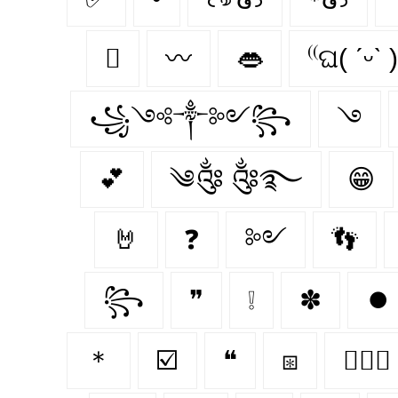
🫆
〰
👄
⁽⁽ଘ( ˊᵕˋ 
꧁༺༒༻꧂
࿓
💕
༄༂ ༂࿐
😁
🤘
❓
༻
👣
꧂
❞
❕
✽
⏺️
＊
☑️
❝
⧆
👨‍❤️‍👨