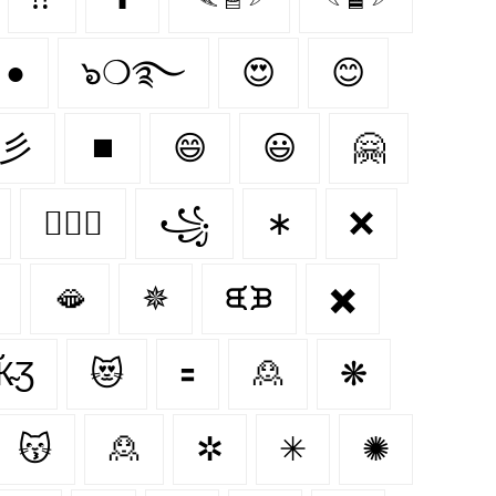
●
๖❍࿐
😍
😊
★彡
⏹️
😄
😃
🤗
👩‍❤️‍👨
꧁
∗
❌
🫦
✵
ᙙᙖ
✖️
Ӂ̴Ʒ
😻
🟰
🙎‍
❋
😽
🙎
✲
✳
✺