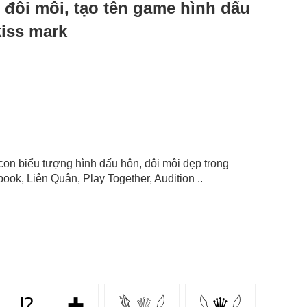
, đôi môi, tạo tên game hình dấu
kiss mark
 icon biểu tượng hình dấu hôn, đôi môi đẹp trong
ok, Liên Quân, Play Together, Audition ..
⁉
✚
𓆰♕𓆪
𓆩♛𓆪