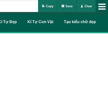
📝 Copy
💾 Save
🧹 Clear
Kí Tự Đẹp
Kí Tự Con Vật
Tạo kiểu chữ đẹp