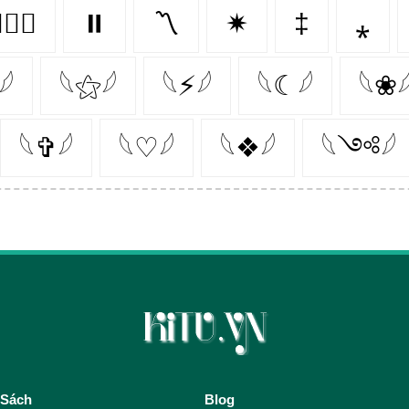
‍❤️‍👩
⏸️
〽
✷
‡
⁎
𓆪
𓆩⚝𓆪
𓆩⚡𓆪
𓆩☾𓆪
𓆩❀
𓆩✞𓆪
𓆩♡𓆪
𓆩❖𓆪
𓆩༺𓆪
 Sách
Blog