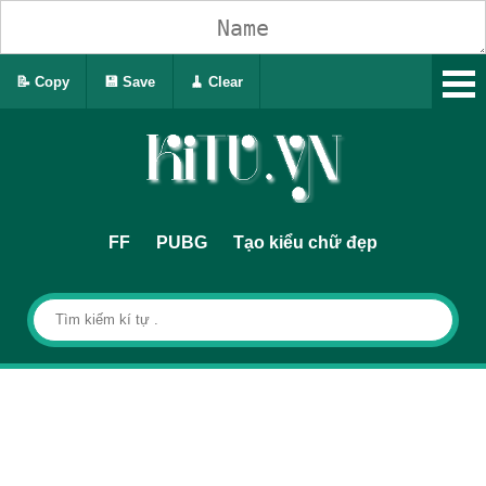
📝 Copy
💾 Save
🧹 Clear
FF
PUBG
Tạo kiểu chữ đẹp