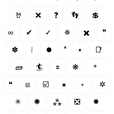
🤘
❌
❓
👣
💲
∞
✔
✓
✵
✖️
❞
✽
❕
⏺️
٭
📑
🧱
🏄
🟰
❋
＊
❝
⧆
☑️
⁕
﹡
✲
✳
✺
⁂
❎
✸