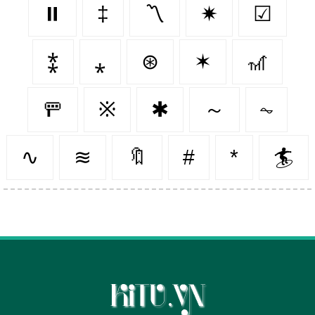
⏸️
‡
〽
✷
☑
⁑
⁎
⊛
✶
🎢
🚥
※
✱
～
⏦
∿
≋
🔖
#
*
🏄‍