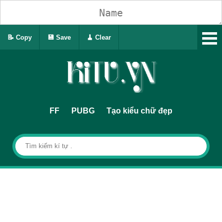
📝 Copy
💾 Save
🧹 Clear
FF
PUBG
Tạo kiểu chữ đẹp