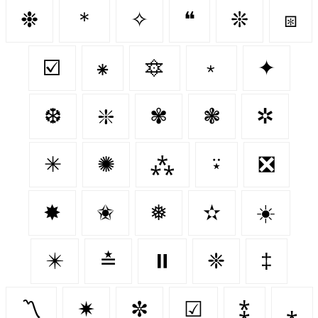
❉
＊
✧
❝
❊
⧆
☑️
⁕
🔯
﹡
✦
❆
❇️
✾
❃
✲
✳
✺
⁂
⍣
❎
✸
✬
❅
✫
☀️
✴️
≛
⏸️
❈
‡
〽
✷
✼
☑
⁑
⁎