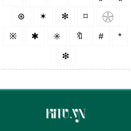
⊛
✶
✻
⌑
𓇽
※
✱
✳️
🔖
#
*
❇