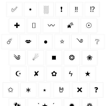
✅
•
░
❗
‼
⁉
✚
🫆
〰
🌠
☉
☄️
💋
●
⭐
࿓
❔
༄
☄
⏹️
❂
❀
☪
✘
✿
ϟ
★
✩
∗
⭑
🤘
❌
❓
👣
˗ˏˋ ★ ˎˊ˗
✹
❁