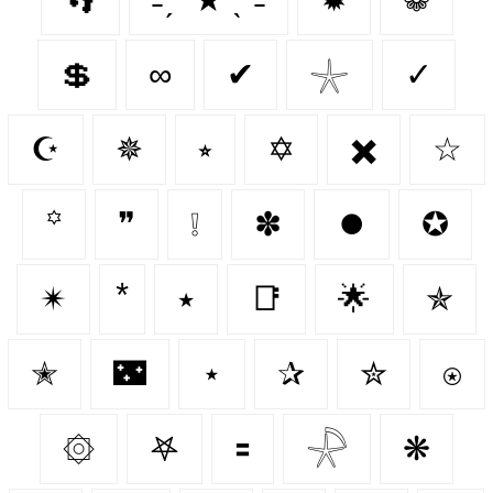
💲
∞
✔
𓇼
✓
☪️
✵
⭒
✡
✖️
☆
꙳
❞
❕
✽
⏺️
✪
✴
٭
📑
🌟
✯
✭
🌃
⋆
✰
✮
⍟
۞
𖤐
🟰
𓇻
❋