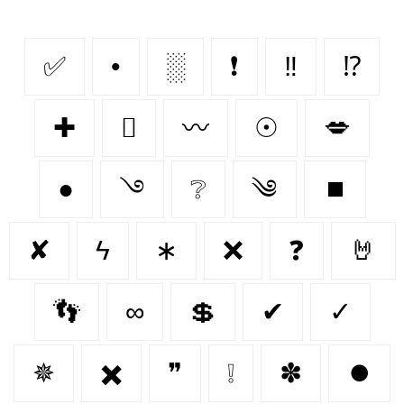
✅
•
░
❗
‼
⁉
✚
🫆
〰
☉
💋
●
࿓
❔
༄
⏹️
✘
ϟ
∗
❌
❓
🤘
👣
∞
💲
✔
✓
✵
✖️
❞
❕
✽
⏺️