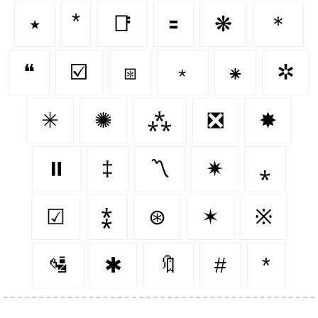
٭
📑
🟰
❋
＊
❝
☑️
⧆
﹡
⁕
✲
✳
✺
⁂
❎
✸
⏸️
‡
〽
✷
⁎
☑
⁑
⊛
✶
※
🛂
✱
🔖
#
*