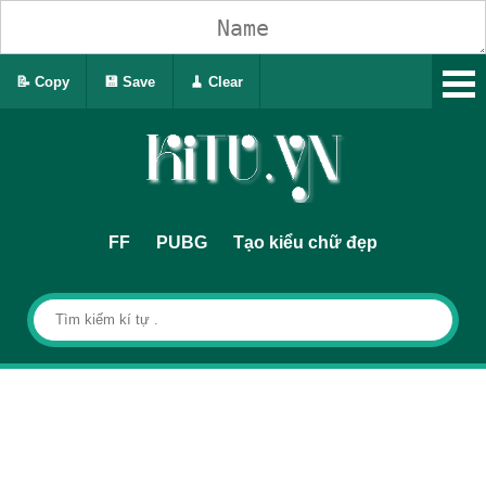
📝 Copy
💾 Save
🧹 Clear
FF
PUBG
Tạo kiểu chữ đẹp