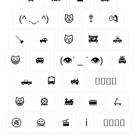
(^ .‿. ^)
😾
🚏
💏
🪠
🚙
😽
🚒
🚓
😺
🚐
(👁ˋ _ ˊ 👁)
🚔
🛻
🚍
🚜
👨‍❤️‍💋‍👨
😸
🎡
🚂
🚝
🛴
🚱
🙅
🚡
ℹ
👩‍❤️‍💋‍👨