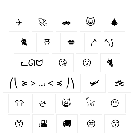
✈️
🚀
🚗
🐱
🎄
🐈
🚢
💋
₍^. .^₎⟆
ᓚᘏᗢ
😘
😗
🐈‍
⎛⎝ ≽ > ⩊ < ≼ ⎠⎞
🛩
🚲
👕
⛄
🙀
𓃠
😶
😙
🌇
🚚
😒
😚