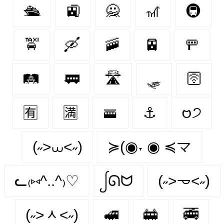
🛳
🚉
🙅‍
🎢
🚇
🚖
🛶
🚠
🚈
🚥
🛤
🚃
🛣
🛷
🛜
🈶
🈵
🚟
⚓️
𑄝੭
(˶>⩊<˶)
≽(◉˕ ◉ ≼マ
ᓚ₍⑅^..^₎♡
ᩭᘏᗢ
(˶˃𐃷˂˶)
(˶˃ᆺ˂˶)
🚅
🚋
🚎