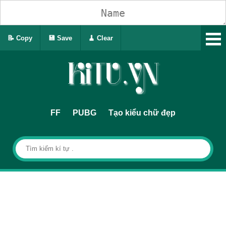
📝 Copy
💾 Save
🧹 Clear
FF
PUBG
Tạo kiểu chữ đẹp