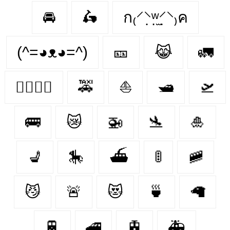
🚘
🛵
ก₍⸍⸌̣ʷ̣̫⸍̣⸌₎ค
(^=◕ᴥ◕=^)
🎫
😹
🚛
👩‍❤️‍💋‍👩
🚕
⛵
🛥
🛫
🚌
😿
🚁
🛬
🎍
💺
🎠
⛴
🚦
🚞
😼
🚨
😻
🍵
🦙
🚆
🚄
🚊
🚑