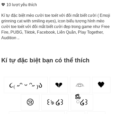
💖
10
lượt yêu thích
Kí tự đặc biệt mèo cười toe toét với đôi mắt biết cười ( Emoji
grinning cat with smiling eyes), icon biểu tượng hình mèo
cười toe toét với đôi mắt biết cười đẹp trong game như Free
Fire, PUBG, Tiktok, Facebook, Liên Quân, Play Together,
Audition ..
Kí tự đặc biệt bạn có thể thích
૮₍ ˶ᵔ ᵕ ᵔ˶ ₎ა
💔
𓁻
🖤
😢
꒰ঌ ໒꒱
ྀིྀི໒꒱