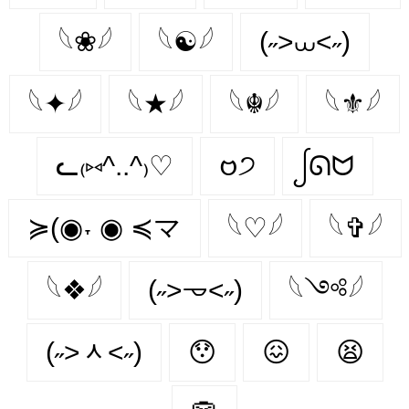
𓆩❀𓆪
𓆩☯𓆪
(˶>⩊<˶)
𓆩✦𓆪
𓆩★𓆪
𓆩☬𓆪
𓆩⚜𓆪
ᓚ₍⑅^..^₎♡
𑄝੭
ᩭᘏᗢ
≽(◉˕ ◉ ≼マ
𓆩♡𓆪
𓆩✞𓆪
𓆩❖𓆪
(˶˃𐃷˂˶)
𓆩༺𓆪
(˶˃ᆺ˂˶)
😯
😖
😫