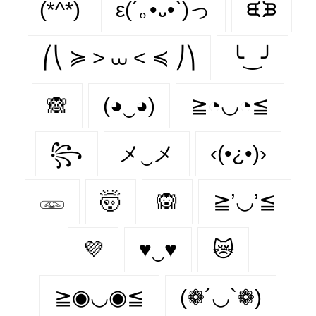
(*^*)
ε(´｡•᎑•`)っ
ᙙᙖ
⎛⎝ ≽ > ⩊ < ≼ ⎠⎞
╰‿╯
🙈
(◕‿◕)
≧◔◡◔≦
꧂
メ‿メ
‹(•¿•)›
𓁾
🤯
🙉
≧’◡’≦
💜
♥‿♥
😿
≧◉◡◉≦
(❁´◡`❁)