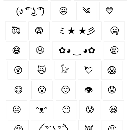
(ง ͡° ͜ʖ ͡°)
😜
༄
💙
🥰
😨
ミ★ ★彡
🤐
😄
😬
✿◕ ‿ ◕✿
🤬
😲
🙀
𓃠
💘
😱
😅
😵
🙂
👁️
😟
😐
ᵔᴥᵔ
😶
😰
😃
😤
༼ ͡° ͜ʖ ͡° ༽
👿
🤢