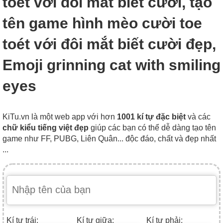
toét với đôi mắt biết cười, tạo
tên game hình mèo cười toe
toét với đôi mắt biết cười đẹp,
Emoji grinning cat with smiling
eyes
KiTu.vn là một web app với hơn
1001 kí tự đặc biệt
và các
chữ kiểu tiếng việt đẹp
giúp các bạn có thể dễ dàng tạo tên
game như FF, PUBG, Liên Quân... độc đáo, chất và đẹp nhất
...
Kí tự trái:
Kí tự giữa:
Kí tự phải: