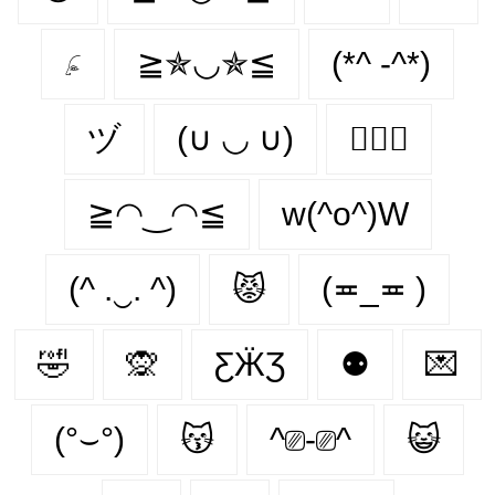
𓂊
≧✯◡✯≦
(*^ -^*)
ヅ
(∪ ◡ ∪)
👨‍❤️‍👨
≧◠‿◠≦
w(^o^)W
(^ .‿. ^)
😾
(≖_≖ )
🤣
🙊
ƸӜƷ
⚉
💌
(°⌣°)
😽
^⎚-⎚^
😺