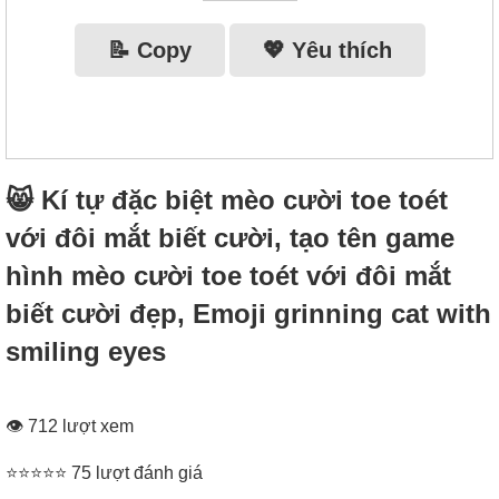
📝 Copy
💖 Yêu thích
😸 Kí tự đặc biệt mèo cười toe toét
với đôi mắt biết cười, tạo tên game
hình mèo cười toe toét với đôi mắt
biết cười đẹp, Emoji grinning cat with
smiling eyes
👁 712 lượt xem
⭐⭐⭐⭐⭐ 75 lượt đánh giá