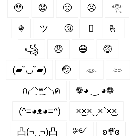
🥹
😧
🙁
😣
𓂀
☬
ツ
🤧
🫩
🫰
꧁
😞
😷
🤑
(▰˘◡˘▰)
🤕
𓁼
𓁺
ก₍⸍⸌̣ʷ̣̫⸍̣⸌₎ค
❁◕ ‿ ◕❁
(^=◕ᴥ◕=^)
×͜××‿×`×͜×
凸(¬‿¬)凸
༻
ʚ✟⃛ɞ