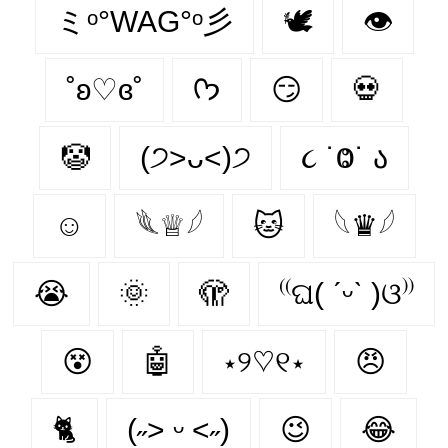
ミᵒ°WAG°ᵒ彡
🕊️
👁
˚ʚ♡ɞ˚
ᡣ𐭩
😏
💀
🤡
(੭˃ᴗ˂)੭
૮ ˙Ⱉ˙ ა
☺
𓆰♕𓆪
🐱
𓆩♛𓆪
😭
🌞
🫣
⁽⁽ଘ( ˊᵕˋ )ଓ⁾⁾
😵‍
🤖
⋆୨♡୧⋆
😠
🐈
(˶˃ ᵕ ˂˶)
😉
😂