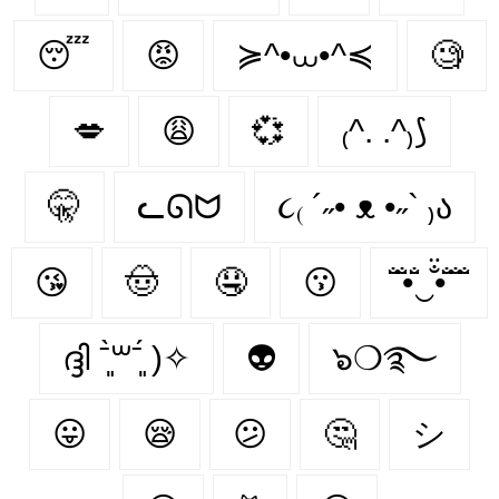
😴
😡
≽^•⩊•^≼
🧐
💋
😩
💞
₍^. .^₎⟆
🤫
ᓚᘏᗢ
૮₍ ´˶• ᴥ •˶` ₎ა
😘
🤠
🤤
😗
̐̈ ̐̈•̐̈‿̐̈•̐̈ ̐̈ ̐̈
ദ്ദി ˉ͈̀꒳ˉ͈́ )✧
👽
๖❍࿐
😛
😪
😕
🤔
シ