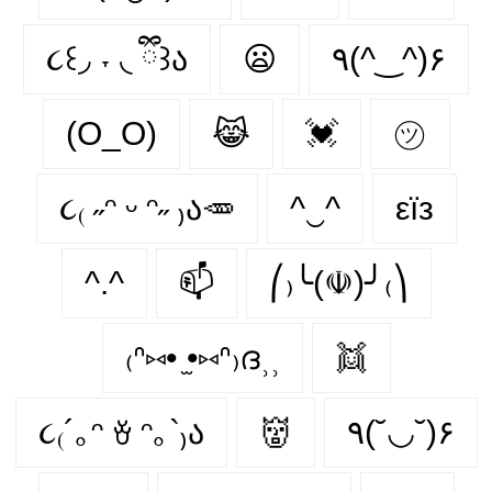
૮꒰◞ ˕ ◟ ྀི꒱ა
😦
٩(^‿^)۶
(O_O)
😹
💓
㋡
૮₍ ˶ᵔ ᵕ ᵔ˶ ₎ა🥕
^‿^
εїз
^.^
📫
⎛₎╰(☫)╯₍⎞
₍ᐢ⑅• ̫•⑅ᐢ₎ദ⸒⸒
👯
૮₍´｡ᵔ ꈊ ᵔ｡`₎ა
👹
٩(˘◡˘)۶