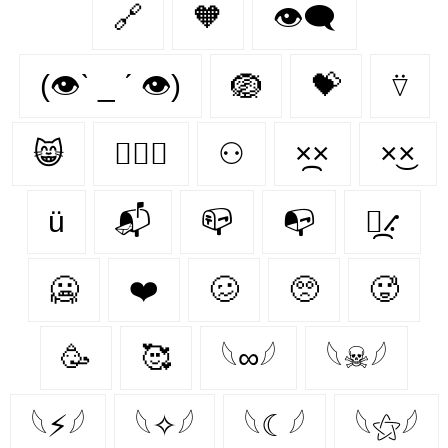
🔗
🧡
👁️‍🗨️
(👁ˋ _ ˊ 👁)
🪺
💝
⍢
😸
👩‍❤️‍👩
⚇
×᷼×
×͜×
ü
📬
📪
📭
⳻᷼⳺
🥶️
❤️️
🥴️
🥺️
🥵️
🥳️
🥰️
𓆩∞𓆪
𓆩☠𓆪
𓆩⚡𓆪
𓆩✧𓆪
𓆩☾𓆪
𓆩⚝𓆪