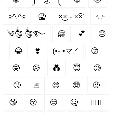
≥^.^≤
🤮
×͜× - ×͡×
𓁿
༄༂ ༂࿐
🤗
💕
😓
😁
❣️
(•˕ •マ.ᐟ
😙
🤓
😥
💑
😇
🥲
🙄
𓂉
😔
🥸
🤨
🤥
😚
😒
🤒
👩‍❤️‍👨