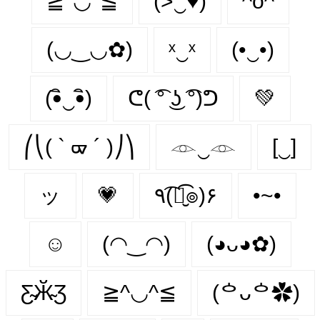
≧°◡°≦
(>‿♥)
^o^
(◡‿◡✿)
ˣ‿ˣ
(•‿•)
(•ิ‿•ิ)
ᕦ( ͡° ͜ʖ ͡°)ᕤ
💚
⎛⎝( ` ᢍ ´ )⎠⎞
𓁹‿𓁹
[‿]
ッ
💗
٩(͡๏̮͡๏)۶
•~•
☺️
(◠‿◠)
(◕ᴗ◕✿)
Ƹ̴Ӂ̴Ʒ
≧^◡^≦
(ᅌᴗᅌ✿)