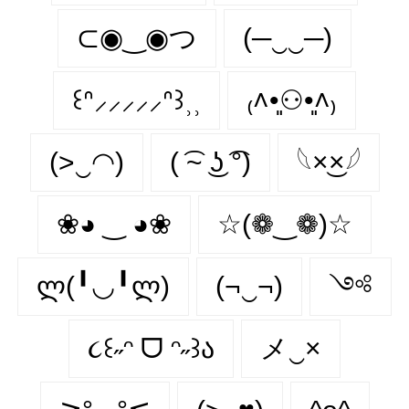
⊂◉‿◉つ
(─‿‿─)
꒰ᐢ⸝⸝⸝⸝⸝ᐢ꒱⸒⸒
₍˄•͈⚇•͈˄₎
(>‿◠)
( ͡~ ͜ʖ ͡°)
𓆩×͜×𓆪
❀◕ ‿ ◕❀
☆(❁‿❁)☆
ლ(╹◡╹ლ)
(¬‿¬)
༺
૮꒰˶ᵔ ᗜ ᵔ˶꒱ა
メ‿×