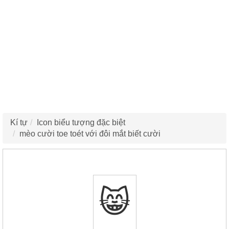
Kí tự
Icon biểu tượng đặc biệt
mèo cười toe toét với đôi mắt biết cười
😸