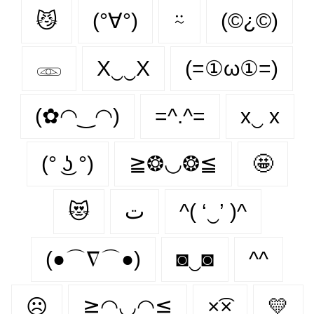
😼
(°∀°)
⍨
(©¿©)
𓁽
X‿‿X
(=①ω①=)
(✿◠‿◠)
=^.^=
x‿ х
(° ͜ʖ °)
≧❂◡❂≦
🤩
😻
ت
^( ‘‿’ )^
(●⌒∇⌒●)
◙‿◙
^^
☹️
≧◠◡◠≦
×͡×
💛