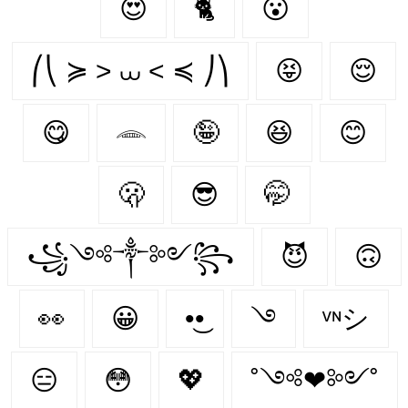
😍
🐈‍
😮
⎛⎝ ≽ > ⩊ < ≼ ⎠⎞
😝
😌
😋
𓂎
🤪
😆
😊
🫢
😎
🤭
꧁༺༒༻꧂
😈
🙃
👀
😀
•͜•
࿓
ᵛᶰシ
😑
😳
💖
˚༺❤︎༻˚