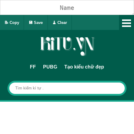
📝 Copy
💾 Save
🧹 Clear
FF
PUBG
Tạo kiểu chữ đẹp