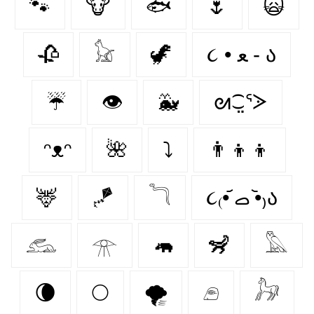
🐾
🐮
🐟
🌷
🙀
🥀
𓃠
🦖
૮ • ﻌ - ა⁩
☔
👁️
🐳
ᘛ⁐̤ᕐᐷ
ᵔᴥᵔ
🌺
⤵
👨‍👦‍👦
🦌
🪁
𓆓
૮₍•᷄ ࡇ •᷅₎ა
𓃹
𓁿
🦛
🦨
𓅓
🌘
🌕
🌪️
𓂉
𓃗