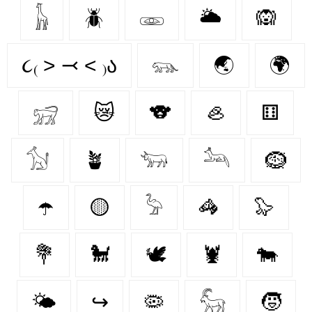
𓃱
🪲
𓁾
🌥️
🙉
૮₍ ˃ ⤙ ˂ ₎ა
𓃮
🌏
🌍
𓃸
😿
🐨
🦪
⚅
𓃩
🪴
𓃓
𓃢
🪹
☂️
🟡
𓅦
🦓
🦭
💐
🐩
🕊
🦞
🐄
🌤️
↪
🦠
𓃵
🧒