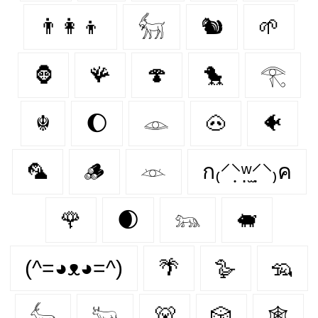
👨‍👩‍👦
𓃶
🐿
🌱
🦍
🪸
🍄‍
🐤
𓂀
☬
🌔
𓁼
🐽
🐠
🦜
🪵
𓁺
ก₍⸍⸌̣ʷ̣̫⸍̣⸌₎ค
🌹
🌒
𓃬
🐖
(^=◕ᴥ◕=^)
🌴
🪿
🦡
𓃲
𓃽
🐻
🎲
🕸️