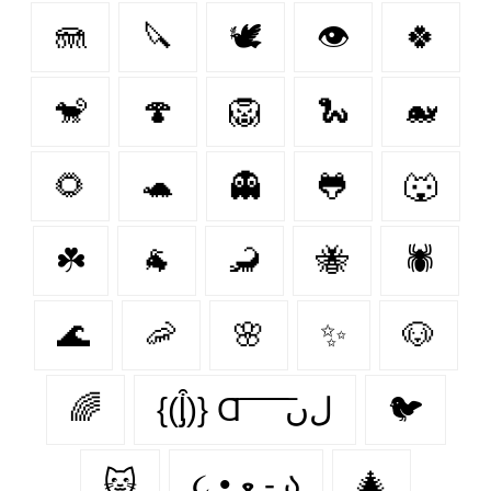
🪼
🔪
🕊️
👁
🍀
🐒
🍄
🦁
🐍
🐋
🌻
🐢
👻
🐸
🐺
☘️
🐐
🦂
🐝
🕷
🌊
🦐
🌸
✨
🐶
🌈
{(ᶅ͒)} Ɑ͞ ͞ ͞ ͞ ͞ ﻝﮞ
🐦‍
🐱
૮ • ﻌ - ა
🎄