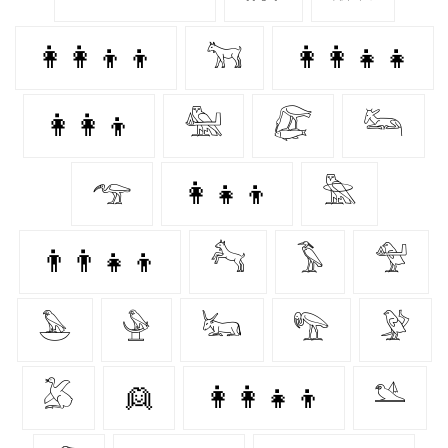
👩‍👩‍👦‍👦
𓃙
👩‍👩‍👧‍👧
👩‍👩‍👦
𓅕
𓅻
𓃛
𓅠
👩‍👧‍👦
𓅗
👨‍👨‍👧‍👦
𓃚
𓅣
𓅵
𓅅
𓅈
𓃜
𓅟
𓅶
𓅷
👱‍
👩‍👩‍👧‍👦
𓅎