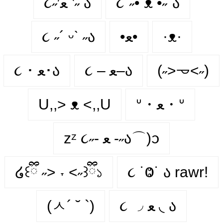
૮˶′ﻌ ‵˶ ა
૮´˶• ᴥ •˶`ა
૮ ˶´ ᵕˋ ˶ა
•ﻌ•
·ᴥ·
૮ ･ ﻌ･ა
૮ – ﻌ–ა
(˶˃𐃷˂˶)
U,,> ᴥ <,,U
ᐡ・ﻌ・ᐡ
zᶻ ૮˶- ﻌ -˶ა⌒)ᦱ
໒꒰ྀི ˶> ˕ <˶꒱ྀི১
૮ ˙Ⱉ˙ ა rawr!
(ㅅ´ ˘ `)
૮ ◞ ﻌ ◟ ა