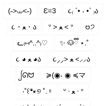
(˶>⩊<˶)
Ɛ=3
૮₍ ´• ˕ •` ₎ა
૮・ﻌ・ა
ᐡ > ﻌ < ᐡ
𑄝੭
ᓚ₍⑅^..^₎♡
✨ 🐶ྀི ⋆.˚
૮⸝⸝> ﻌ <⸝⸝ა
૮ ◕ ﻌ ◕ა
ᩭᘏᗢ
≽(◉˕ ◉ ≼マ
‧˚꒰🐾୭ ˚. ᵎᵎ
ᐡ ᐧ ﻌ ᐧ ᐡ