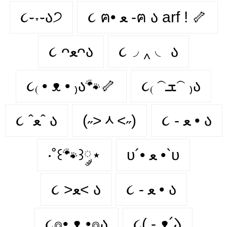
૮֊˕֊ა੭
૮ ฅ• ﻌ -ฅ ა arf ! 🦴
૮ ᴖﻌᴖა
૮◞ ‸ ◟ ა
૮₍ • ᴥ • ₎ა🐾🦴
૮₍ 𝁽ܫ𝁽 ₎ა
૮ ˆﻌˆ ა
(˶˃ᆺ˂˶)
૮ - ﻌ • ა⁩
‧˚꒰🐾꒱༘⋆
υ´• ﻌ •`υ
૮ - ﻌ • ა
૮ >ﻌ< ა
૮⍝• ᴥ •⍝ა
૮( - ᴥ՛𑁬