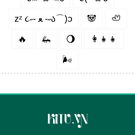
zᶻ ૮˶- ﻌ -˶ა⌒)ᦱ
🐼
🦥
🔥
🦗
🌖
👩‍👧‍👧
🌬️