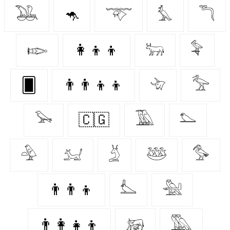
𓅒
🦘
𓄅
𓅘
𓆕
𓆢
👩‍👦‍👦
𓃒
𓅝
🂠
👨‍👨‍👦‍👦
𓄀
𓅡
𓅨
🇨🇬
𓅀
𓅌
𓅲
𓃫
𓄄
𓅸
𓅜
👨‍👨‍👦
𓅏
𓅖
👨‍👩‍👧‍👦
𓃖
𓅔