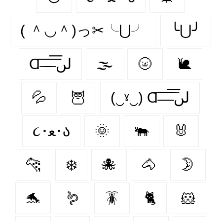
( ＾◡＾)っ✂╰⋃╯
╰⋃╯
Ɑ͞ ̶͞ ̶͞ ̶͞ لں͞
🌫️
🌝
🐌
💦
🦉
(‿ˠ‿) Ɑ͞ ̶͞ ̶͞ ̶͞ لں͞
૮･ﻌ･ა
🌞
🐃
🐰
🐆
❄️
🐙
🐴
🌛
🐬
🪱
🪳
🐈
🐹