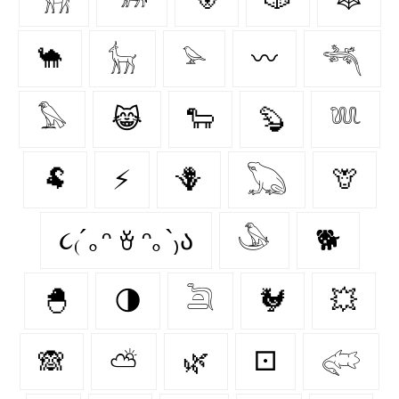
🐪
𓃴
𓅫
〰️
𓆈
𓅃
😹
🐑
🦫
𓆚
🐏
⚡
🪻
𓆏
🦒
૮₍´｡ᵔ ꈊ ᵔ｡`₎ა
𓅇
🐕
🐣
🌗
𓆖
🐓
💥
🙈
⛅
🌿
⚀
𓅾