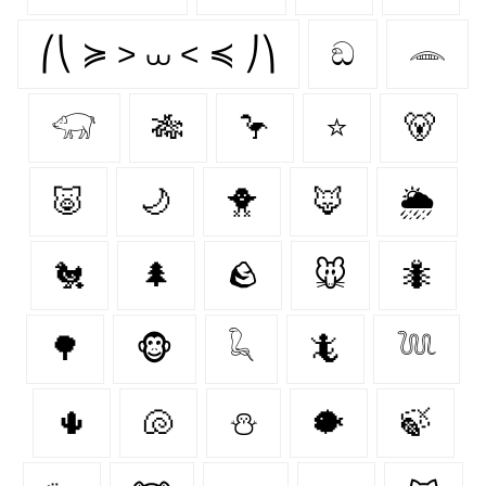
⎛⎝ ≽ > ⩊ < ≼ ⎠⎞
ඞ
𓂎
𓃟
🎋
🦩
⭐
🐻‍
🐷
🌙
🐥
🦊
🌦️
🐔
🌲
🪨
🐭
🐜
🌳
🐵
𓆗
🦎
𓆙
🌵
🐚
⛄
🐡
🍃