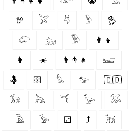
👨‍👩‍👧‍👧
𓅼
😸
𓅛
🦃
𓅯
𓄃
𓅱
🦤
𓄁
𓃷
𓅳
👨‍👦
👩‍
☀️
👨‍👨‍👧
𓆒
🤱
🟨
𓅊
𓅰
🇨🇩
𓃘
𓃦
𓆔
𓅬
𓅮
𓄿
𓅚
⚁
⤴
𓃡