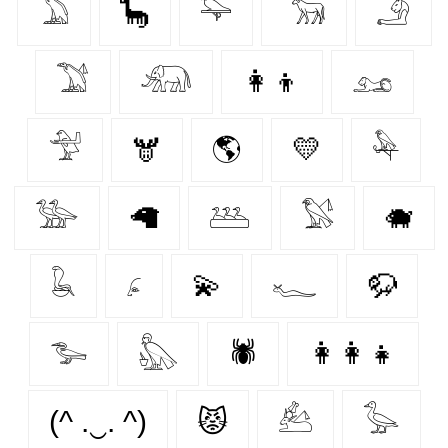
𓅐
🦕
𓅍
𓃞
𓄂
𓅑
𓃰
👩‍👦
𓃭
𓅴
🫎
🌎
💛
𓅆
𓅺
🦙
𓅹
𓅄
🐗
𓆘
𓂊
💫
𓆑
🦬
𓅧
𓅽
🕷️
👩‍👩‍👧
(^ .‿. ^)
😾
𓃕
𓅭