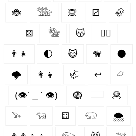
🐞
𓅢
🙊
⚂
🦣
⚄
𓅋
😽
🐕‍🦺
👨‍👧
🌓
😺
🦮
🌑
🌩️
👩‍👧
🦏
↩
𓃿
(👁ˋ _ ˊ 👁)
🪺
🦧
𓅩
𓃔
⚃
𓃯
🌨️