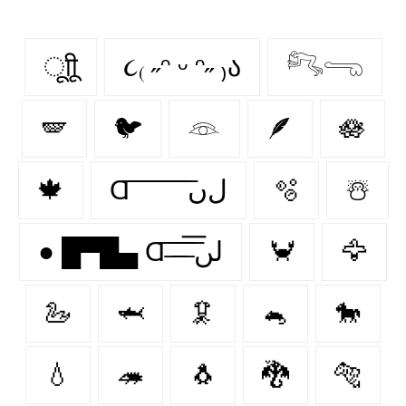
ूाीू
૮₍ ˶ᵔ ᵕ ᵔ˶ ₎ა
𓀐𓂸
🪽
🐦
𓁻
🪶
🪷
🍁
Ɑ͞ ͞ ͞ ͞ ͞ ͞ ͞ ͞ لﮞ
🫧
☃️
● █▀█▄ Ɑ͞ ̶͞ ̶͞ ̶͞ لں͞
🦀
🦅
🦢
🦈
🦑
🐁
🐎
💧
🦔
🐧
🐉
🐅