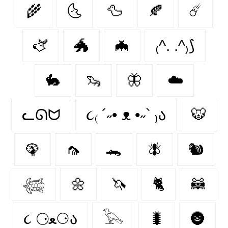
🌾
🌜
🦆
🍂
☄️
🫏
🐲
🦇
₍^. .^₎⟆
🐇
🦦
🦋
☁️
ᓚᘏᗢ
૮₍ ´˶• ᴥ •˶` ₎ა
🐯
🦚
🦟
🐊
🪰
🐿️
𓆉
🌼
🦄
🐈‍
🦝
૮ ⚆ﻌ⚆ა
𓅂
🐛
🌚