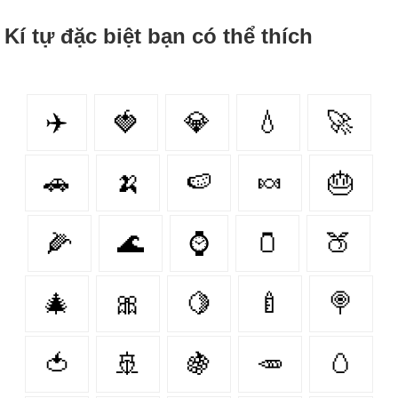
Kí tự đặc biệt bạn có thể thích
✈️
🍓
💎
💧
🚀
🚗
🍌
🍉
🍬
🎂
🌽
🌊
⌚
🫙
🍑
🎄
🎀
🍋
🍼
🍭
🍅
🚢
🍇
🥕
🥚