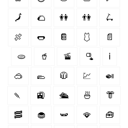
🗾
🌮
👭
👫
🛴
🍖
🌭
📔
🩱
📄
🫓
🥤
🚡
🫗
ℹ
🥽
🥿
🧥
💹
🍛
🍡
🚉
🛳
🍜
👘
🥓
🧁
🫛
🪭
🧰