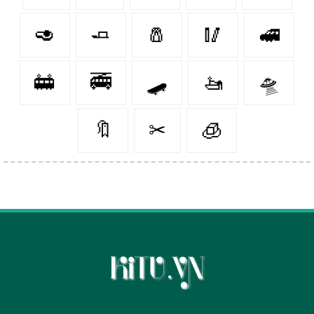
🥑
🧈
🧂
🥢
🚅
🚋
🚎
🛹
🚤
🛸
🔖
✂
🧊