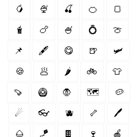
🥭
🍨
🍒
🍊
🍞
🧋
🍗
🍧
💍
🍈
📌
🖋
😋
🍺
🛩
🍪
🥟
🌶️
🚲
👕
🍠
🥝
🧛
🗺
🥔
☄
👓
🫐
🦴
🖊
🌰
🪁
🍫
🍷
🍎