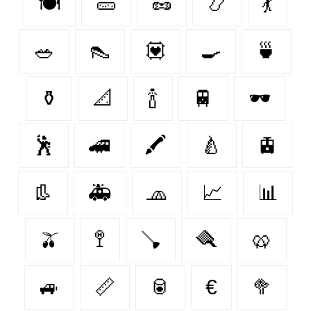
🍽️
🥒
🥜
📿
💃
🥗
👠
💟
🍳
🍵
⚱️
📐
🍾
🚆
🕶
🕺
🚄
🖍
🍐
🚊
👢
🚑
🧢
📈
📊
🫒
🚏
🪠
🪮
🥨
🚙
📏
🥫
€
🥦