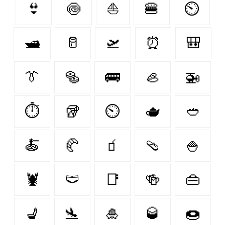
👙
🍥
⛵
🍔
⏲
🛥
🥛
🛫
⏰
🎒
👔
🥯
🚌
🦪
🚁
⏱
🥡
⏲️
🫖
🥙
🍝
🥐
🧃
🩴
🍚
🦞
🩲
📑
🍻
👜
💺
🛬
🎍
🥃
🍩