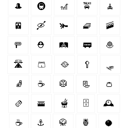
🎩
🚇
🎢
🚖
🧘
🚈
🛶
🫚
🧇
🚠
🚥
⛑
🛤
🚃
🧆
🛣
🩳
🥘
🥄
🛷
🧦
☕
🥼
📃
👛
🫔
🚟
🫕
🗄️
🕰
☕️
⚓️
🥋
🍍
🥥