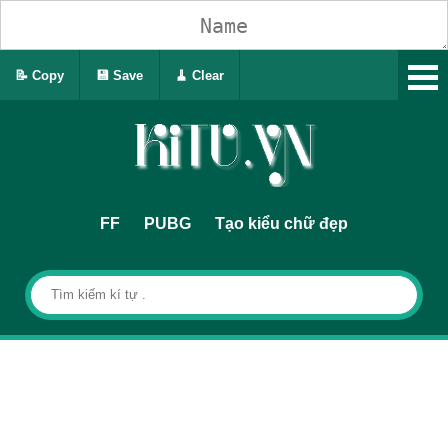
📝 Copy
💾 Save
🧹 Clear
FF
PUBG
Tạo kiểu chữ đẹp