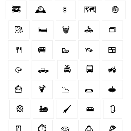
🚒
🕰️
🍢
🗺️
🧅
🥻
🛏
🗑️
🚓
👝
🍴
🚐
🥾
👡
🍱
🥠
🛻
🚔
🚍
🚜
🍟
🍹
📉
🌯
🥪
🎡
🚂
🖌
🚝
🔃
👖
⏱️
🥧
🍮
🍕