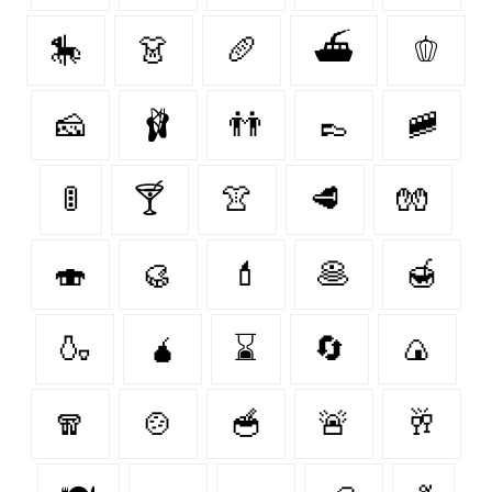
🎠
👗
🥖
⛴
🫑
🧀
🩰
👬
👞
🚞
🚦
🍸
👚
🥩
🧤
🍣
🥮
💄
🥞
🍯
🍶
🧉
⌛
🔄
🍙
🧣
🍲
🥣
🚨
🥂