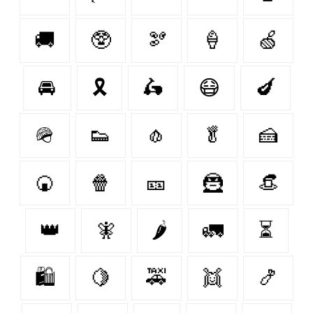
🚚
🥸
🫘
🍦
🍏
🚘
🎗
🛵
😷
🍆
🪖
👟
🧄
🥬
🍰
🍘
🍿
🎫
🦹
👒
👑
🧚
🌶
🚛
⏳
🛍
🍋‍
🚕
👯
🍤