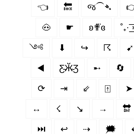
👈
🔙
જ⁀➴

🐽
☛
ʚ✟⃛ɞ
˚₊· ͟
༺
⬇
↪
☈
➹
◀️
Ƹ̴Ӂ̴Ʒ
➸
🔄
⟳
⇥
⇙
⍐
➤
↔️
☇
↘️
→
🔛
⏭️
↩
⇢
🗯