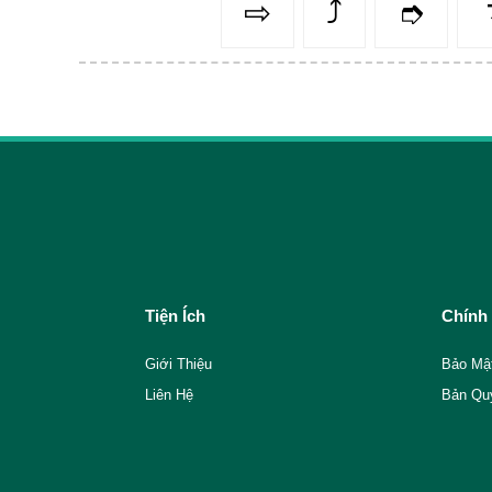
⇨
⤴️
➮
Tiện Ích
Chính
Giới Thiệu
Bảo Mậ
Liên Hệ
Bản Qu