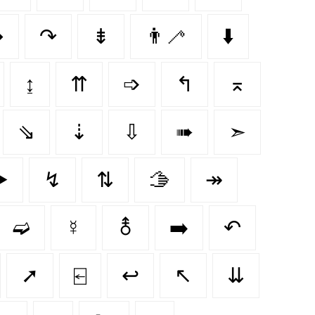
➼
↷
⇟
👨‍🦯‍
⬇️
↨
⇈
➩
↰
⌅
⇘
⇣
⇩
➠
➣
️
↯
⇅
🫱
↠
➫
☿
⚨
➡️
↶
➚
⍇
↩️
↖️
⇊