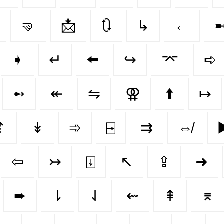
🤜
📩
🔃
↳
←
➧
↵
⬅️
↪️
⌤
➪
➻
↞
⇋
⚢
⬆️
↦
⇡
↡
➾
⍈
⇉
⇎
▶
⇦
↣
⍗
↖
⇪
➜
➨
⇂
⇃
⇜
⇞
⌆