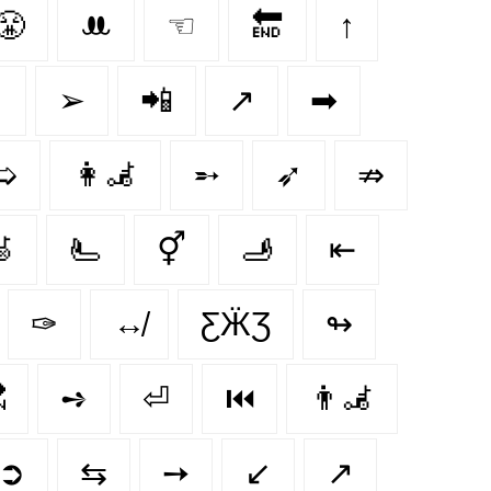
😤
ꔚ
☜
🔚
↑
↧
➢
📲
↗️
➡
➯
👩‍🦼‍
➵
➶
⇏
‍
🫷
⚥
🫸
⇤
✑
↮
ƸӜƷ
↬

➺
⏎
⏮️
👨‍🦼‍️
➲
⇆
➙
↙️
↗