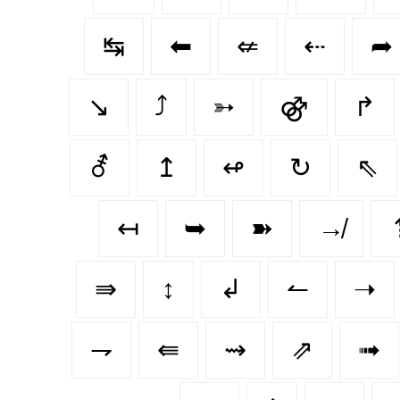
↹
⬅
⇍
⇠
➦
↘
⤴
➳
⚣
↱
⚦
↥
↫
↻
⇖
↤
➥
➽
↛
⇛
↕️
↲
↼
➝
⇁
⇚
⇝
⇗
➟