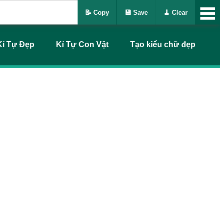
📝 Copy
💾 Save
🧹 Clear
Kí Tự Đẹp
Kí Tự Con Vật
Tạo kiểu chữ đẹp