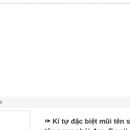
ải
✑ Kí tự đặc biệt mũi tên 