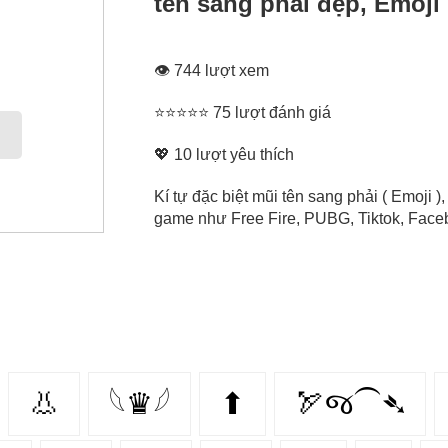
tên sang phải đẹp, Emoji
👁 744 lượt xem
⭐⭐⭐⭐⭐ 75 lượt đánh giá
💖
10
lượt yêu thích
Kí tự đặc biệt mũi tên sang phải ( Emoji )
game như Free Fire, PUBG, Tiktok, Facebo
👃
𓆩♛𓆪
⬆
🏹જ⁀➴