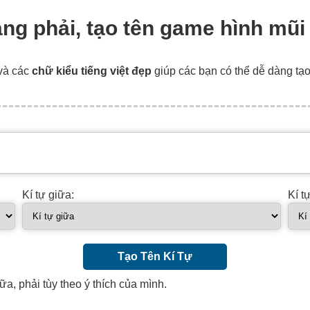
ang phải, tạo tên game hình mũi
và các
chữ kiểu tiếng việt đẹp
giúp các bạn có thể dễ dàng tạ
Kí tự giữa:
Kí t
Tạo Tên Kí Tự
ữa, phải tùy theo ý thích của mình.