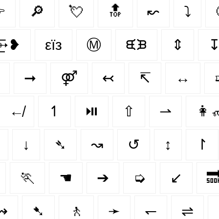

🔎
💘
🔝
↜
⤵
͟͞͞➳❥
εїз
Ⓜ
ᙙᙖ
⇕
➞
⚤
↢
↸
↔
↚
↿
⏯️
⇧
⇀
👩‍
↓
➴
↝
↺
↕
↾
🏃‍
☚
➔
➭
↙

↭
➷
🚶‍
➛
↽
⇌