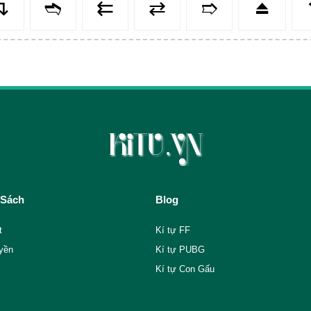
↴
➬
⇇
⇄
➱
⏏️
 Sách
Blog
t
Kí tự FF
yền
Kí tự PUBG
Kí tự Con Gấu