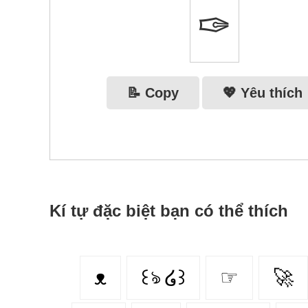
✑
📝 Copy
💖 Yêu thích
Kí tự đặc biệt bạn có thể thích
ᴥ
꒰ঌ ໒꒱
☞
🚀