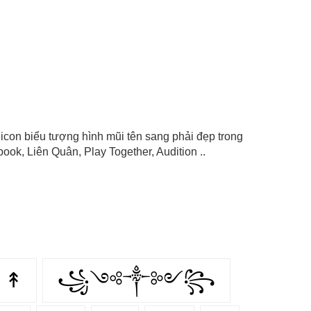
, icon biểu tượng hình mũi tên sang phải đẹp trong
ok, Liên Quân, Play Together, Audition ..
↟
꧁༺༒༻꧂