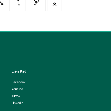
➘
⤵️
🏹
ﻌ
Liên Kết
Facebook
Youtube
Tiktok
Linkedin