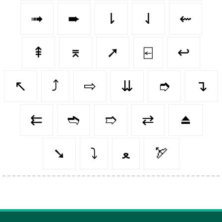
➟
➨
⇂
⇃
⇜
⇞
⌆
➚
⍇
↩️
↖️
⤴️
⇨
⇊
➮
↴
⇇
➬
➱
⇄
⏏️
➘
⤵️
ﻌ
🏹