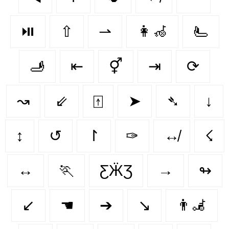
⏯️
⇧
⇀
👩‍🦽‍
🫷
🫸
⇤
⚥
⇥
⟳
↝
⇙
⍐
➤
➴
↓
↕
↺
↾
✑
↮
☇
↔️
🏃‍
ƸӜƷ
→
↬
↙
☚
➔
↘️
👨‍🦼‍️