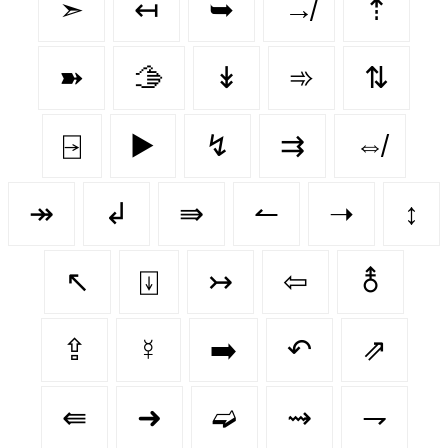
➣
↤
➥
↛
⇡
➽
🫱
↡
➾
⇅
⍈
▶️
↯
⇉
⇎
↠
↲
⇛
↼
➝
↕️
↖
⍗
↣
⇦
⚨
⇪
☿
➡️
↶
⇗
⇚
➜
➫
⇝
⇁