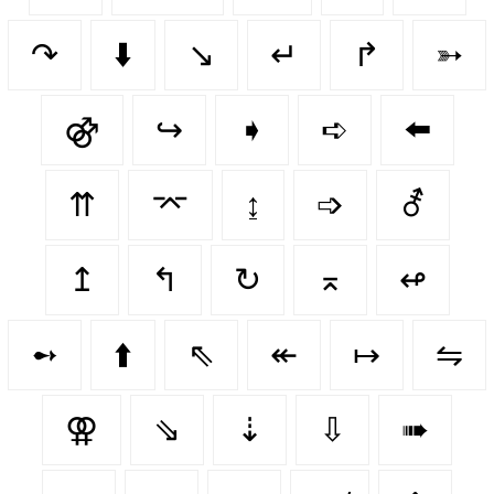
↷
⬇️
↘
↵
↱
➳
⚣
↪️
➧
➪
⬅️
⇈
⌤
↨
➩
⚦
↥
↰
↻
⌅
↫
➻
⬆️
⇖
↞
↦
⇋
⚢
⇘
⇣
⇩
➠