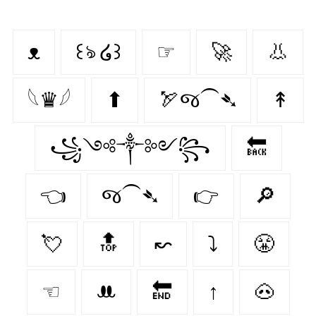
ᴥ
꒰ঌ ໒꒱
☞
🚀
👃
𓆩♛𓆪
⬆
🏹જ⁀➴
↟
꧁༺༒༻꧂
🔙
👈
જ⁀➴
👉
🔎
💘
🔝
↜
⤵
😤
☜
ꔚ
🔚
↑
🐽