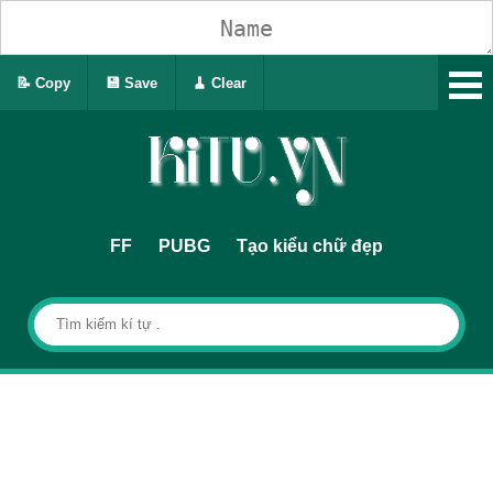
📝 Copy
💾 Save
🧹 Clear
FF
PUBG
Tạo kiểu chữ đẹp