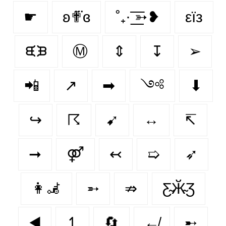
☛
ʚ✟⃛ɞ
˚₊· ͟͟͞͞➳❥
εїз
ᙙᙖ
Ⓜ
⇕
↧
➢
📲
↗️
➡
༺
⬇
↪
☈
➹
↔
↸
➞
⚤
↢
➯
➶
👩‍🦼‍
➵
⇏
Ƹ̴Ӂ̴Ʒ
◀️
↿
🔄
↚
➸