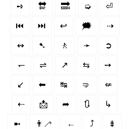
➺
🔛
🔜
➭
⏎
⏮️
⏭️
↩
🗯
⇢
↭
➷
🚶‍
➛
➲
↽
⇌
↗
⇆
➙
↙️
⬅
↹
🤜
⇍
⇠
📩
➦
🔃
↳
➼
👨‍🦯‍
←
⤴
⇟