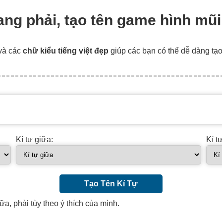
ang phải, tạo tên game hình mũi
và các
chữ kiểu tiếng việt đẹp
giúp các bạn có thể dễ dàng tạ
Kí tự giữa:
Kí t
Tạo Tên Kí Tự
ữa, phải tùy theo ý thích của mình.