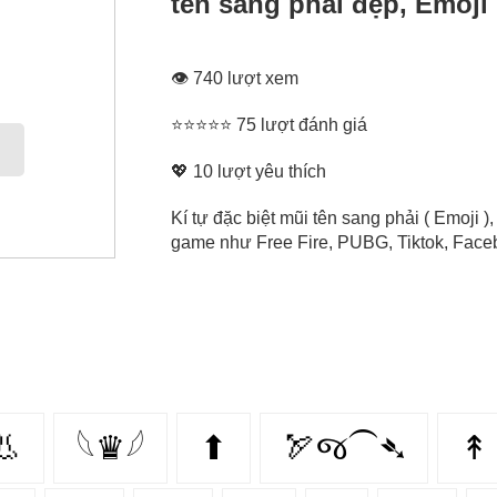
tên sang phải đẹp, Emoji
👁 740 lượt xem
⭐⭐⭐⭐⭐ 75 lượt đánh giá
💖
10
lượt yêu thích
Kí tự đặc biệt mũi tên sang phải ( Emoji )
game như Free Fire, PUBG, Tiktok, Facebo
👃
𓆩♛𓆪
⬆
🏹જ⁀➴
↟