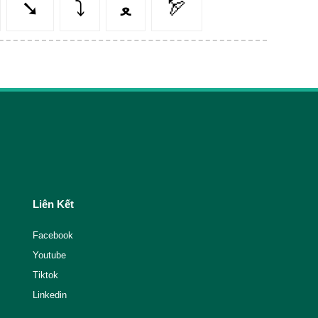
➘
⤵️
ﻌ
🏹
Liên Kết
Facebook
Youtube
Tiktok
Linkedin