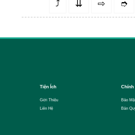
⤴️
⇊
⇨
➮
Tiện Ích
Chính
Giới Thiệu
Bảo Mậ
Liên Hệ
Bản Qu