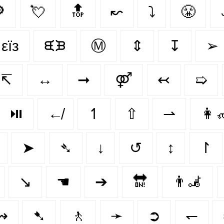

💘
🔝
↜
⤵
😤
εїз
ᙙᙖ
Ⓜ
⇕
↧
➢
↸
↔
➞
⚤
↢
➯
⏯️
↚
↿
⇧
⇀
👩‍
➤
➴
↓
↺
↕
↾
↘️
☚
➔
🔛
👨‍🦼‍️
↭
➷
🚶‍
➛
➲
↽