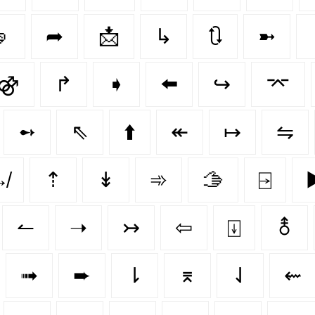

➦
📩
↳
🔃
➼
⚣
↱
➧
⬅️
↪️
⌤
➻
⇖
⬆️
↞
↦
⇋
↛
⇡
↡
➾
🫱
⍈
▶
↼
➝
↣
⇦
⍗
⚨
➟
➨
⇂
⌆
⇃
⇜