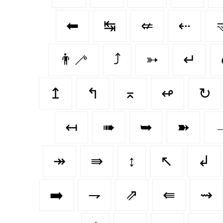
⬅
↹
⇍
⇠

👨‍🦯‍
⤴
➳
↵
↥
↰
⌅
↫
↻
↤
➠
➥
➽
↠
⇛
↕️
↖
↲
➡️
⇁
⇗
⇚
⇝