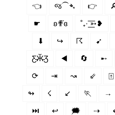
👈
જ⁀➴
👉

☛
ʚ✟⃛ɞ
˚₊· ͟͟͞͞➳❥
⬇
↪
☈
➹
Ƹ̴Ӂ̴Ʒ
◀️
🔄
➸
⟳
⇥
↝
⇙
⍐
↬
☇
↙
🏃‍
→
⏭️
↩
🗯
⇢