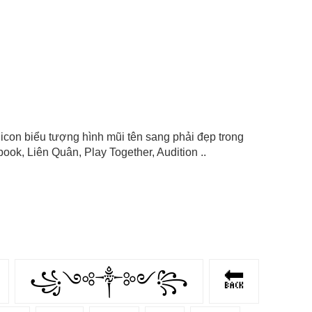
, icon biểu tượng hình mũi tên sang phải đẹp trong
ok, Liên Quân, Play Together, Audition ..
꧁༺༒༻꧂
🔙