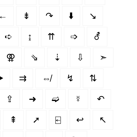
←
⇟
↷
⬇️
↘
➪
↨
⇈
➩
⚦
⚢
⇘
⇣
⇩
➣
️
⇉
⇎
↯
⇅
⇪
➜
➫
☿
↶
⇞
➚
⍇
↩️
↖️