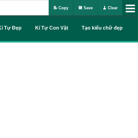
📝 Copy
💾 Save
🧹 Clear
Kí Tự Đẹp
Kí Tự Con Vật
Tạo kiểu chữ đẹp