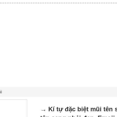
ải
→ Kí tự đặc biệt mũi tên 