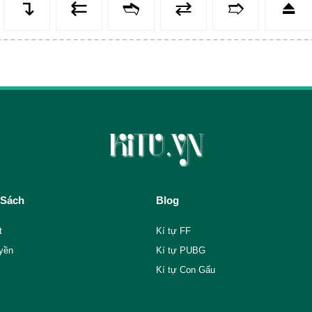
↴
⇇
➬
⇄
➱
⏏️
 Sách
Blog
t
Kí tự FF
yền
Kí tự PUBG
Kí tự Con Gấu