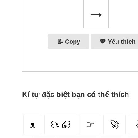
→
📝 Copy
💖 Yêu thích
Kí tự đặc biệt bạn có thể thích
ᴥ
꒰ঌ ໒꒱
☞
🚀