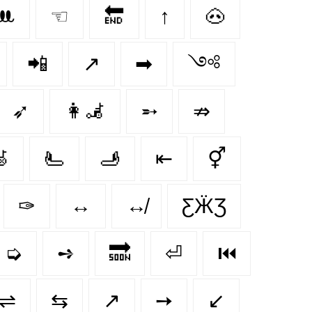
ꔚ
☜
🔚
↑
🐽
📲
↗️
➡
༺
➶
👩‍🦼‍
➵
⇏
‍
🫷
🫸
⇤
⚥
✑
↔️
↮
ƸӜƷ
➭
➺
🔜
⏎
⏮️
⇌
⇆
↗
➙
↙️