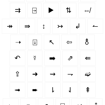
⇉
⍈
▶️
⇅
⇎
↠
⇛
↕️
↣
↲
↼
➝
⍗
↖
⇦
⚨
↶
☿
➡️
⇗
⇚
⇪
➜
⇝
⇁
➫
➟
➨
⇂
⇃
⇞