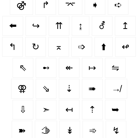
⚣
↱
⌤
➧
➪
⬅️
↪️
⇈
↨
⚦
↥
↰
↻
⌅
➩
⬆️
↫
⇖
➻
↞
↦
⇋
⚢
⇘
⇣
➠
↛
⇩
➣
↤
⇡
➥
➽
🫱
↡
➾
↯