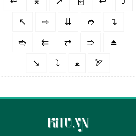
⇜
⌆
➚
⍇
↩️
⤴️
↖️
⇨
⇊
➮
↴
➬
⇇
⇄
➱
⏏️
➘
⤵️
ﻌ
🏹