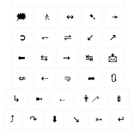
🗯
🚶‍
↭
➷
➛
➲
↽
⇌
↙️
↗
⬅
⇆
➙
↹
📩
⇍
⇠
🤜
➦
🔃
↳
➼
←
👨‍🦯‍
⇟
⤴
↷
⬇️
↘
➳
↵