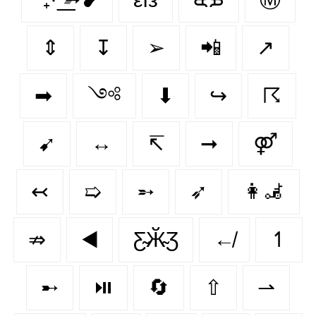
⇕
↧
➢
📲
↗️
➡
༺
⬇
↪
☈
➹
↔
↸
➞
⚤
↢
➯
➵
➶
👩‍🦼‍
⇏
◀️
Ƹ̴Ӂ̴Ʒ
↚
↿
➸
⏯️
🔄
⇧
⇀