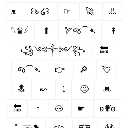
ᴥ
꒰ঌ ໒꒱
☞
🚀
👃
𓆩♛𓆪
⬆
🏹જ⁀➴
↟
꧁༺༒༻꧂
🔙
જ⁀➴
👉
🔎
💘
🔝
↜
⤵
😤
ꔚ
🔚
↑
🐽
☛
ʚ✟⃛ɞ
˚₊· ͟͟͞͞➳❥
εїз
ᙙᙖ
Ⓜ