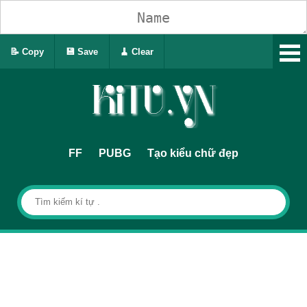
📝 Copy
💾 Save
🧹 Clear
FF
PUBG
Tạo kiểu chữ đẹp