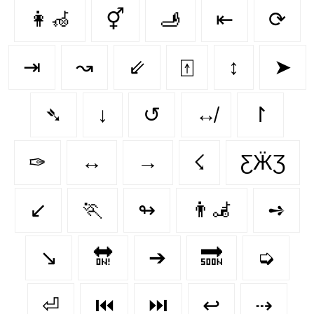
👩‍🦽‍
⚥
🫸
⇤
⟳
⇥
↝
⇙
⍐
↕
➤
➴
↓
↺
↮
↾
✑
↔️
→
☇
ƸӜƷ
↙
🏃‍
↬
👨‍🦼‍️
➺
↘️
🔛
➔
🔜
➭
⏎
⏮️
⏭️
↩
⇢