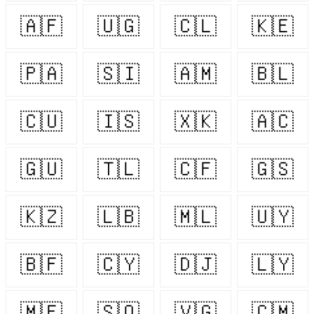
🇦🇫
🇺🇬
🇨🇱
🇰🇪
🇵🇦
🇸🇮
🇦🇲
🇧🇱
🇨🇺
🇮🇸
🇽🇰
🇦🇨
🇬🇺
🇹🇱
🇨🇫
🇬🇸
🇰🇿
🇱🇧
🇲🇱
🇺🇾
🇧🇫
🇨🇾
🇩🇯
🇱🇾
🇲🇫
🇸🇴
🇻🇬
🇨🇲