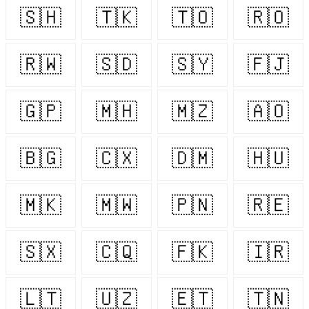
🇸🇭
🇹🇰
🇹🇴
🇷🇴
🇷🇼
🇸🇩
🇸🇾
🇫🇯
🇬🇵
🇲🇭
🇲🇿
🇦🇴
🇧🇬
🇨🇽
🇩🇲
🇭🇺
🇲🇰
🇲🇼
🇵🇳
🇷🇪
🇸🇽
🇨🇶
🇫🇰
🇮🇷
🇱🇹
🇺🇿
🇪🇹
🇹🇳