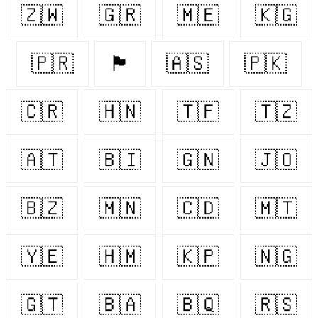
🇿🇼
🇬🇷
🇲🇪
🇰🇬
🇵🇷
🏴󠁧󠁢󠁳󠁣󠁴󠁿
🇦🇸
🇵🇰
🇨🇷
🇭🇳
🇹🇫
🇹🇿
🇦🇹
🇧🇮
🇬🇳
🇯🇴
🇧🇿
🇲🇳
🇨🇩
🇲🇹
🇾🇪
🇭🇲
🇰🇵
🇳🇬
🇬🇹
🇧🇦
🇧🇶
🇷🇸