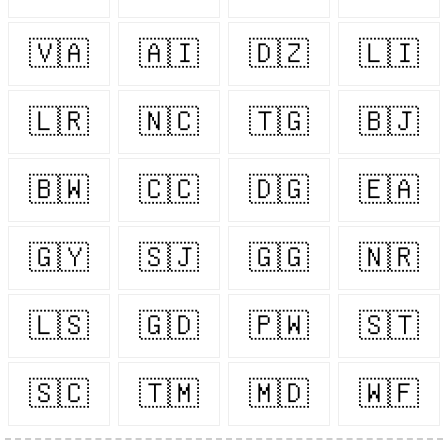
🇻🇦
🇦🇮
🇩🇿
🇱🇮
🇱🇷
🇳🇨
🇹🇬
🇧🇯
🇧🇼
🇨🇨
🇩🇬
🇪🇦
🇬🇾
🇸🇯
🇬🇬
🇳🇷
🇱🇸
🇬🇩
🇵🇼
🇸🇹
🇸🇨
🇹🇲
🇲🇩
🇼🇫