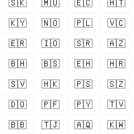
🇸🇰
🇲🇺
🇪🇨
🇭🇹
🇰🇾
🇳🇴
🇵🇱
🇻🇨
🇪🇷
🇮🇴
🇸🇷
🇦🇿
🇧🇭
🇧🇸
🇪🇭
🇭🇷
🇸🇻
🇭🇰
🇵🇸
🇸🇿
🇩🇴
🇵🇫
🇵🇾
🇹🇻
🇧🇧
🇹🇯
🇦🇶
🇰🇼