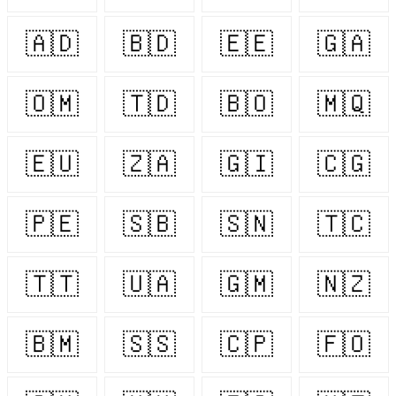
🇦🇩
🇧🇩
🇪🇪
🇬🇦
🇴🇲
🇹🇩
🇧🇴
🇲🇶
🇪🇺
🇿🇦
🇬🇮
🇨🇬
🇵🇪
🇸🇧
🇸🇳
🇹🇨
🇹🇹
🇺🇦
🇬🇲
🇳🇿
🇧🇲
🇸🇸
🇨🇵
🇫🇴