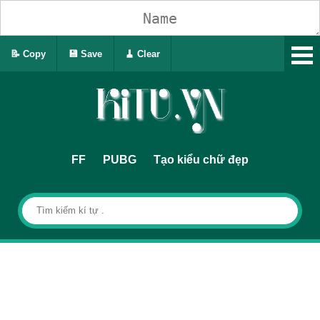
📝 Copy
💾 Save
🧹 Clear
FF
PUBG
Tạo kiểu chữ đẹp