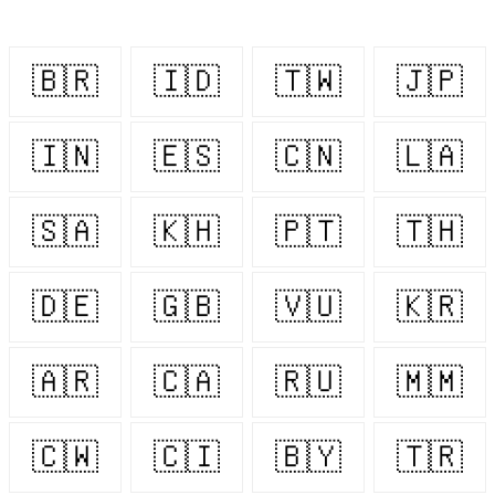
🇧🇷
🇮🇩
🇹🇼
🇯🇵
🇮🇳
🇪🇸
🇨🇳
🇱🇦
🇸🇦
🇰🇭
🇵🇹
🇹🇭
🇩🇪
🇬🇧
🇻🇺
🇰🇷
🇦🇷
🇨🇦
🇷🇺
🇲🇲
🇨🇼
🇨🇮
🇧🇾
🇹🇷