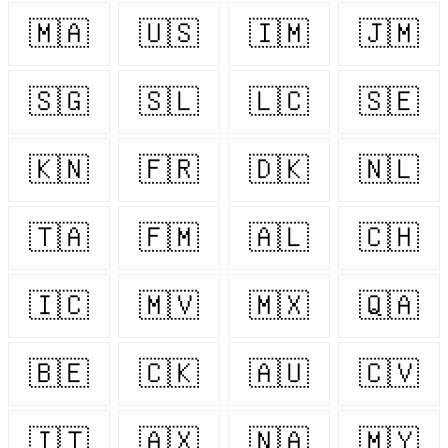
🇲🇦
🇺🇸
🇮🇲
🇯🇲
🇸🇬
🇸🇱
🇱🇨
🇸🇪
🇰🇳
🇫🇷
🇩🇰
🇳🇱
🇹🇦
🇫🇲
🇦🇱
🇨🇭
🇮🇨
🇲🇻
🇲🇽
🇶🇦
🇧🇪
🇨🇰
🇦🇺
🇨🇻
🇮🇹
🇦🇽
🇳🇦
🇲🇾