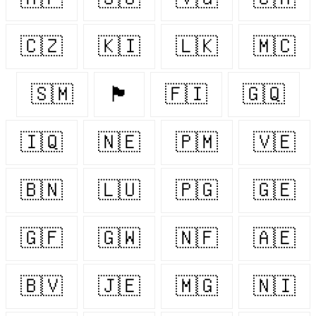
🇨🇿
🇰🇮
🇱🇰
🇲🇨
🇸🇲
🏴󠁧󠁢󠁷󠁬󠁳󠁿
🇫🇮
🇬🇶
🇮🇶
🇳🇪
🇵🇲
🇻🇪
🇧🇳
🇱🇺
🇵🇬
🇬🇪
🇬🇫
🇬🇼
🇳🇫
🇦🇪
🇧🇻
🇯🇪
🇲🇬
🇳🇮