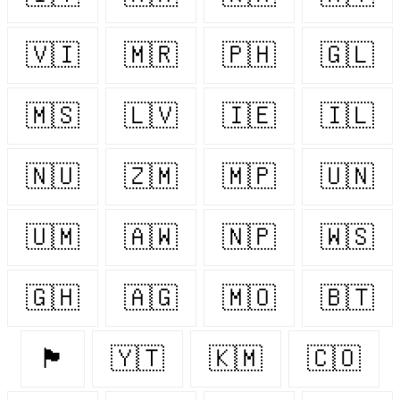
🇻🇮
🇲🇷
🇵🇭
🇬🇱
🇲🇸
🇱🇻
🇮🇪
🇮🇱
🇳🇺
🇿🇲
🇲🇵
🇺🇳
🇺🇲
🇦🇼
🇳🇵
🇼🇸
🇬🇭
🇦🇬
🇲🇴
🇧🇹
🏴󠁧󠁢󠁥󠁮󠁧󠁿
🇾🇹
🇰🇲
🇨🇴