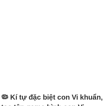
🦠 Kí tự đặc biệt con Vi khuẩn,