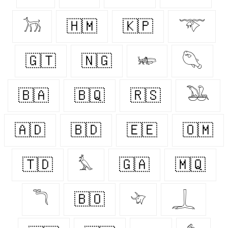
𓃡
🇭🇲
🇰🇵
𓄅
🇬🇹
🇳🇬
𓆧
𓆡
🇧🇦
🇧🇶
🇷🇸
𓅒
🇦🇩
🇧🇩
🇪🇪
🇴🇲
🇹🇩
𓅘
🇬🇦
🇲🇶
𓆕
🇧🇴
𓄀
𓆆