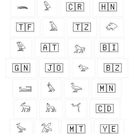
𓆨
𓅱
🇨🇷
🇭🇳
🇹🇫
𓄿
🇹🇿
𓄁
𓅳
🇦🇹
𓃷
🇧🇮
🇬🇳
🇯🇴
𓅰
🇧🇿
𓆒
𓅊
𓅬
🇲🇳
𓃘
𓃦
𓆔
🇨🇩
𓅚
𓅮
🇲🇹
🇾🇪