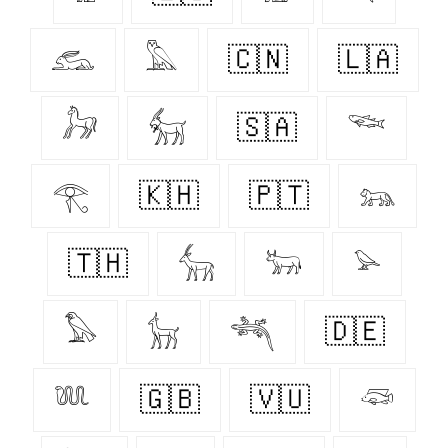
𓃹
𓅓
🇨🇳
🇱🇦
𓃗
𓃶
🇸🇦
𓆝
𓂀
🇰🇭
🇵🇹
𓃬
🇹🇭
𓃲
𓃽
𓅫
𓅃
𓃴
𓆈
🇩🇪
𓆚
🇬🇧
🇻🇺
𓆛