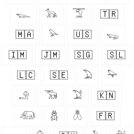
𓆊
𓃥
𓄆
🇹🇷
🇲🇦
𓅪
🇺🇸
𓆌
🇮🇲
🇯🇲
🇸🇬
🇸🇱
🇱🇨
🇸🇪
𓅐
𓅍
𓄂
𓃞
𓅑
🇰🇳
𓃰
𓆣
𓆦
🇫🇷