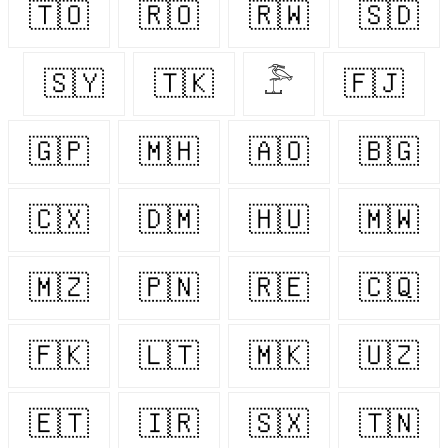
🇹🇴
🇷🇴
🇷🇼
🇸🇩
🇸🇾
🇹🇰
𓅤
🇫🇯
🇬🇵
🇲🇭
🇦🇴
🇧🇬
🇨🇽
🇩🇲
🇭🇺
🇲🇼
🇲🇿
🇵🇳
🇷🇪
🇨🇶
🇫🇰
🇱🇹
🇲🇰
🇺🇿
🇪🇹
🇮🇷
🇸🇽
🇹🇳