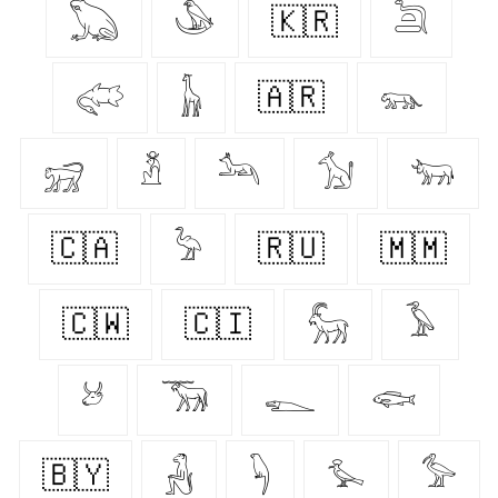
𓆏
𓅇
🇰🇷
𓆖
𓅾
𓃱
🇦🇷
𓃮
𓃸
𓁳
𓃢
𓃩
𓃓
🇨🇦
𓅦
🇷🇺
🇲🇲
🇨🇼
🇨🇮
𓃵
𓅥
𓃾
𓃝
𓆍
𓆟
🇧🇾
𓃻
𓆐
𓅙
𓅞