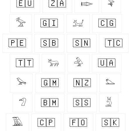
🇪🇺
🇿🇦
𓆢
𓅝
𓅡
🇬🇮
𓃫
🇨🇬
🇵🇪
🇸🇧
🇸🇳
🇹🇨
🇹🇹
𓃒
𓅲
🇺🇦
𓅨
🇬🇲
🇳🇿
𓅌
𓅿
🇧🇲
🇸🇸
𓄄
𓅀
🇨🇵
🇫🇴
🇸🇰