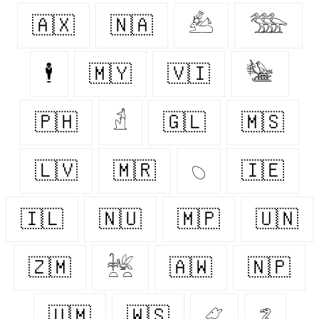
🇦🇽
🇳🇦
𓃕
𓅢
🕴
🇲🇾
🇻🇮
𓅋
🇵🇭
𓁢
🇬🇱
🇲🇸
🇱🇻
🇲🇷
𓆇
🇮🇪
🇮🇱
🇳🇺
🇲🇵
🇺🇳
🇿🇲
𓆥
🇦🇼
🇳🇵
🇺🇲
🇼🇸
𓃿
𓆂