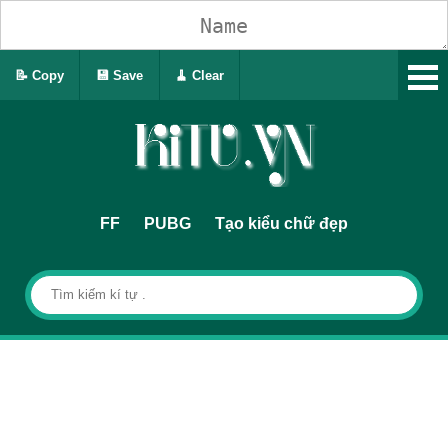
📝 Copy
💾 Save
🧹 Clear
FF
PUBG
Tạo kiểu chữ đẹp