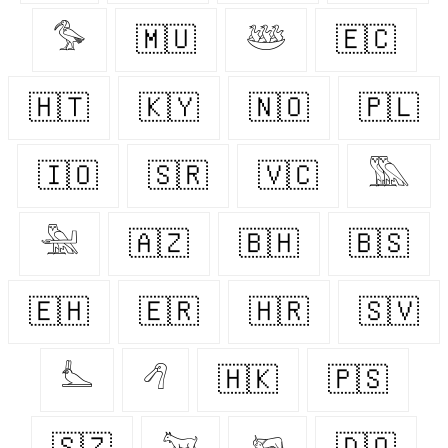
𓅜
🇲🇺
𓅸
🇪🇨
🇭🇹
🇰🇾
🇳🇴
🇵🇱
🇮🇴
🇸🇷
🇻🇨
𓅔
𓅖
🇦🇿
🇧🇭
🇧🇸
🇪🇭
🇪🇷
🇭🇷
🇸🇻
𓅏
𓆁
🇭🇰
🇵🇸
🇸🇿
𓃙
𓃖
🇩🇴