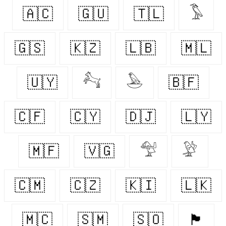
🇦🇨
🇬🇺
🇹🇱
𓅣
🇬🇸
🇰🇿
🇱🇧
🇲🇱
🇺🇾
𓃚
𓅅
🇧🇫
🇨🇫
🇨🇾
🇩🇯
🇱🇾
🇲🇫
🇻🇬
𓅵
𓅶
🇨🇲
🇨🇿
🇰🇮
🇱🇰
🇲🇨
🇸🇲
🇸🇴
🏴󠁧󠁢󠁷󠁬󠁳󠁿