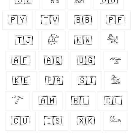
🇵🇾
🇹🇻
🇧🇧
🇵🇫
🇹🇯
𓅻
🇰🇼
𓅕
🇦🇫
🇦🇶
🇺🇬
𓅠
🇰🇪
🇵🇦
🇸🇮
𓅗
𓆀
🇦🇲
🇧🇱
🇨🇱
🇨🇺
🇮🇸
🇽🇰
𓃛