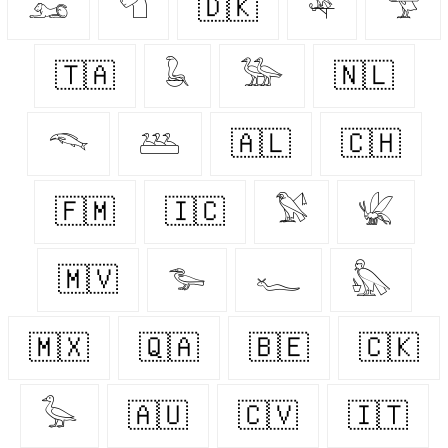
𓃭
𓄇
🇩🇰
𓅆
𓅴
🇹🇦
𓆘
𓅺
🇳🇱
𓆞
𓅹
🇦🇱
🇨🇭
🇫🇲
🇮🇨
𓅄
𓆤
🇲🇻
𓅧
𓆑
𓅽
🇲🇽
🇶🇦
🇧🇪
🇨🇰
𓅭
🇦🇺
🇨🇻
🇮🇹