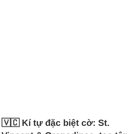
🇻🇨 Kí tự đặc biệt cờ: St.