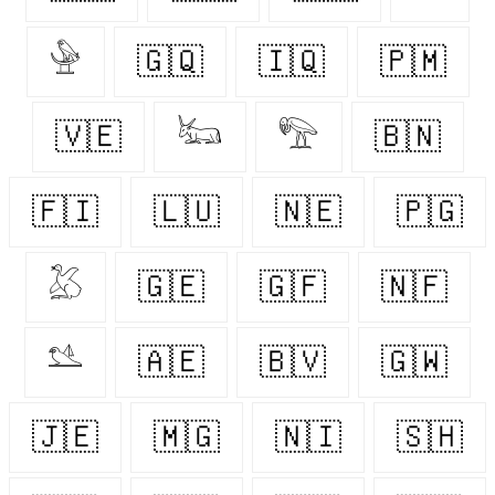
𓅈
🇬🇶
🇮🇶
🇵🇲
🇻🇪
𓃜
𓅟
🇧🇳
🇫🇮
🇱🇺
🇳🇪
🇵🇬
𓅷
🇬🇪
🇬🇫
🇳🇫
𓅎
🇦🇪
🇧🇻
🇬🇼
🇯🇪
🇲🇬
🇳🇮
🇸🇭