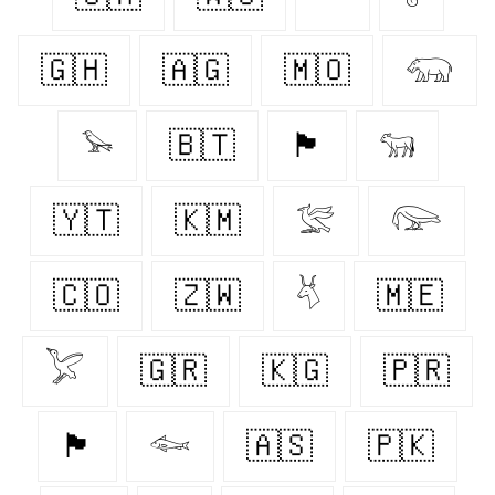
🇬🇭
🇦🇬
🇲🇴
𓃯
𓅩
🇧🇹
🏴󠁧󠁢󠁥󠁮󠁧󠁿
𓃔
🇾🇹
🇰🇲
𓅛
𓅼
🇨🇴
🇿🇼
𓄃
🇲🇪
𓅯
🇬🇷
🇰🇬
🇵🇷
🏴󠁧󠁢󠁳󠁣󠁴󠁿
𓆜
🇦🇸
🇵🇰