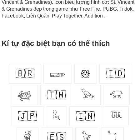
Vincent & Grenadines), icon biểu tượng hình cờ: St. Vincent
& Grenadines đẹp trong game như Free Fire, PUBG, Tiktok,
Facebook, Liên Quân, Play Together, Audition ..
Kí tự đặc biệt bạn có thể thích
🇧🇷
𓆃
🐹
🇮🇩
𓆉
🇹🇼
𓅂
𓃟
🇯🇵
𓆗
🇮🇳
𓆙
𓁈
🇪🇸
𓃠
𓆓