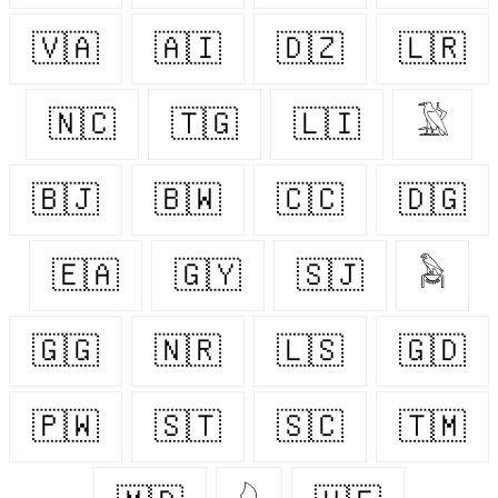
🇻🇦
🇦🇮
🇩🇿
🇱🇷
🇳🇨
🇹🇬
🇱🇮
𓅁
🇧🇯
🇧🇼
🇨🇨
🇩🇬
🇪🇦
🇬🇾
🇸🇯
𓅉
🇬🇬
🇳🇷
🇱🇸
🇬🇩
🇵🇼
🇸🇹
🇸🇨
🇹🇲