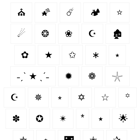
⛪️
🌠
☄️
🏕️
⭐
☄
❂
❀
☪
🏚
✿
★
✩
∗
⭑
˗ˏˋ ★ ˎˊ˗
✹
❁
𓇼
☪️
✵
⭒
✡
☆
꙳
✽
✪
✴
٭
🌟
✯
⋆
🌃
✭
✰