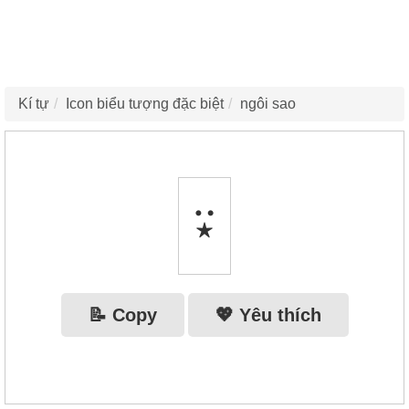
Kí tự
Icon biểu tượng đặc biệt
ngôi sao
⍣
📝 Copy
💖 Yêu thích