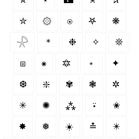
✮
۞
⍟
𖤐
❋
𓇻
＊
❉
✧
❊
⧆
⁕
🔯
﹡
✦
❆
❇️
✾
❃
✲
✳
✺
⁂
⍣
✬
✸
❅
☀️
≛
✴️