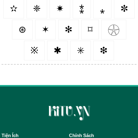
✫
❈
✷
⁑
⁎
✼
⊛
✶
✻
⌑
𓇽
※
✱
✳️
❇
Tiện Ích
Chính Sách