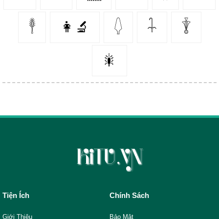
𓇣
👩‍🔬
𓆭
𓇑
𓇊
🎇
Tiện Ích
Chính Sách
Giới Thiệu
Bảo Mật