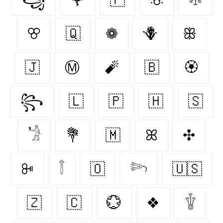
ꕢ
🇶‌
❁
🪻
ꕥ
🇯‌
Ⓜ
🧨
🇧‌
🏵
꧂
🇱‌
🇵‌
🇭‌
🇸‌
𓁋
💐
🇲‌
ꕤ
✣
ꔻ
𓇕
🇴‌
𓆸
🇺🇸
🇿‌
🇨‌
💮
❖
𓇚