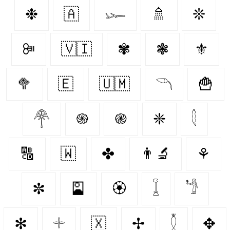
❉
🇦‌
𓆱
🚿
❊
ꔼ
🇻🇮
✾
❃
⚜️
🥦
🇪‌
🇺🇲
𓆹
🍟
𓋇
֍
֎
❈
𓇛
🔠
🇼‌
✤
👨‍🔬
⚘
✼
🎴
🏵️
𓆼
𓁙
✻
𓇬
🇽‌
✢
𓇟
✥