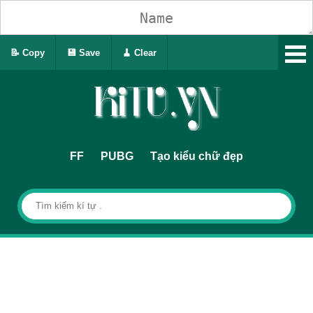
📝 Copy
💾 Save
🧹 Clear
FF
PUBG
Tạo kiểu chữ đẹp