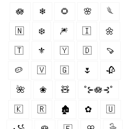
🪷
❄
🌻
🌸
𓆰
🇳‌
❄️
🎆
🇮‌
🌼
🇹‌
⚜
🇾‌
🇩‌
🍠
🥔
🇻‌
🇬‌
🌷
🥀
🌺
❀
🧸
˚⊱🪷⊰˚
🇰‌
🇷‌
🏚
✿
🇺‌
꧁
🌹
🇫‌
ꕣ
𓇗