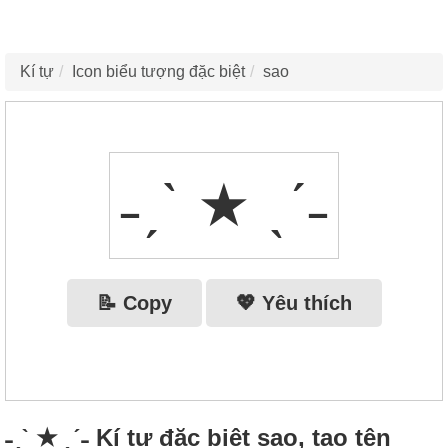
Kí tự
Icon biểu tượng đặc biệt
sao
˗ˏˋ ★ ˎˊ˗
📝 Copy
💖 Yêu thích
˗ˏˋ ★ ˎˊ˗ Kí tự đặc biệt sao, tạo tên