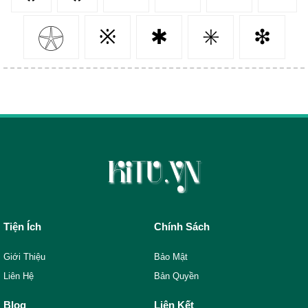
𓇽
※
✱
✳️
❇
Tiện Ích
Chính Sách
Giới Thiệu
Bảo Mật
Liên Hệ
Bản Quyền
Blog
Liên Kết