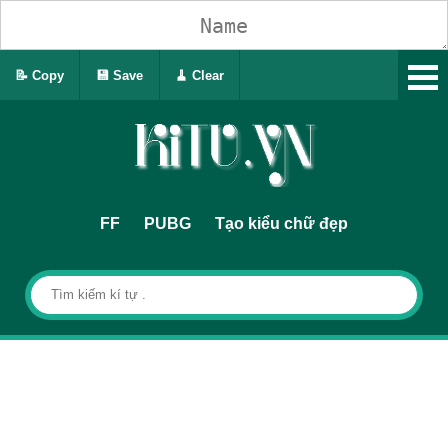
📝 Copy
💾 Save
🧹 Clear
FF
PUBG
Tạo kiểu chữ đẹp