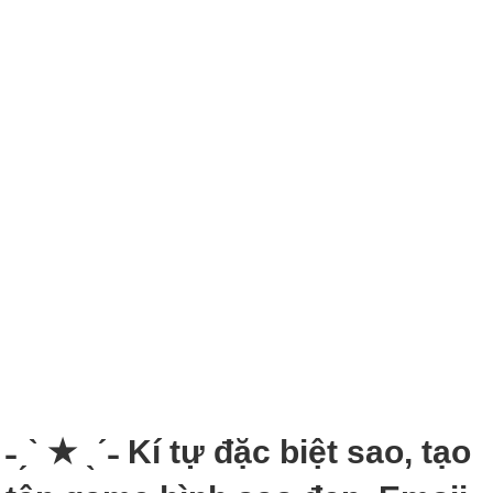
˗ˏˋ ★ ˎˊ˗ Kí tự đặc biệt sao, tạo