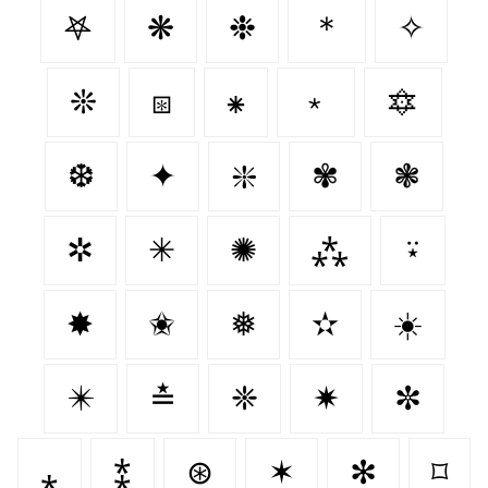
𖤐
❋
❉
＊
✧
❊
⧆
⁕
﹡
🔯
❆
✦
❇️
✾
❃
✲
✳
✺
⁂
⍣
✸
✬
❅
✫
☀️
✴️
≛
❈
✷
✼
⁎
⁑
⊛
✶
✻
⌑