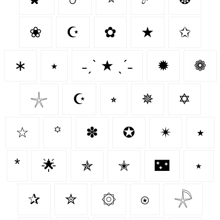
❀
☪
✿
★
✩
∗
⭑
˗ˏˋ ★ ˎˊ˗
✹
❁
𓇼
☪️
⭒
✵
✡
☆
꙳
✽
✪
✴
٭
🌟
✯
✭
🌃
⋆
✰
✮
۞
⍟
𓇻