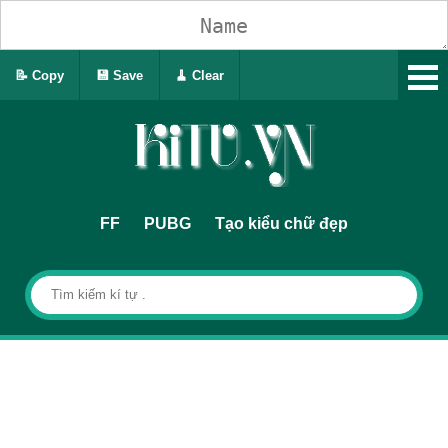
📝 Copy
💾 Save
🧹 Clear
FF
PUBG
Tạo kiểu chữ đẹp