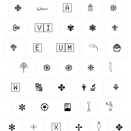
❉
𓆱
🇦‌
🚿
❊
ꔼ
🇻🇮
✾
❃
⚜️
🥦
🇪‌
🇺🇲
𓆹
🍟
𓋇
֍
֎
❈
𓇛
🇼‌
🔠
✤
👨‍🔬
⚘
✼
🏵️
🎴
𓆼
𓁙
✻
𓇬
🇽‌
✢
𓇟
✥