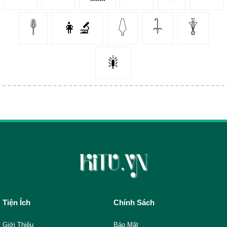
𓇣
👩‍🔬
𓆭
𓇑
𓇊
🎇
Tiện Ích
Chính Sách
Giới Thiệu
Bảo Mật