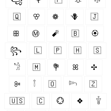
🇶‌
ꕢ
❁
🪻
🇯‌
ꕥ
Ⓜ
🧨
🇧‌
🏵
꧂
🇱‌
🇵‌
🇭‌
🇸‌
𓁋
🇲‌
💐
ꕤ
✣
ꔻ
𓇕
🇴‌
𓆸
🇿‌
🇺🇸
🇨‌
💮
❖
𓇚