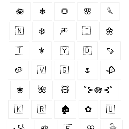
🪷
❄
🌻
🌸
𓆰
🇳‌
❄️
🎆
🇮‌
🌼
🇹‌
⚜
🇾‌
🇩‌
🍠
🥔
🇻‌
🇬‌
🌷
🥀
❀
🌺
🧸
˚⊱🪷⊰˚
🇰‌
🇷‌
🏚
✿
🇺‌
꧁
🌹
🇫‌
ꕣ
𓇗