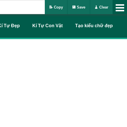
📝 Copy
💾 Save
🧹 Clear
Kí Tự Đẹp
Kí Tự Con Vật
Tạo kiểu chữ đẹp