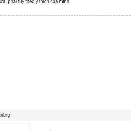
ữa, phải tùy theo ý thích của mình.
 băng