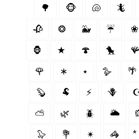
🌳
🐵
🐚
🦎
🥀
❂
🐳
☔
❀
🦍
★
🍄‍
🐤

🌹
∗
⭑
🪿
🌴
🦫
🐏
⚡
🪻
☪
⛅
🌿
🪲
🌥️
🦭
💐
✴
🦓