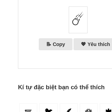
☄️
📝 Copy
💖 Yêu thích
Kí tự đặc biệt bạn có thể thích
🪽
🐦
🪶
🪷
