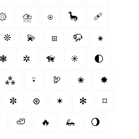
۞
⛈️
⍟
🦕
🩹
❊
💫
⧆
🦬
⁕
❃
✲
🦮
✳
🌓
⁂
⍣
🦃
✬
✸
✼
⊛
✶
✻
⌑

🦥
🔥
🦗
🌖