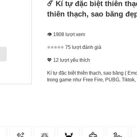
☄️ Kí tự đặc biệt thiên t
thiên thạch, sao băng đẹ
👁 1908 lượt xem
⭐⭐⭐⭐⭐ 75 lượt đánh giá
💖
12
lượt yêu thích
Kí tự đặc biệt thiên thạch, sao băng ( Emo
trong game như Free Fire, PUBG, Tiktok, 

🫧
☃️
🦀
🦅
🦢