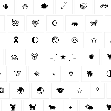
🌵
⛄
🐡
☄
🍃
🐟
🌺
🦌
☪
🦛
🦨

🎗
🌔
🤕
🐽
✩
🦡
🐻
˗ˏˋ ★ ˎˊ˗
✹

️
🦒
✵
⭒
✡
🐕

🙉
🌍
🌏
🐨
☆
꙳
🦞
🐩
🐄
٭
🌤️
