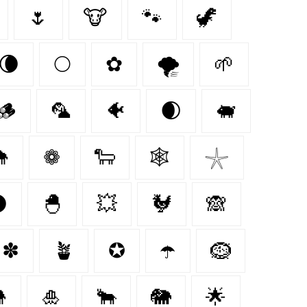
🌷
🐮
🐾
🦖
🌘
🌕
✿
🌪️
🌱
🪵
🦜
🐠
🌒
🐖

❁
🐑
🕸️
𓇼

🐣
💥
🐓
🙈
✽
🪴
✪
☂️
🪹

🎍
🐂
🐘
🌟