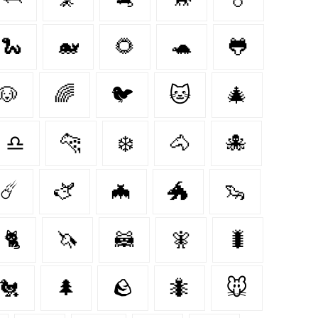
🐍
🐋
🌻
🐢
🐸
🐶
🌈
🐦‍
🐱
🎄
♎
🐆
❄️
🐴
🐙
☄️
🫏
🦇
🐲
🦦
🐈‍
🦄
🦝
🧚‍
🐛
🐔
🌲
🪨
🐜
🐭