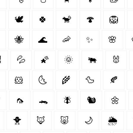
🕊️
🍀
🐒
🍄
🦁
🐝
🌊
🦐
✨
🌸

💦
🌠
🌞
🐃
🐰
🐹
🌜
🌾
🦆
🍂

🦟
🐊
🪰
🐿️
🌼
🐥
🦊
🐷
🌙
🌦️