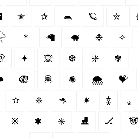

✭
✰
🐀
🪐
✮

＊
🦙
🐗
❉
✧
🦣
✦
🙊
❆
❇️
✾
️
🪺
🦧
✺
🌨️
💝
✫
❈
🦘
✷
⁑
⁎
※
✱
✳️
⛸
🏒
