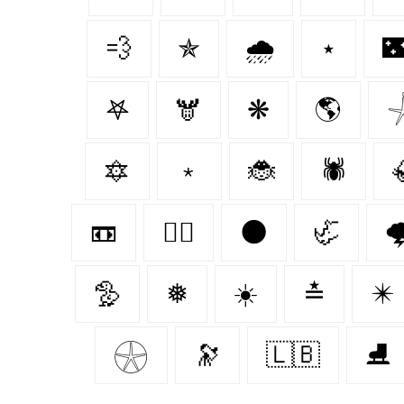
💨
✯
🌧️
⋆

𖤐
🫎
❋
🌎

🔯
﹡
🐞
🕷️
📼
🐕‍🦺
🌑
🦏

🦤
❅
☀️
≛
✴️
𓇽
🔭
🇱🇧
⛸️