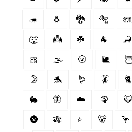
🦔
🐧
🐉
🐅
🪼
🐺
👼
☘️
🐐
🦂
🎀
🌫️
🌝
🐌

🌛
🐬
🪱
🪳
🐈
🐇
🦋
☁️
🦚

🌚
🎋
⭐
🐻‍
🦩