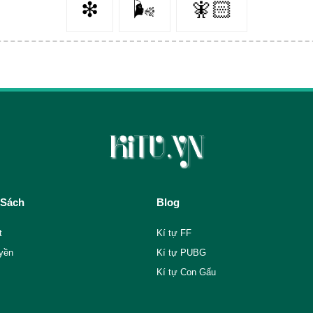
❇
🌬️
🧚🏻
 Sách
Blog
t
Kí tự FF
yền
Kí tự PUBG
Kí tự Con Gấu