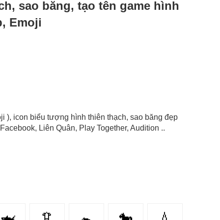
hạch, sao băng, tạo tên game hình
p, Emoji
ji ), icon biểu tượng hình thiên thạch, sao băng đẹp
Facebook, Liên Quân, Play Together, Audition ..
🦈
🦑
🐁
🐎
💧