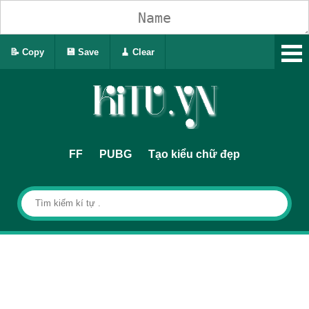
📝 Copy
💾 Save
🧹 Clear
FF
PUBG
Tạo kiểu chữ đẹp