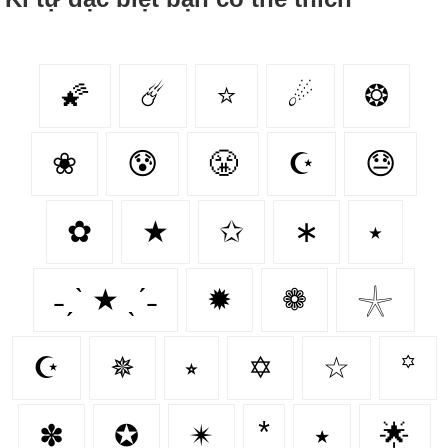
🌠
☄️
⭐
☄
❂
❀
😰
😤
☪
😓
✿
★
✩
∗
⭑
˗ˏˋ ★ ˎˊ˗
✹
❁
𓇼
☪️
✵
⭒
✡
☆
꙳
✽
✪
✴
٭
🌟