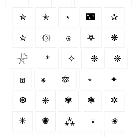
✯
✭
⋆
🌃
✰
✮
۞
⍟
𖤐
❋
𓇻
＊
✧
❉
❊
⧆
⁕
🔯
﹡
✦
❆
❇️
✾
❃
✲
✳
✺
⁂
⍣
✬