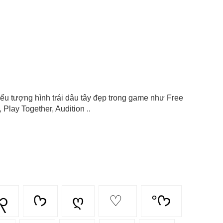
n biểu tượng hình trái dâu tây đẹp trong game như Free
Play Together, Audition ..
၃
ᡣ𐭩
ღ
♡
°ᡣ𐭩