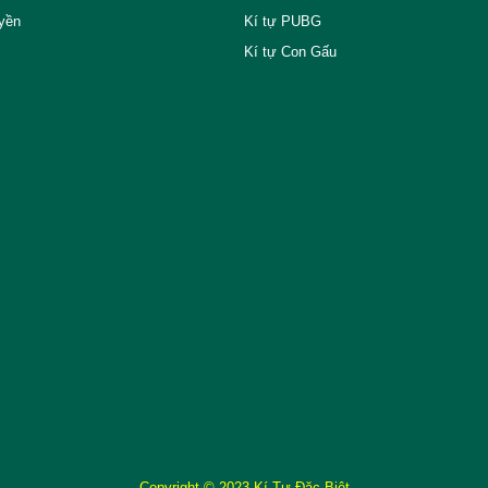
yền
Kí tự PUBG
Kí tự Con Gấu
Copyright © 2023 Kí Tự Đặc Biệt