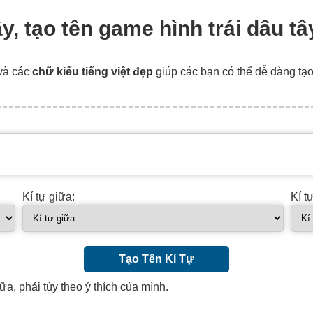
tây, tạo tên game hình trái dâu 
và các
chữ kiểu tiếng việt đẹp
giúp các bạn có thể dễ dàng tạ
Kí tự giữa:
Kí t
Tạo Tên Kí Tự
ữa, phải tùy theo ý thích của mình.