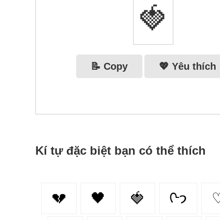
🍓
📝 Copy
💖 Yêu thích
Kí tự đặc biệt bạn có thể thích
💔
🖤
🍓
ᢉ𐭩