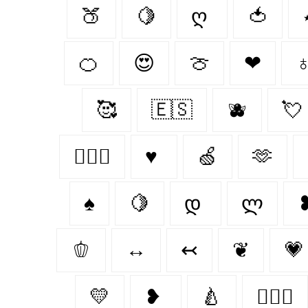
🍑
🍋
ღ
🍅
🍊
😍
🍈
❤
🥰
🇪🇸
🫐
💘
👩‍❤️‍👨
♥
🍏
🫶
♠️
🍋‍
დ
ლ
🫑
↔
↢
❦
💗
💛
❥
🍐
👨‍❤️‍👨