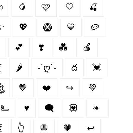
ෆ
🥭
🩷
🤍
🍒

💖
🥝
💙
🥔
💕
❣️
💑
🍎
♥
🌶
-`ღ´-
ద
💓
ঔৣ
🤎
❤️‍
↪
💚
🫷
♥️
🗨
💟
❧
️
👆
🧅
🧡
↩