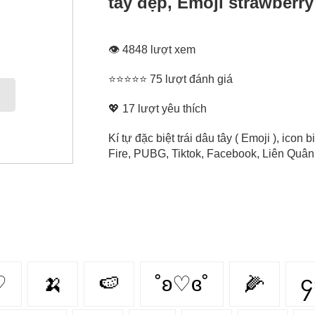
tây đẹp, Emoji strawberry
👁 4848 lượt xem
⭐⭐⭐⭐⭐ 75 lượt đánh giá
💖
17
lượt yêu thích
Kí tự đặc biệt trái dâu tây ( Emoji ), ico
Fire, PUBG, Tiktok, Facebook, Liên Quân, 
♡
🍌
🍉
˚ʚ♡ɞ˚
🌽
၄