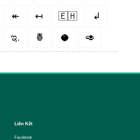
↞
↤
🇪🇭
↲
ಇ.
🍍
🥥
🥑
Liên Kết
Facebook