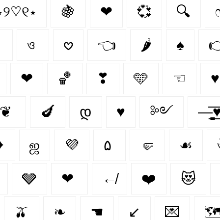
⋆୨♡୧⋆
🍇
❤︎
💞
🔍
♁
ও
𖹭
👈
🌶️
♠

❤︎‬
🏀
❣
🩵
☜
♥
❦
🍆
დ
♥︎
༻
—̳͟͞͞
❥
ஜ
💜
۵
🤛
☙
🩶
❤
↚
❤️
😻
🫒
❧
☚
↙
💌
🗺