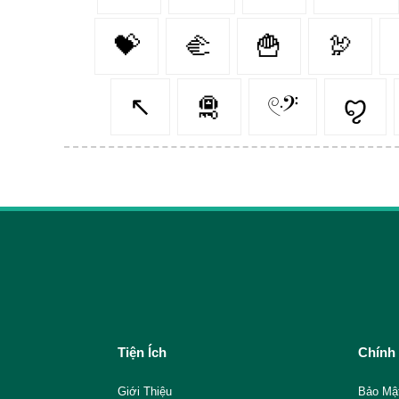
💝
🫲
🍟
🦃
↖
🛅
𓏲ּ𝄢
ꨄ︎
Tiện Ích
Chính
Giới Thiệu
Bảo Mậ