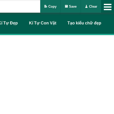
📝 Copy
💾 Save
🧹 Clear
Kí Tự Đẹp
Kí Tự Con Vật
Tạo kiểu chữ đẹp