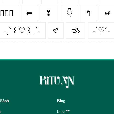
👩‍❤️‍👩
⬅
❣
👇
↰
↫
˗ˏˋ ꒰ ♡ ꒱ ˎˊ˗
𑣲
𐚁
-`♡´-
 Sách
Blog
t
Kí tự FF