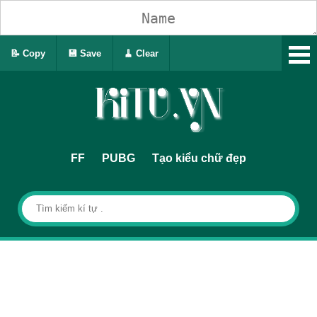
📝 Copy
💾 Save
🧹 Clear
FF
PUBG
Tạo kiểu chữ đẹp