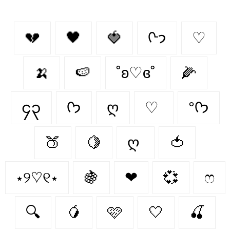
💔
🖤
🍓
ᢉ𐭩
♡
🍌
🍉
˚ʚ♡ɞ˚
🌽
၄၃
ᡣ𐭩
ღ
♡
°ᡣ𐭩
🍑
🍋
ღ
🍅
⋆୨♡୧⋆
🍇
❤︎
💞
ෆ
🔍
🥭
🩷
🤍
🍒