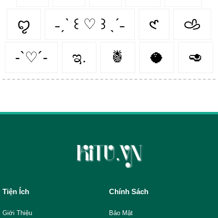
ꨄ︎
˗ˏˋ ꒰ ♡ ꒱ ˎˊ˗
𑣲
𐚁
-`♡´-
ಇ.
🍍
🥥
🥑
Tiện Ích
Chính Sách
Giới Thiệu
Bảo Mật