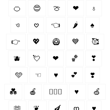
🍊
😍
🍈
❤
♁
ও
𖹭
👈
🌶️
♠
👉
💖
🥝
💙
🥰
🫐
💘
❤︎‬
🏀
❣
🩵
☜
♥
💕
❣️
💑
🍎
👩‍❤️‍👨
♥
🍏
🫶
❦
🍆
დ
♥︎