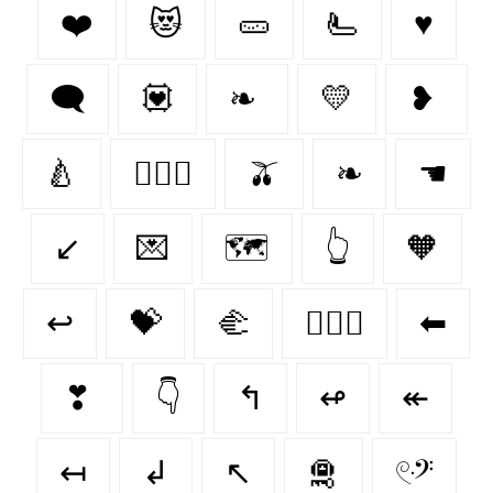
❤️
😻
🥒
🫷
♥️
🗨
💟
❧
💛
❥
🍐
👨‍❤️‍👨
🫒
❧
☚
↙
💌
🗺️
👆
🧡
↩
💝
🫲
👩‍❤️‍👩
⬅
❣
👇
↰
↫
↞
↤
↲
↖
🛅
𓏲ּ𝄢