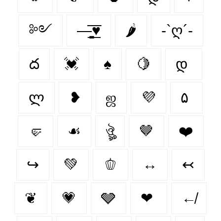
༻
—̳͟͞͞♥
🌶
-`ღ´-
ద
💓
♠️
🍋‍
დ
ლ
❥
ஜ
💜
۵
🤛
☙
ঔৣ
🤎
❤️‍
↪
💚
🫑
↔
↢
❦
💗
🩶
❤
↚