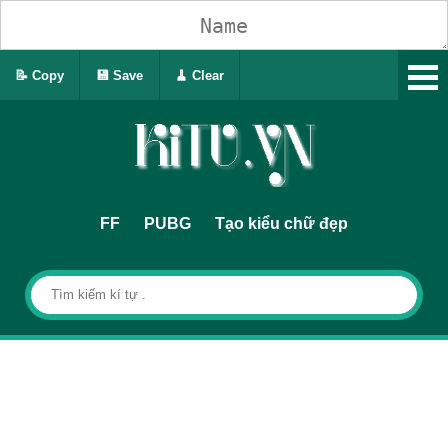
📝 Copy
💾 Save
🧹 Clear
FF
PUBG
Tạo kiểu chữ đẹp