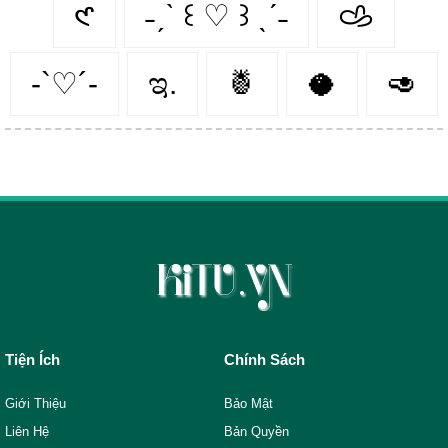
𑣲
˗ˏˋ ꒰ ♡ ꒱ ˎˊ˗
𐚁
-`♡´-
ಇ.
🍍
🥥
🥑
Tiện Ích
Chính Sách
Giới Thiệu
Bảo Mật
Liên Hệ
Bản Quyền