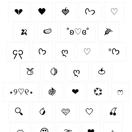
💔
🖤
🍓
ᢉ𐭩
♡
🍌
🍉
˚ʚ♡ɞ˚
🌽
၄၃
ᡣ𐭩
ღ
♡
°ᡣ𐭩
🍑
🍋
ღ
🍅
⋆୨♡୧⋆
🍇
❤︎
💞
ෆ
🔍
🥭
🩷
🤍
🍒
🍊
😍
🍈
❤
♁