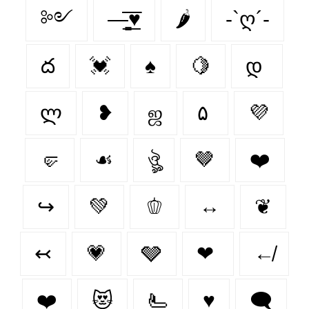
༻
—̳͟͞͞♥
🌶
-`ღ´-
ద
💓
♠️
🍋‍
დ
ლ
❥
ஜ
۵
💜
🤛
☙
ঔৣ
🤎
❤️‍
↪
💚
🫑
↔
❦
↢
💗
🩶
❤
↚
❤️
😻
🫷
♥️
🗨