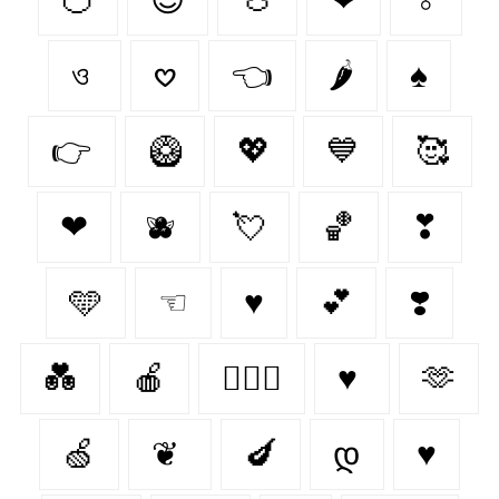
ও
𖹭
👈
🌶️
♠
👉
🥝
💖
💙
🥰
❤︎‬
🫐
💘
🏀
❣
🩵
☜
♥
💕
❣️
💑
🍎
👩‍❤️‍👨
♥
🫶
🍏
❦
🍆
დ
♥︎