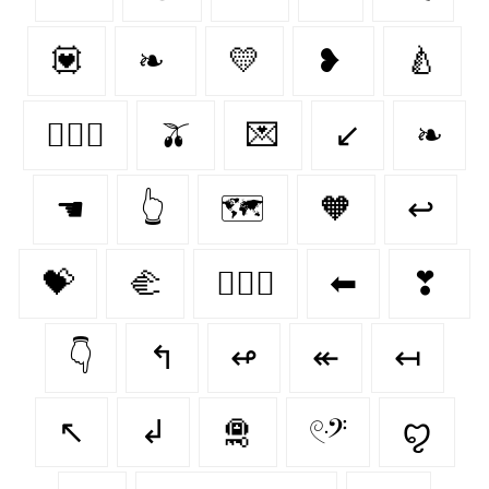
💟
❧
💛
❥
🍐
👨‍❤️‍👨
🫒
💌
↙
❧
☚
👆
🗺️
🧡
↩
💝
🫲
👩‍❤️‍👩
⬅
❣
👇
↰
↫
↞
↤
↖
↲
🛅
𓏲ּ𝄢
ꨄ︎