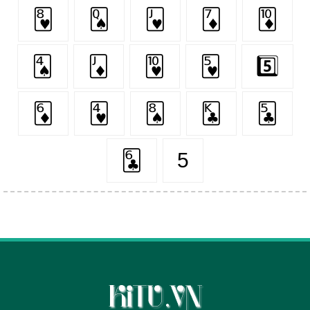
🂸
🂭
🂻
🃇
🃊
🂤
🃋
🂺
🂵
5️⃣
🃆
🂴
🂨
🃞
🃕
🃖
5