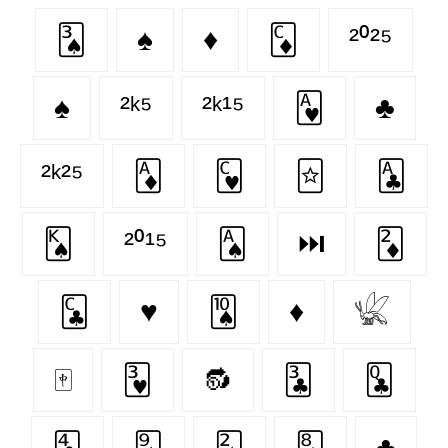
🂣
♠
♦️
🃌
²⁰²⁵
♠️
²ᵏ⁵
²ᵏ¹⁵
🂱
♣
²ᵏ²⁵
🃁
🂼
🃟
🃑
🂮
²⁰¹⁵
🂡
⏭
🃂
🃜
♥️
🂪
♦
𓆤
🀄
🂳
🔂
🃓
🃝
🃔
🂩
🂢
🃈
♣️