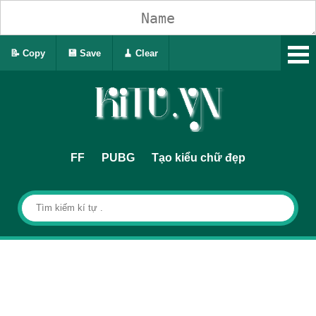
📝 Copy
💾 Save
🧹 Clear
FF
PUBG
Tạo kiểu chữ đẹp