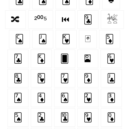
🔀
²⁰⁰⁵
⏮
🃙
𓆥
🂬
🂫
🂾
🃏
🃅
🃗
🃎
🂠
🎴
🂶
🃘
🂽
🂷
🃉
🃛
🂧
🃄
🂦
🂲
🃃
🂥
🃒
🃚
🂹
🃍