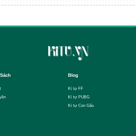
 Sách
Blog
t
Kí tự FF
yền
Kí tự PUBG
Kí tự Con Gấu