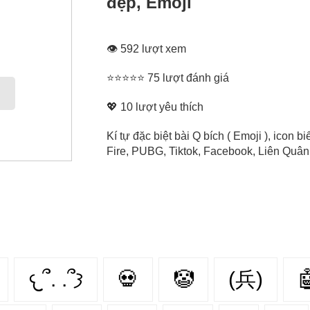
đẹp, Emoji
👁 592 lượt xem
⭐⭐⭐⭐⭐ 75 lượt đánh giá
💖
10
lượt yêu thích
Kí tự đặc biệt bài Q bích ( Emoji ), icon
Fire, PUBG, Tiktok, Facebook, Liên Quân, 
𐔌՞. .՞𐦯
💀
🤡
(兵)
