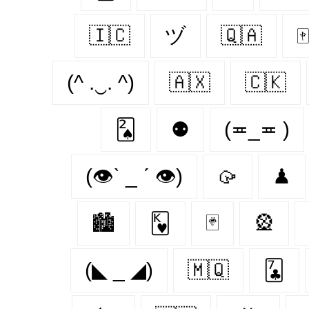
🇮🇨
ヅ
🇶🇦
🀄
(^ .‿. ^)
🇦🇽
🇨🇰
🂢
⚉
(≖_≖ )
(👁ˋ _ ˊ 👁)
🥠
♟
🏙
🂾
🃏
🎡
(◣ _ ◢)
🇲🇶
🃗