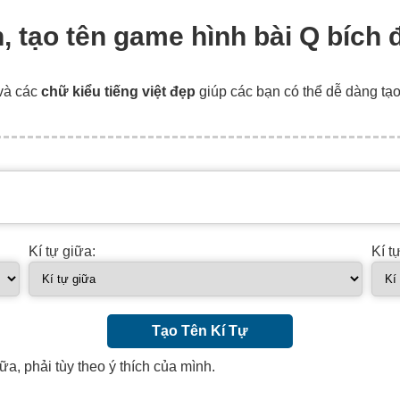
ch, tạo tên game hình bài Q bích 
và các
chữ kiểu tiếng việt đẹp
giúp các bạn có thể dễ dàng tạ
Kí tự giữa:
Kí t
Tạo Tên Kí Tự
ữa, phải tùy theo ý thích của mình.