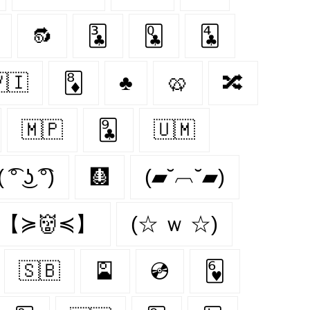
🔂
🃓
🃝
🃔
🇮
🃈
♣️
🥨
🔀
🇲🇵
🃙
🇺🇲
( ͡° ͜ʖ ͡°)
🩻
(▰˘︹˘▰)
【≽👹≼】
(☆ ｗ ☆)
🇸🇧
🎴
💿
🂶