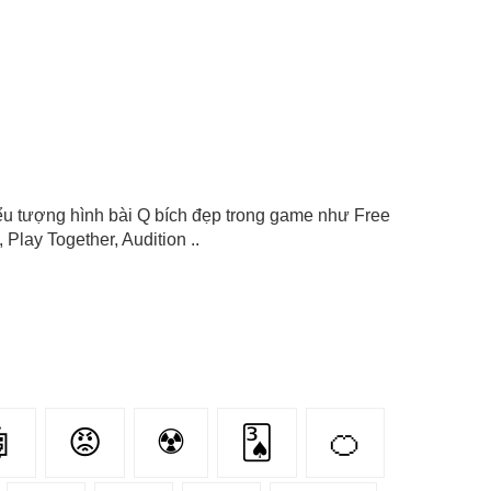
 biểu tượng hình bài Q bích đẹp trong game như Free
Play Together, Audition ..

😡
☢️
🂣
🍊