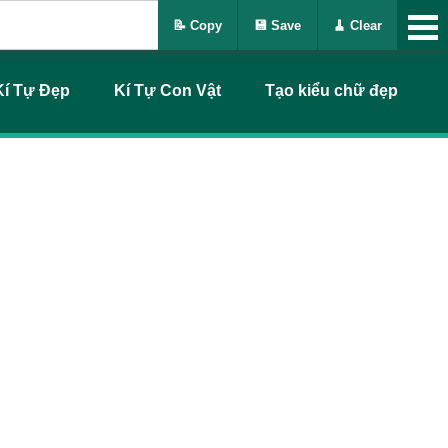
📝 Copy
💾 Save
🧹 Clear
Kí Tự Đẹp
Kí Tự Con Vật
Tạo kiểu chữ đẹp