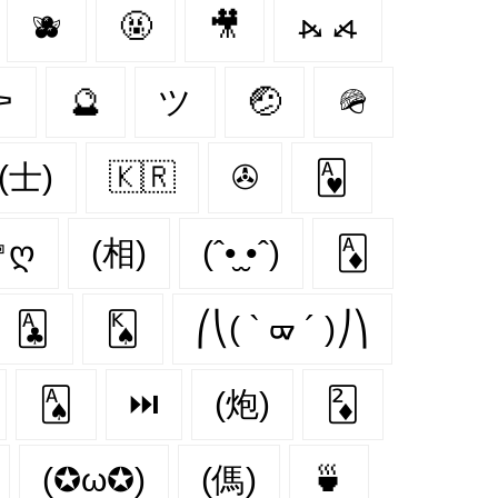
🫐
🤬
🎥
⦮ ⦯
⚰
🔮
ツ
🤕
🪖
(士)
🇰🇷
✇
🂱
✟ღ
(相)
(ˆ•̮ ̮•ˆ)
🃁
🃑
🂮
⎛⎝( ` ᢍ ´ )⎠⎞
🂡
⏭
(炮)
🃂
(✪ω✪)
(傌)
🍵