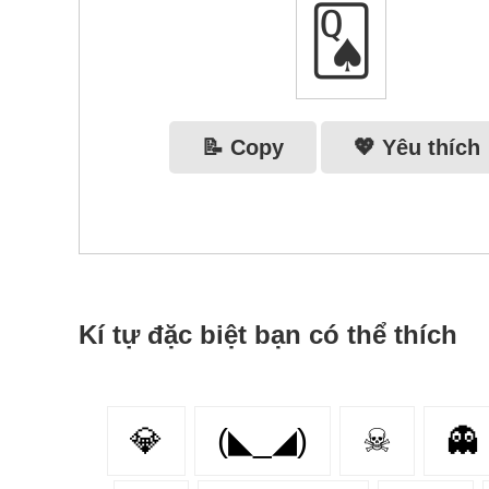
🂭
📝 Copy
💖 Yêu thích
Kí tự đặc biệt bạn có thể thích
💎
(◣_◢)
☠
👻