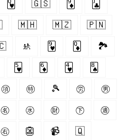
🂽
🇬🇸
🃉
🃛

🇲🇭
🇲🇿
🇵🇳
🇨
🚸
🂹
🃍
🏞
🂵
🃆
🂴
🂨
㊠
㊕
🎾
㊘
㊚
㊔
㊌
㊖
㊦
㊜
㊨
👺
📹
🇶