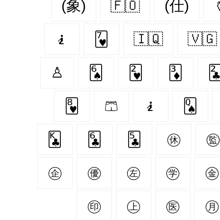
(象)
🇫🇴
(仕)
🧎
🂷
🇮🇶
🇻🇬
♙
🂦
🂲
🃃

🂸
🩳
🧎‍️
🂭
🃞
🃖
🃕
㊡
㊭
㊝
㊧
㊫
㊎
㊞
㊤
㊩
㊊