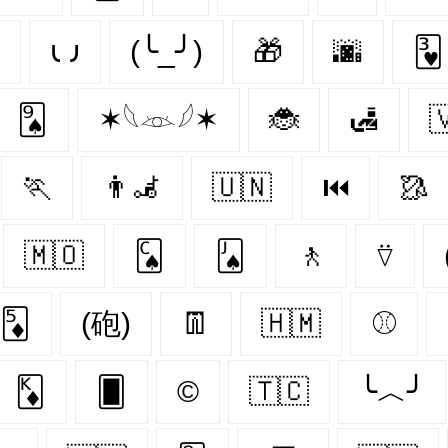
𐑧 𐑨
(╰_╯)
🎁
🌆
🂳
🂩
✶𓆩𓁺𓆪✶
🐞
🛃

🏃‍
👨‍🦼‍️
🇺🇳
⏮
🥻
🇲🇴
🂬
🂫
🚶‍
⍢
🃅
(砲)
👖
🇭🇲
⚾️
🃎
🂠
©
🇹🇨
╰︿╯