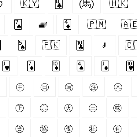
🏺
🇰🇾
🃘
(馬)
🇭🇰
🂧
🧇
🃄
🇵🇲
🇦

🂥
🇫🇰
🃚
🧎‍
🇨
🂻
🃇
🃊
🂤
🃋
🂺
㊬
㊥
㊐
㊢
㊟
㊍
㊣
㊪
㊋
㊏
㊑
㊮
㊯
㊰
㊓
㊒