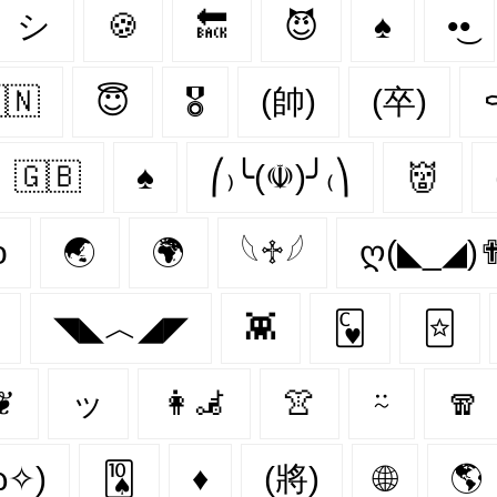
シ
🍪
🔙
😈
♠
•͜•
🇳
😇
🎖
(帥)
(卒)
🇬🇧
♠️
⎛₎╰(☫)╯₍⎞
👹
o
🌏
🌍
𓆩♱𓆪
ღ(◣_◢)
◥◣︿◢◤
👾
🂼
🃟
❦
ッ
👩‍🦼‍
👚
⍨
🧣
ω✧)
🂪
♦
(將)
🌐
🌎