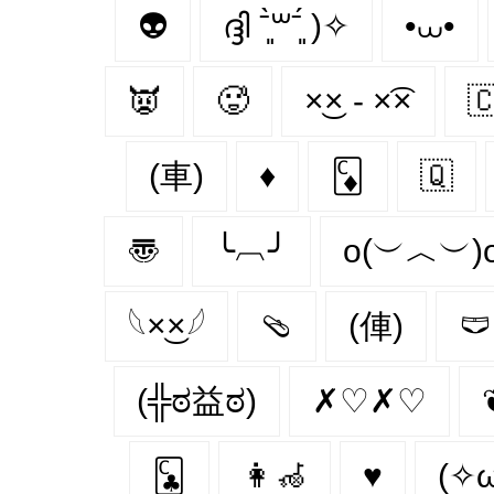
👽
ദ്ദി ˉ͈̀꒳ˉ͈́ )✧
•⩊•
👿
🥵
×͜× - ×͡×

(車)
♦️
🃌
🇶‌
〠
╰︹╯
o(︶︿︶)
𓆩×͜×𓆪
🩴
(俥)
🩲
(╬ಠ益ಠ)
✗♡✗♡
🃜
👩‍🦽‍
♥️
(✧