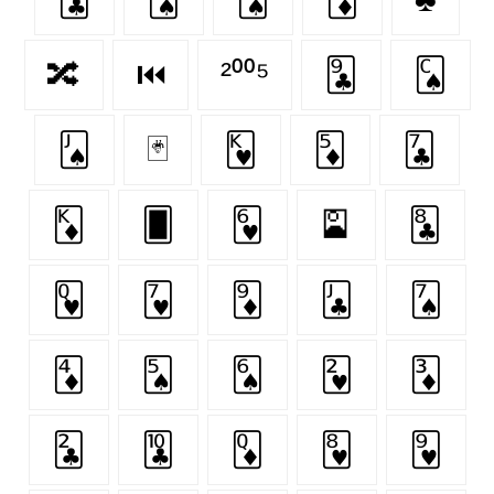
🔀
⏮
²⁰⁰⁵
🃙
🂬
🂫
🃏
🂾
🃅
🃗
🃎
🂠
🂶
🎴
🃘
🂽
🂷
🃉
🃛
🂧
🃄
🂥
🂦
🂲
🃃
🃒
🃚
🃍
🂸
🂹