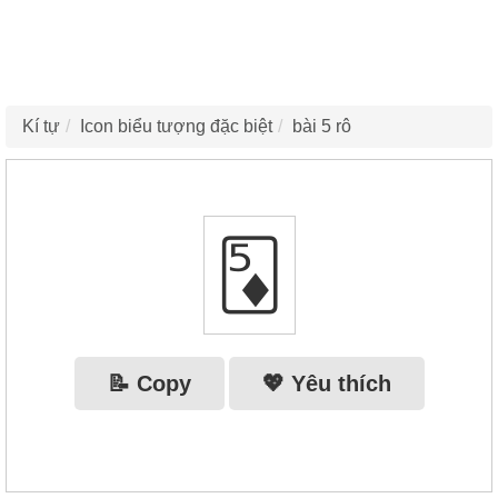
Kí tự
Icon biểu tượng đặc biệt
bài 5 rô
🃅
📝 Copy
💖 Yêu thích