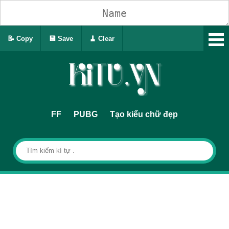
📝 Copy
💾 Save
🧹 Clear
FF
PUBG
Tạo kiểu chữ đẹp