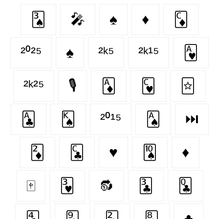
🂣
🎤
♠
♦️
🃌
²⁰²⁵
♠️
²ᵏ⁵
²ᵏ¹⁵
🂱
²ᵏ²⁵
🎙
🃁
🂼
🃟
🃑
🂮
²⁰¹⁵
🂡
⏭
🃂
🃜
♥️
🂪
♦
🀄
🂳
🔂
🃓
🃝
🃔
🂩
🂢
🃈
♣️