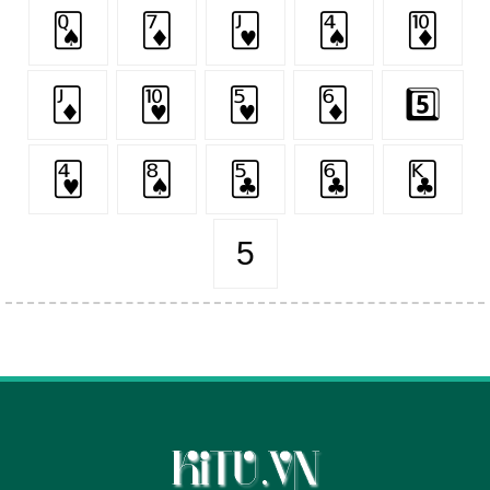
🂭
🃇
🂻
🂤
🃊
🃋
🂺
🂵
🃆
5️⃣
🂴
🂨
🃕
🃖
🃞
5