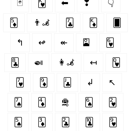
🃏
🂾
⬅
❣
👇
🃅
👨‍🦼
🃗
🃎
🂠
↰
↫
↞
🎴
🂶
🃘
🍛
👩‍🦼
↤
🂽
🂷
🃉
🃛
↲
↖
🂧
🃄
🛅
🂦
🂲
🂥
🃃
🃒
🃚
🂹