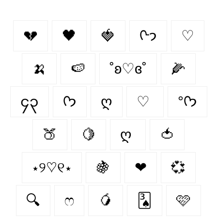
💔
🖤
🍓
ᢉ𐭩
♡
🍌
🍉
˚ʚ♡ɞ˚
🌽
၄၃
ᡣ𐭩
ღ
♡
°ᡣ𐭩
🍑
🍋
ღ
🍅
⋆୨♡୧⋆
🍇
❤︎
💞
🔍
ෆ
🥭
🂣
🩷