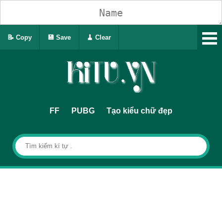
📝 Copy
💾 Save
🧹 Clear
FF
PUBG
Tạo kiểu chữ đẹp