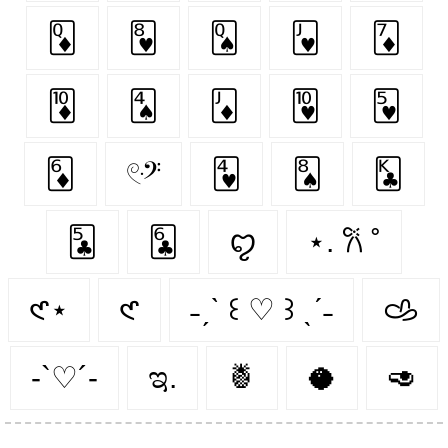
🃍
🂸
🂭
🂻
🃇
🃊
🂤
🃋
🂺
🂵
🃆
𓏲ּ𝄢
🂴
🂨
🃞
🃕
🃖
ꨄ︎
⋆. 𐙚 ˚
𑣲⋆
𑣲
˗ˏˋ ꒰ ♡ ꒱ ˎˊ˗
𐚁
-`♡´-
ಇ.
🍍
🥥
🥑