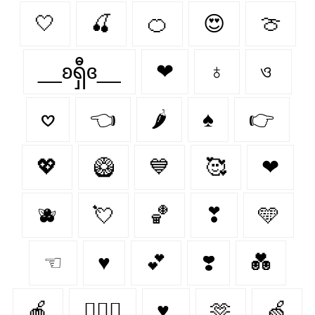
🤍
🍒
🍊
😍
🍈
__ʚရှီɞ__
❤
♁
ও
𖹭
👈
🌶️
♠
👉
💖
🥝
💙
🥰
❤︎‬
🫐
💘
🏀
❣
🩵
☜
♥
💕
❣️
💑
🍎
👩‍❤️‍👨
♥
🫶
🍏