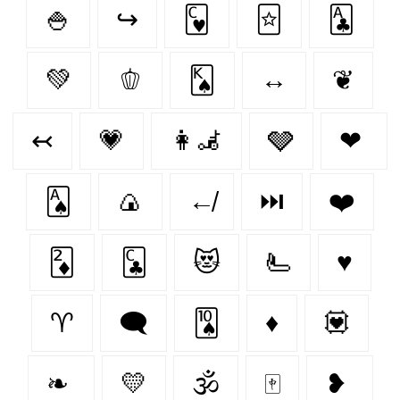
🍚
↪
🂼
🃟
🃑
💚
🫑
🂮
↔
❦
↢
💗
👩‍🦼‍
🩶
❤
🂡
🍙
↚
⏭
❤️
🃂
🃜
😻
🫷
♥️
♈︎
🗨
🂪
♦
💟
❧
💛
🕉
🀄
❥