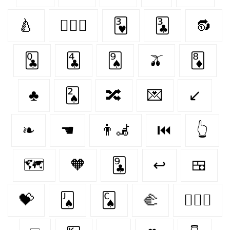
🍐
👨‍❤️‍👨
🂳
🃓
🔂
🃝
🃔
🂩
🫒
🃈
♣️
🂢
🔀
💌
↙
❧
☚
👨‍🦼‍️
⏮
👆
🗺️
🧡
🃙
↩
🍱
💝
🂫
🂬
🫲
👩‍❤️‍👩