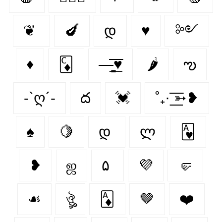
❦
🍆
დ
♥︎
༻
♦️
🃌
—̳͟͞͞♥
🌶
ఌ︎
-`ღ´-
ద
💓
˚₊· ͟͟͞͞➳❥
♠️
🍋‍
დ
ლ
🂱
❥
ஜ
۵
💜
🤛
☙
ঔৣ
🃁
🤎
❤️‍