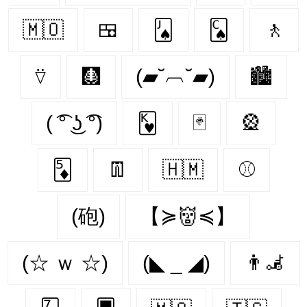
🇲🇴
🍱
🂫
🂬
🚶‍
⍢
🩻
(▰˘︹˘▰)
🏙
( ͡° ͜ʖ ͡°)
🂾
🃏
🎡
🃅
👖
🇭🇲
⚾️
(砲)
【≽👹≼】
(☆ ｗ ☆)
(◣ _ ◢)
👨‍🦼