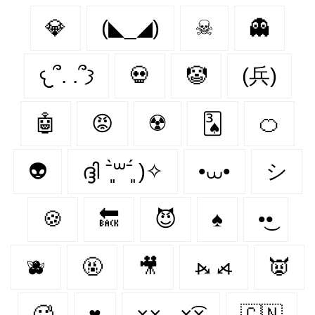
💎
(◣_◢)
☠
👻
𐔌՞. .՞𐦯
💀
🤡
(兵)
🤖
😡
☢️
🂣
🍊
👽
ദ്ദി ˉ͈̀꒳ˉ͈́ )✧
•⩊•
シ
🍪
🔙
😈
♠
•͜•
🫐
🤬
🎥
⦮ ⦯
👿
🥵
♥
×͜× - ×͡×
🇨🇳