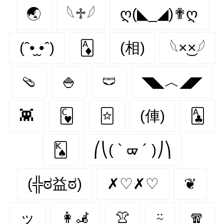
🌏
𓆩♱𓆪
ღ(◣_◢)✟ღ
(ˆ•̮ ̮•ˆ)
🃁
(相)
𓆩×͜×𓆪
🩴
🍚
🩲
◥◣︿◢◤
👾
🂼
🃟
(俥)
🃑
🂮
⎛⎝( ` ᢍ ´ )⎠⎞
(╬ಠ益ಠ)
✗♡✗♡
❦
ッ
👩‍🦼‍
👚
⍨
🧣