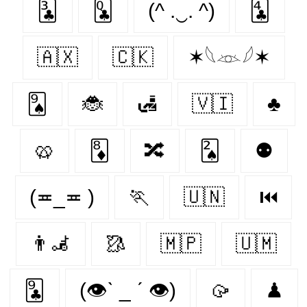
🃓
🃝
(^ .‿. ^)
🃔
🇦🇽
🇨🇰
✶𓆩𓁺𓆪✶
🂩
🐞
🛃
🇻🇮
♣️
🥨
🃈
🔀
🂢
⚉
(≖_≖ )
🏃‍
🇺🇳
⏮
👨‍🦼‍️
🥻
🇲🇵
🇺🇲
🃙
(👁ˋ _ ˊ 👁)
🥠
♟