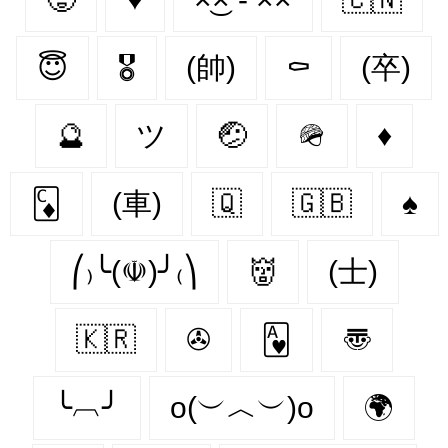
😇
🎖
(帥)
⚰
(卒)
🔮
ツ
🤕
🪖
♦️
🃌
(車)
🇶‌
🇬🇧
♠️
⎛₎╰(☫)╯₍⎞
👹
(士)
🇰🇷
✇
🂱
〠
╰︹╯
o(︶︿︶)o
🌍