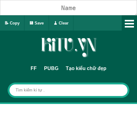
📝 Copy
💾 Save
🧹 Clear
FF
PUBG
Tạo kiểu chữ đẹp