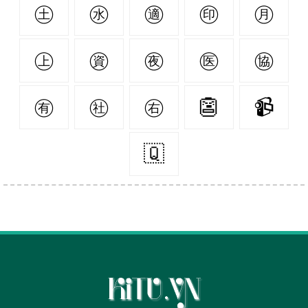
㊏
㊌
㊜
㊞
㊊
㊤
㊮
㊰
㊩
㊯
㊒
㊓
㊨
👺
📹
🇶