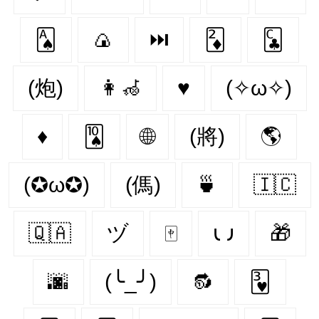
🂡
🍙
⏭
🃂
🃜
(炮)
👩‍🦽‍
♥️
(✧ω✧)
♦
🂪
🌐
(將)
🌎
(✪ω✪)
(傌)
🍵
🇮🇨
🇶🇦
ヅ
🀄
𐑧 𐑨
🎁
🌆
(╰_╯)
🔂
🂳