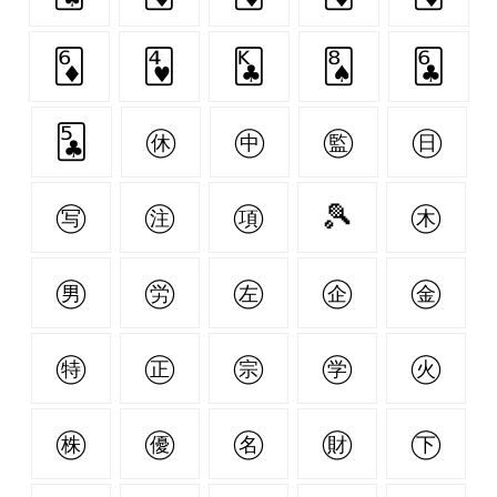
🃆
🂴
🃞
🂨
🃖
🃕
㊡
㊥
㊬
㊐
㊢
㊟
㊠
🎾
㊍
㊚
㊘
㊧
㊭
㊎
㊕
㊣
㊪
㊫
㊋
㊑
㊝
㊔
㊖
㊦