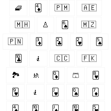
🧇
🃄
🇵🇲
🇦🇪
🇲🇭
♙
🂦
🇲🇿
🇵🇳
🃃
🃒
🂲
🂥
🃚
🧎‍
🇨🇨
🇫🇰
🏞
🚸
🃍
🩳
🂸
🂹
🧎‍️
🂻
🂭
🃇
🂤
🃊
🃋
🂺
🂵