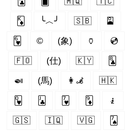
🃗
🂠
🇲🇶
🇹🇨
🃎
╰︿╯
🇸🇧
🎴
🂶
©
(象)
🏺
💿
🇫🇴
(仕)
🇰🇾
🃘
🍛
(馬)
👩‍🦼
🇭🇰
🂽
🃛
🂷
🃉
🧎
🇬🇸
🇮🇶
🇻🇬
🂧