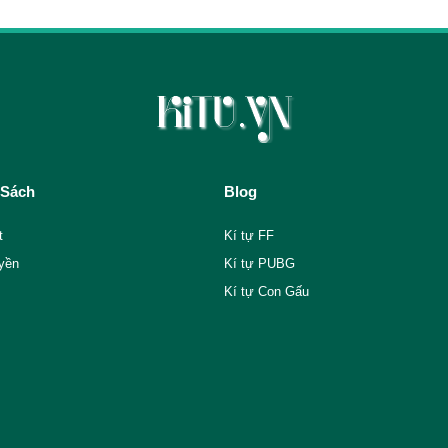
 Sách
Blog
t
Kí tự FF
yền
Kí tự PUBG
Kí tự Con Gấu