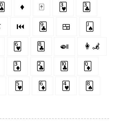
🂪
♦
🀄
🂳
🃓
️
⏮
🃙
🍱
🂫
🂶
🃘
🍛
👩‍🦼
🃃
🃒
🃚
🃍
🂵
🃆
🂴
🂨