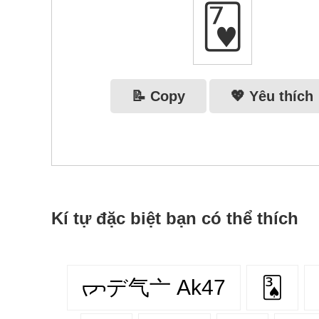
🂷
📝 Copy
💖 Yêu thích
Kí tự đặc biệt bạn có thể thích
ᡕᠵデ气亠 Ak47
🂣