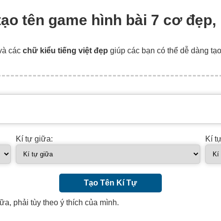
 tạo tên game hình bài 7 cơ đẹp,
và các
chữ kiểu tiếng việt đẹp
giúp các bạn có thể dễ dàng tạ
Kí tự giữa:
Kí t
Tạo Tên Kí Tự
ữa, phải tùy theo ý thích của mình.