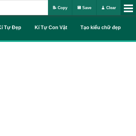
📝 Copy
💾 Save
🧹 Clear
Kí Tự Đẹp
Kí Tự Con Vật
Tạo kiểu chữ đẹp