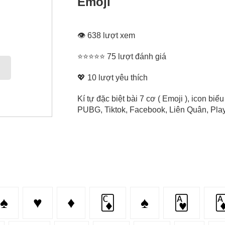
Emoji
👁 638 lượt xem
⭐⭐⭐⭐⭐ 75 lượt đánh giá
💖
10
lượt yêu thích
Kí tự đặc biệt bài 7 cơ ( Emoji ), icon bi
PUBG, Tiktok, Facebook, Liên Quân, Play 
♠
♥
♦️
🃌
♠️
🂱
