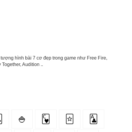
ểu tượng hình bài 7 cơ đẹp trong game như Free Fire,
Together, Audition ..

🍚
🂼
🃟
🃑