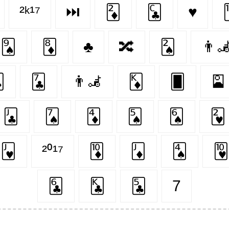
²ᵏ¹⁷
⏭
🃂
🃜
♥️
🂩
🃈
♣️
🔀
🂢
👨‍🦼‍

🃗
👨‍🦼
🃎
🂠
🎴
🃛
🂧
🃄
🂥
🂦
🂲
🂻
²⁰¹⁷
🃊
🃋
🂤
🂺
🃖
🃞
🃕
7