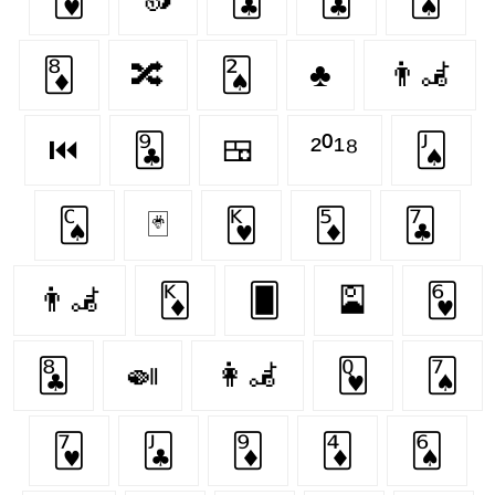
🃈
🔀
🂢
♣️
👨‍🦼‍️
⏮
🃙
🍱
²⁰¹⁸
🂫
🂬
🃏
🂾
🃅
🃗
👨‍🦼
🃎
🂠
🎴
🂶
🃘
🍛
👩‍🦼
🂽
🂧
🂷
🃛
🃉
🃄
🂦