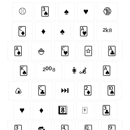
⚾️
🂣
♠
♥
🔞
🃌
♦️
♠️
🂱
²ᵏ⁸
🃁
🍚
🂼
🃟
🃑
🂮
²⁰⁰⁸
👩‍🦼‍
🂡
🍙
🃜
⏭
🃂
🂪
♥️
♦
8️⃣
🀄
🃓
🂳
🔂
🃔
🃝
🂩