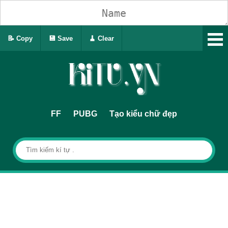
📝 Copy
💾 Save
🧹 Clear
FF
PUBG
Tạo kiểu chữ đẹp