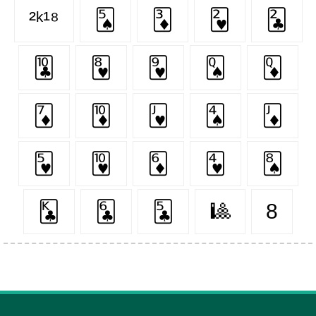
²ᵏ¹⁸
🂥
🃃
🂲
🃒
🃚
🂸
🂹
🂭
🃍
🃇
🃊
🂻
🂤
🃋
🂵
🂺
🃆
🂴
🂨
🃞
🃖
🃕
🎱
8