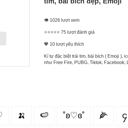
tim, bài bích đẹp, Emoji
👁 1026 lượt xem
⭐⭐⭐⭐⭐ 75 lượt đánh giá
💖
10
lượt yêu thích
Kí tự đặc biệt trái tim, bài bích ( Emoji ),
như Free Fire, PUBG, Tiktok, Facebook, L
♡
🍌
🍉
˚ʚ♡ɞ˚
🌽
၄