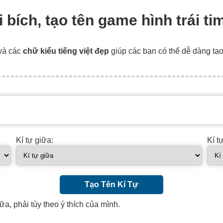
bài bích, tạo tên game hình trái t
và các
chữ kiểu tiếng việt đẹp
giúp các bạn có thể dễ dàng tạ
Kí tự giữa:
Kí t
Tạo Tên Kí Tự
ữa, phải tùy theo ý thích của mình.