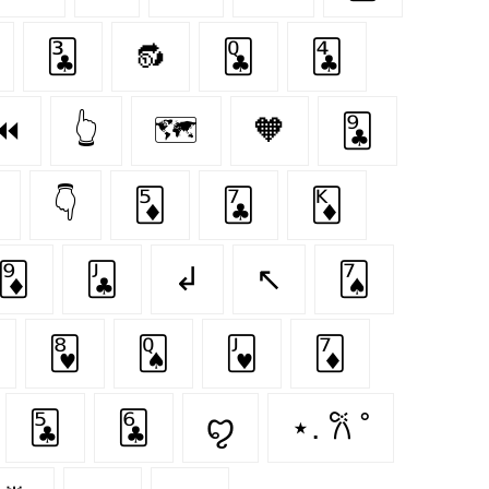
🃓
🔂
🃝
🃔
⏮
👆
🗺️
🧡
🃙
👇
🃅
🃗
🃎
🃉
🃛
↲
↖
🂧
🂸
🂭
🂻
🃇
🃕
🃖
ꨄ︎
⋆. 𐙚 ˚