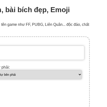
im, bài bích đẹp, Emoji
o tên game như FF, PUBG, Liên Quân... độc đáo, chất
ự phải: