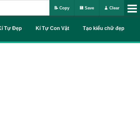
📝 Copy
💾 Save
🧹 Clear
Kí Tự Đẹp
Kí Tự Con Vật
Tạo kiểu chữ đẹp