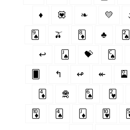
♦
💟
❧
💛
🂩
🫒
🃈
♣️

↩
🂫
💝
🂬
🂠
↰
↫
↞
🎴
🃄
🛅
🂦
🂲
🃊
🂤
🃋
🂺
