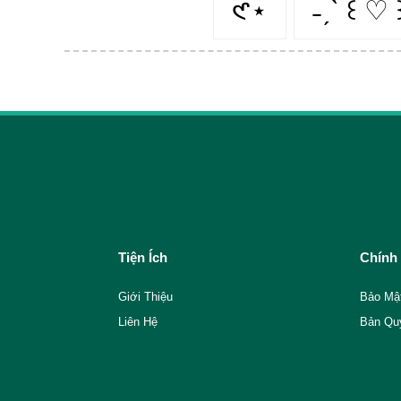
𑣲⋆
˗ˏˋ ꒰ ♡ ꒱
Tiện Ích
Chính
Giới Thiệu
Bảo Mậ
Liên Hệ
Bản Qu