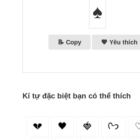
♠️
📝 Copy
💖 Yêu thích
Kí tự đặc biệt bạn có thể thích
💔
🖤
🍓
ᢉ𐭩