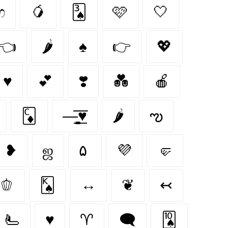
ෆ
🥭
🂣
🩷
🤍
👈
🌶️
♠
👉
💖
♥
💕
❣️
💑
🍎
🃌
—̳͟͞͞♥
🌶
ఌ︎
❥
ஜ
۵
💜
🤛
🫑
🂮
↔
❦
↢
🫷
♥️
♈︎
🗨
🂪