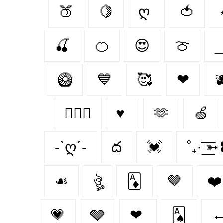
🍑
🍋
ღ
🍅
🍒
🍊
😍
🍈
_
🥝
💙
🥰
❤︎‬

👩‍❤️‍👨
♥
🫶
🍏
-`ღ´-
ద
💓
˚₊· ͟͟͞͞
☙
ঔৣ
🃁
🤎
❤️‍
💗
🩶
❤
🂡