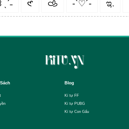
 ˎˊ˗
𑣲
𐚁
-`♡´-
ಇ.
 Sách
Blog
t
Kí tự FF
yền
Kí tự PUBG
Kí tự Con Gấu