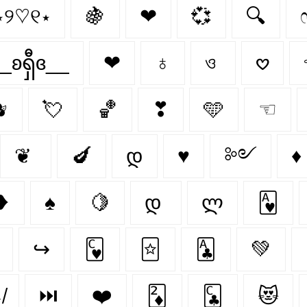
⋆୨♡୧⋆
🍇
❤︎
💞
🔍
_ʚရှီɞ__
❤
♁
ও
𖹭

💘
🏀
❣
🩵
☜
❦
🍆
დ
♥︎
༻
♦️
➳❥
♠️
🍋‍
დ
ლ
🂱
↪
🂼
🃟
🃑
💚
↚
⏭
❤️
🃂
🃜
😻