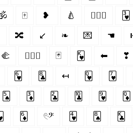
🕉
🀄
❥
🍐
👨‍❤️‍👨
🂳

🔀
↙
❧
💌
☚
🫲
👩‍❤️‍👩
🃏
🂾
⬅
❣
🂶
🃘
↤
🂽
🂷
🂥
🃃
🃒
🃚
🂹
🃍

🃆
𓏲ּ𝄢
🂴
🂨
🃞