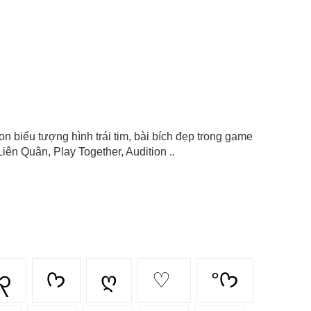
 icon biểu tượng hình trái tim, bài bích đẹp trong game
iên Quân, Play Together, Audition ..
၃
ᡣ𐭩
ღ
♡
°ᡣ𐭩