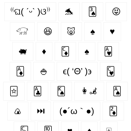
⁽⁽ଘ( ˊᵕˋ )ଓ⁾⁾
🐬
🂣
😝
𓃟
😆
🐷
♠
♥
🐖
♦️
🃌
♠️
🂱
🃁
🍚
ϵ( ‘Θ’ )϶
🂼
🃟
🃑
🂮
👩‍🦼‍
🂡
🍙
⏭
(●´ω｀●)
🃂
🃜
🂪
♥️
♦
🀄