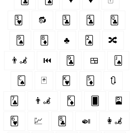
🂳
🔂
🃓
🃔
🃝
🂩
🃈
♣️
🂢
🔀
👨‍🦼‍️
⏮
🃙
🍱
🂫
🂬
🃏
🂾
🃅
🔃
🃗
👨‍🦼
🃎
🂠
🎴
🂶
💹
🃘
🍛
👩‍🦼