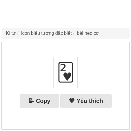
Kí tự
Icon biểu tượng đặc biệt
bài heo cơ
🂲
📝 Copy
💖 Yêu thích