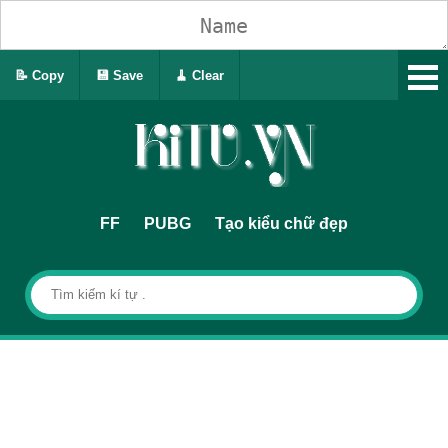
📝 Copy
💾 Save
🧹 Clear
FF
PUBG
Tạo kiểu chữ đẹp