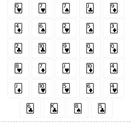
🂽
🂷
🂧
🃛
🃉
🃄
🂦
🂲
🂥
🃃
🃒
🃚
🂹
🂭
🃍
🂸
🃇
🂻
🃊
🂤
🃋
🂺
🂵
🃆
🂴
🃖
🃞
🂨
🃕