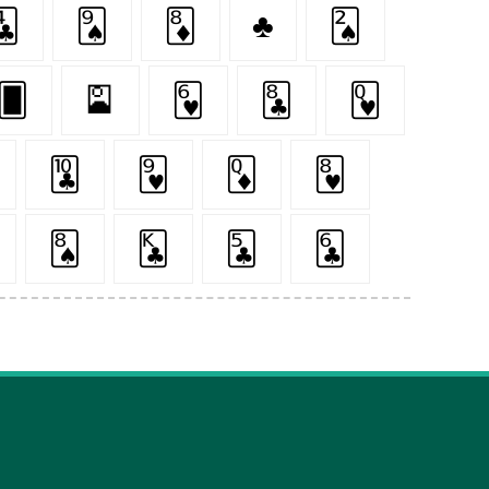
🃔
🂩
🃈
♣️
🂢
🂠
🎴
🂶
🃘
🂽
🃚
🂹
🃍
🂸
🂨
🃞
🃕
🃖