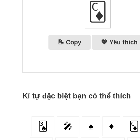
🃌
📝 Copy
💖 Yêu thích
Kí tự đặc biệt bạn có thể thích
🂣
🎤
♠
♦️
🃌