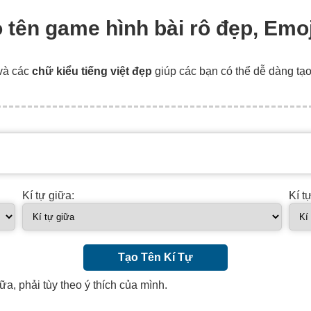
ạo tên game hình bài rô đẹp, Emoj
và các
chữ kiểu tiếng việt đẹp
giúp các bạn có thể dễ dàng tạ
Kí tự giữa:
Kí t
Tạo Tên Kí Tự
ữa, phải tùy theo ý thích của mình.