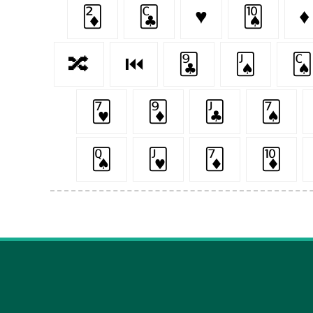
🃂
🃜
♥️
🂪
♦
🔀
⏮
🃙
🂫
🂬
🂷
🃉
🃛
🂧
🂭
🂻
🃇
🃊