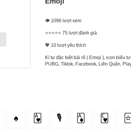
Emoji
👁 1096 lượt xem
⭐⭐⭐⭐⭐ 75 lượt đánh giá
💖
10
lượt yêu thích
Kí tự đặc biệt bài rô ( Emoji ), icon biểu
PUBG, Tiktok, Facebook, Liên Quân, Play 
♠️
🂱
🎙
🃁
🂼
