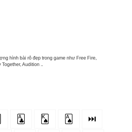
 tượng hình bài rô đẹp trong game như Free Fire,
Together, Audition ..

🃑
🂮
🂡
⏭