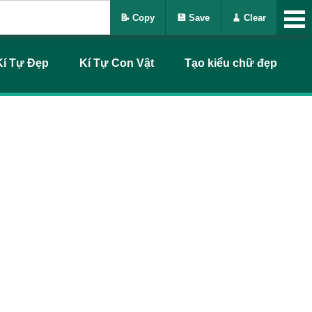
📝 Copy
💾 Save
🧹 Clear
Kí Tự Đẹp
Kí Tự Con Vật
Tạo kiểu chữ đẹp