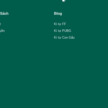
 Sách
Blog
t
Kí tự FF
yền
Kí tự PUBG
Kí tự Con Gấu