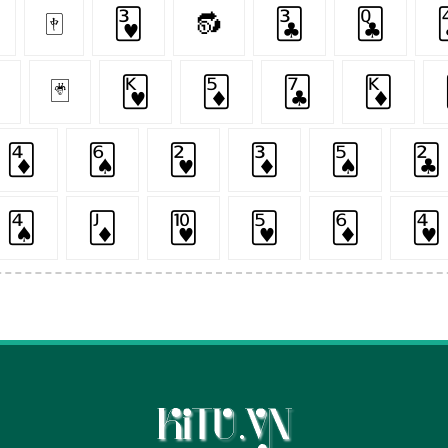
🀄
🂳
🔂
🃓
🃝
🃏
🂾
🃅
🃗
🃎
🃄
🂦
🂲
🃃
🂥
🃒
🂤
🃋
🂺
🂵
🃆
🂴