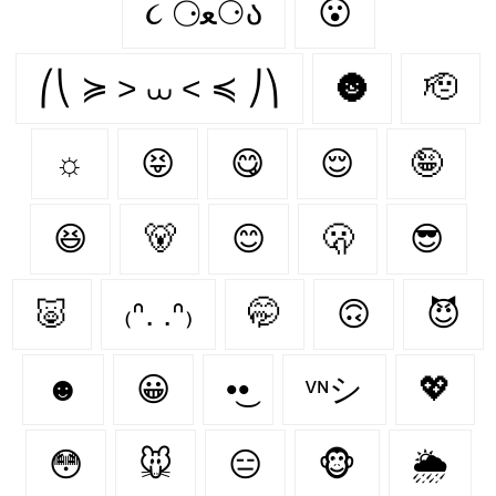
૮ ⚆ﻌ⚆ა
😮
⎛⎝ ≽ > ⩊ < ≼ ⎠⎞
🌚
🫡
☼
😝
😋
😌
🤪
😆
🐻‍
😊
🫢
😎
🐷
₍ᐢ. .ᐢ₎
🤭
🙃
😈
☻
😀
•͜•
ᵛᶰシ
💖
😳
🐭
😑
🐵
🌦