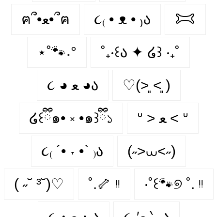
ฅ՞•ﻌ•՞ฅ
૮₍ • ᴥ • ₎ა
𐂯
⋆˚🐾˖°
˚₊‧꒰ა ✦ ໒꒱ ‧₊˚
૮ ◕ ﻌ ◕ა
♡(˃͈ ˂͈ )
໒꒰ྀི๑• ༝ •๑꒱ྀི১
ᐡ > ﻌ < ᐡ
૮₍ ´• ˕ •` ₎ა
(˶>⩊<˶)
( ˶˘ ³˘)♡
˚.🦴 ᵎᵎ
‧˚꒰🐾୭ ˚. ᵎᵎ
૮˶′ﻌ ‵˶ ა
૮・ﻌ・ა