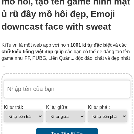
mồ hôi, tạo tên game hình mặt
ủ rũ đầy mồ hôi đẹp, Emoji
downcast face with sweat
KiTu.vn là một web app với hơn
1001 kí tự đặc biệt
và các
chữ kiểu tiếng việt đẹp
giúp các bạn có thể dễ dàng tạo tên
game như FF, PUBG, Liên Quân... độc đáo, chất và đẹp nhất
...
Kí tự trái:
Kí tự giữa:
Kí tự phải:
Tạo Tên Kí Tự