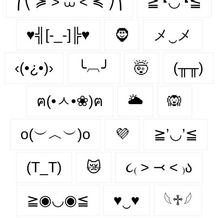
⎛⎝ ≽ > ⩊ < ≼ ⎠⎞
≧◔◡◔≦
♥╣[-_-]╠♥
🧔‍
メ‿メ
‹(•¿•)›
╰︹╯
🤯
(╥╥)
ฅ(•ㅅ•❀)ฅ
🌥️
🙉
o(︶︿︶)o
💜
≧’◡’≦
(T_T)
😿
૮₍ ˃ ⤙ ˂ ₎ა
≧◉◡◉≦
♥‿♥
𓆩♱𓆪