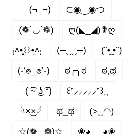
(¬_¬)
⊂◉‿◉つ
(❁´◡`❁)
ღ(◣_◢)✟ღ
₍˄•͈⚇•͈˄₎
(─‿‿─)
(ˆ•̮ ̮•ˆ)
(-‘๏_๏’-)
ಠ╭╮ಠ
ಠ,ಥ
( ͡~ ͜ʖ ͡°)
꒰ᐢ⸝⸝⸝⸝⸝ᐢ꒱⸒⸒
𓆩×͜×𓆪
ಥ_ಥ
(>‿◠)
☆(❁‿❁)☆
❀◕ ‿ ◕❀