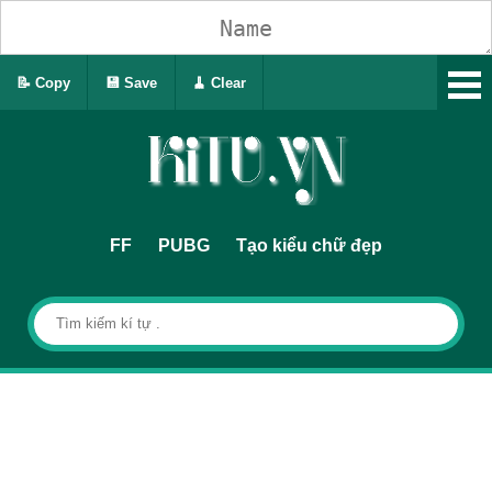
📝 Copy
💾 Save
🧹 Clear
FF
PUBG
Tạo kiểu chữ đẹp