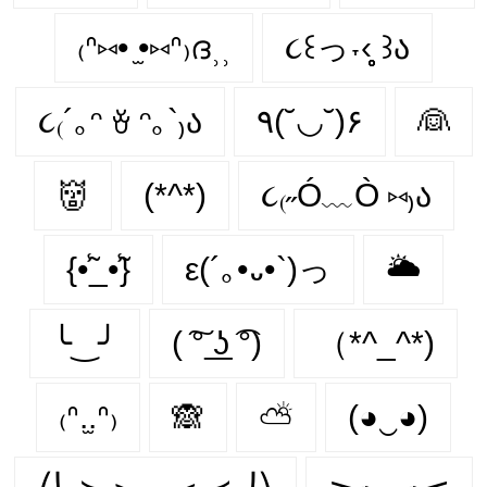
₍ᐢ⑅• ̫•⑅ᐢ₎ദ⸒⸒
૮꒰っ˕‹̥̥̥ ꒱ა
૮₍´｡ᵔ ꈊ ᵔ｡`₎ა
٩(˘◡˘)۶
👰
👹
(*^*)
૮₍˶Ó﹏Ò ⑅₎ა
{•̃̾_•̃̾}
ε(´｡•᎑•`)っ
🌥
╰‿╯
( ͠° ͟ʖ ͡°)
（*^_^*)
₍ᐢ.̫.ᐢ₎
🙈
⛅
(◕‿◕)