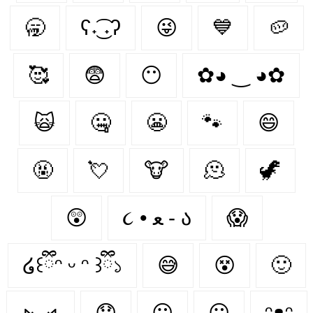
🥱
ʕ˖͜͡ ˖ʔ
😜
💙
🥔
🥰
😨
😶‍
✿◕ ‿ ◕✿
🙀
🤐
😬
🐾
😄
🤬
💘
🐮
🫠
🦖
😲
૮ • ﻌ - ა⁩
😱
໒꒰ྀིᵔ ᵕ ᵔ ꒱ྀི১
😅
😵
🙂
⦮ ⦯
😟
😐
😶
ᵔᴥᵔ