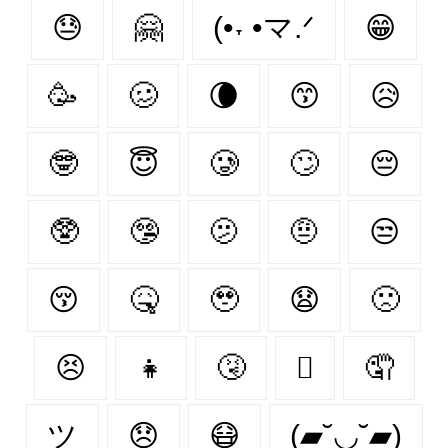
😓
🤗
(•˕ •マ.ᐟ
😁
🥳
🥴
🌘
😙
😥
🤓
😇
🥲
🙄
😔
🥸
🤥
🫤
🤨
😒
😚
🤒
🥹
😧
🙁
😣
👧
🤧
🫩
🤦‍
ツ
😞
😷
(▰˘◡˘▰)