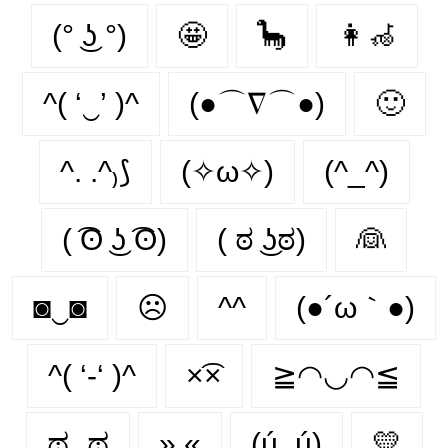
(° ͜ʖ °)
🤩
🦕
👩‍🦽‍
^( ‘‿’ )^
(●⌒∇⌒●)
🙂‍
^. .^₎⟆
(✧ω✧)
(^_^)
( ͡ʘ ͜ʖ ͡ʘ)
( ಠ ͜ʖಠ)
👰‍
◙‿◙
☹️
^^
(●´ω｀●)
^( ‘-‘ )^
×͡×
≧◠◡◠≦
ಥ‿ಥ
».«
(ú_ú)
💛