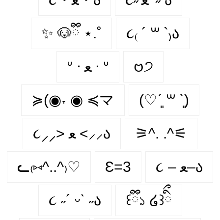
✨ 🐶ྀི ⋆.˚
૮₍ ´ ꒳ `₎ა
ᐡ ᐧ ﻌ ᐧ ᐡ
𑄝੭
≽(◉˕ ◉ ≼マ
(♡ˊ͈ ꒳ ˋ͈)
૮⸝⸝> ﻌ <⸝⸝ა
⚞^. .^⚟
ᓚ₍⑅^..^₎♡
Ɛ=3
૮ – ﻌ–ა
૮ ˶´ ᵕˋ ˶ა
꒰ྀི১ ໒꒱ིྀ