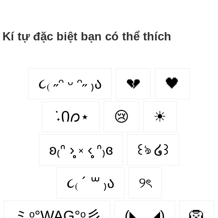
Kí tự đặc biệt bạn có thể thích
૮₍ ˶ᵔ ᵕ ᵔ˶ ₎ა
💔
🖤
݁ ˖Ი𐑼⋆
😢
☀
ʚ₍ᐢ ›̥̥̥ ༝ ‹̥̥̥ ᐢ₎ɞ
꒰ঌ ໒꒱
૮₍ ´ ꒳ ₎ა
୨ৎ
ミᵒ°WAG°ᵒ彡
(◣_◢)
🦁