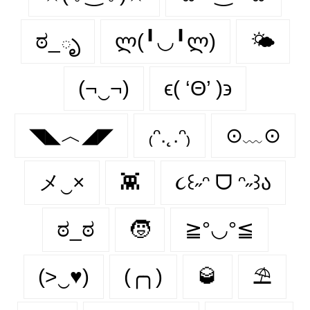
ಠ_ృ
ლ(╹◡╹ლ)
🌤️
(¬‿¬)
ϵ( ‘Θ’ )϶
◥◣︿◢◤
₍ᵔ.˛.ᵔ₎
⊙﹏⊙
メ‿×
👾
૮꒰˶ᵔ ᗜ ᵔ˶꒱ა
ಠ_ಠ
🧒
≧°◡°≦
(>‿♥)
(╭╮)
🥃
⛱