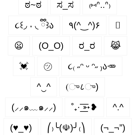
ಠ~ಠ
ಸ_ಸ
₍⑅ᐢ..ᐢ₎
૮꒰◞ ˕ ◟ ྀི꒱ა
٩(^‿^)۶
🫜
😦
(O_O)
ರ_ರ
😹
💓
㋡
૮₍ ˶ᵔ ᵕ ᵔ˶ ₎ა🥕
^‿^
(ு८ு)
(⸝⸝๑﹏๑⸝⸝)
˚₊· ͟͟͞͞➳❥
^.^
(♥_♥)
⎛₎╰(☫)╯₍⎞
(¬_¬”)