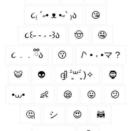
૮₍ ´˶• ᴥ •˶` ₎ა
😘
૮꒰˶ - ˕ -꒱ა
🤠
🤤
૮ ․ ․ ྀིა
😗
/ᐠ • ˕ •マ ?
🐯
👽
ദ്ദി ˉ͈̀꒳ˉ͈́ )✧
🧔
•⩊•
👶
😪
😛
😕
🤔
シ
😍
🦝