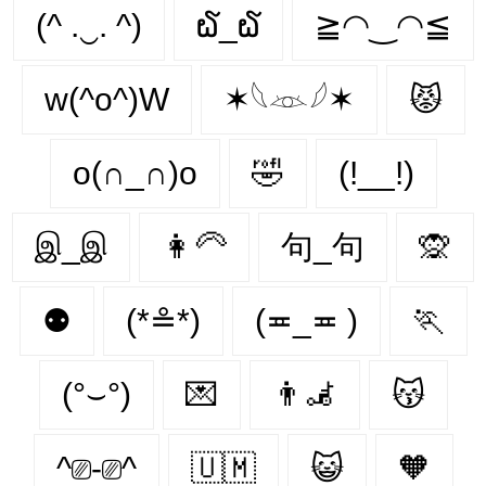
(^ .‿. ^)
໖_໖
≧◠‿◠≦
w(^o^)W
✶𓆩𓁺𓆪✶
😾
o(∩_∩)o
🤣
(!__!)
இ_இ
👩‍🦳
句_句
🙊
⚉
(*≗*)
(≖_≖ )
🏃‍
(°⌣°)
💌
👨‍🦼‍️
😽
^⎚-⎚^
🇺🇲
😺
🧡