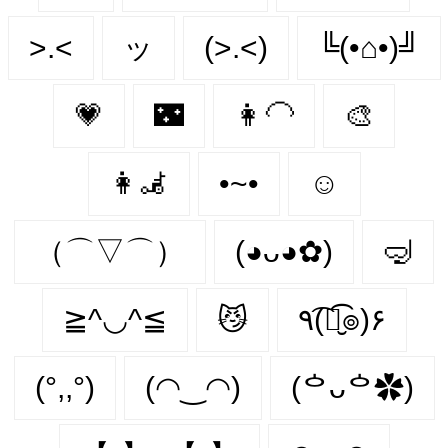
>.<
ッ
(>.<)
╚(•⌂•)╝
💗
🌃
👩‍🦲
🎨
👩‍🦼‍
•~•
☺️
（⌒▽⌒）
(◕ᴗ◕✿)
🤿
≧^◡^≦
😼
٩(͡๏̮͡๏)۶
(°,,°)
(◠‿◠)
(ᅌᴗᅌ✿)