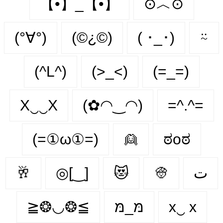
【•】_【•】
⊙︿⊙
(°∀°)
(©¿©)
( ･_･)
⍨
(^L^)
(>_<)
(=_=)
X‿‿X
(✿◠‿◠)
=^.^=
(=①ω①=)
👱
ಠoಠ
🥂
◎[‿]
😻
👳
ت
≧❂◡❂≦
מּ_מּ
x‿ х