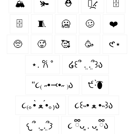
🏔
🫚
⛑
⳻᷼⳺
🗄
🗄️
🧵
🥶️
🥴️
❤️️
🥺️
🥵️
🥰️
🥳️
𑣲⋆
⋆. 𐙚 ˚
໒꒰՞ ܸ. .ܸ՞꒱ა
"૮₍ ˶•⤙•˶ ₎ა
੯·̀͡⬮
૮꒰˵• ﻌ •˵꒱ა
૮₍｡•̀ ﻌ •́｡₎ა
𐔌՞ ܸ.ˬ.ܸ՞𐦯
૮ ྀིᴗ͈ . ᴗ͈ ྀིა