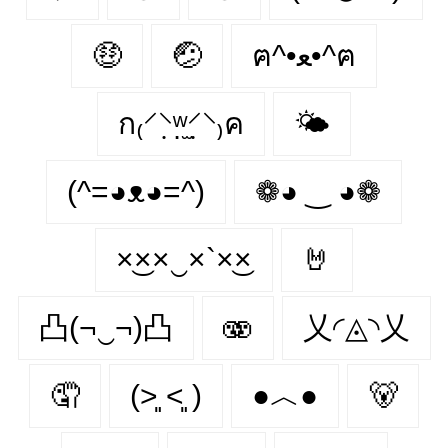
🤑
🤕
ฅ^•ﻌ•^ฅ
ก₍⸍⸌̣ʷ̣̫⸍̣⸌₎ค
🌤
(^=◕ᴥ◕=^)
❁◕ ‿ ◕❁
×͜××‿×`×͜×
🤘
凸(¬‿¬)凸
🫨
乂◜◬◝乂
🤦
(˃͈ ˂͈ )
●︿●
🐻