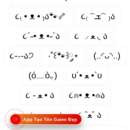
૮₍ • ᴥ • ₎ა🐾🦴
૮₍ 𝁽ܫ𝁽 ₎ა
૮´˶• ᴥ •˶`ა
૮ ◞ ﻌ ◟ ა
૮֊˕֊ა੭
‧˚꒰🐾꒱༘⋆
(..◜ᴗ◝..)
(ó﹏ò｡)
υ´• ﻌ •`υ
૮ - ﻌ • ა
૮⍝• ᴥ •⍝ა
૮◞ ‸ ◟ ა
૮ ˆﻌˆ ა
☞
App Tạo Tên Game Đẹp