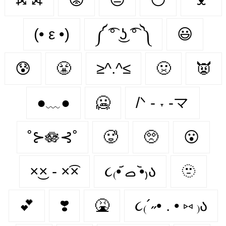
(• ε •)
༼ ͡° ͜ʖ ͡° ༽
😃
😰
😤
≥^.^≤
🤢
👿
●﹏●
🥶
/ᐠ - ˕ -マ
˚⊱🪷⊰˚
🥵
🥺
😮‍
×͜× - ×͡×
૮₍•᷄ ࡇ •᷅₎ა
🫥
💕
❣️
🤮
૮₍´˶• . • ⑅ ₎ა