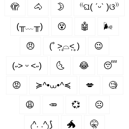
🫣
🐴
🌛
⁽⁽ଘ( ˊᵕˋ )ଓ⁾⁾
(╥﹏╥)
😵‍
🤖
🌬
😠
(˚ ˃̣̣̥⌓˂̣̣̥ )
😉
(˶˃ ᵕ ˂˶)
🌜
😂
😴
😡
≽^•⩊•^≼
💋
🧐
😩
🥕
💞
☹
₍^. .^₎⟆
🐲
🤫