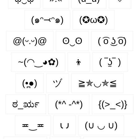
(๑ᵔ⤙ᵔ๑)
(✪ω✪)
@(ᵕ.ᵕ)@
ʘ‿ʘ
( ͡o ͜ʖ ͡o)
~(◠‿◕✿)
👦
( ‾ʖ̫‾ )
(•̪●)
ヅ
≧✯◡✯≦
ಠ_ರೃ
(*^ -^*)
{(>_<)}
≖‿≖
𐑧 𐑨
(∪ ◡ ∪)