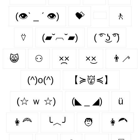
(👁ˋ _ ˊ 👁)
💝
🚶‍
⍢
(▰˘︹˘▰)
( ͡° ͜ʖ ͡°)
😸
⚇
×᷼×
×͜×
👨‍🦯‍
(^)o(^)
【≽👹≼】
(☆ ｗ ☆)
(◣ _ ◢)
ü
👩‍🦰
╰︿╯
🧑
👩‍🦱