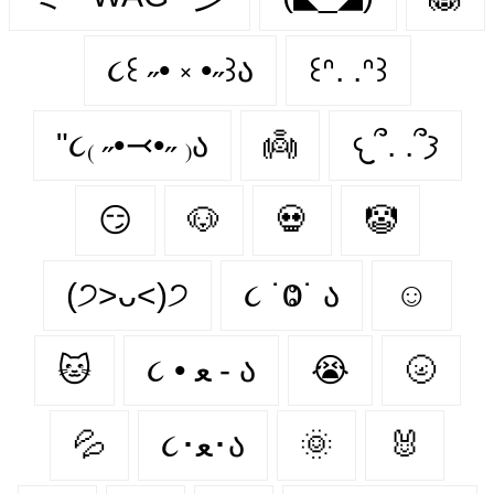
૮꒰ ˶• ༝ •˶꒱ა
꒰ᐢ. .ᐢ꒱
"૮₍ ˶•⤙•˶ ₎ა
👼
𐔌՞. .՞𐦯
😏
🐶
💀
🤡
(੭˃ᴗ˂)੭
૮ ˙Ⱉ˙ ა
☺
🐱
૮ • ﻌ - ა
😭
🌝
💦
૮･ﻌ･ა
🌞
🐰