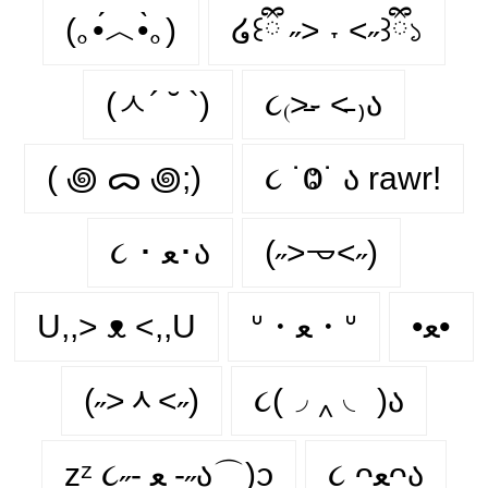
(｡•́︿•̀｡)
໒꒰ྀི ˶> ˕ <˶꒱ྀི১
(ㅅ´ ˘ `)
૮₍˃̵֊ ˂̵ ₎ა
( ꩜ ᯅ ꩜;)⁭ ⁭
૮ ˙Ⱉ˙ ა rawr!
૮ ･ ﻌ･ა
(˶˃𐃷˂˶)
U,,> ᴥ <,,U
ᐡ・ﻌ・ᐡ
•ﻌ•
(˶˃ᆺ˂˶)
૮(◞ ‸ ◟ )ა
૮ ᴖﻌᴖა
zᶻ ૮˶- ﻌ -˶ა⌒)ᦱ