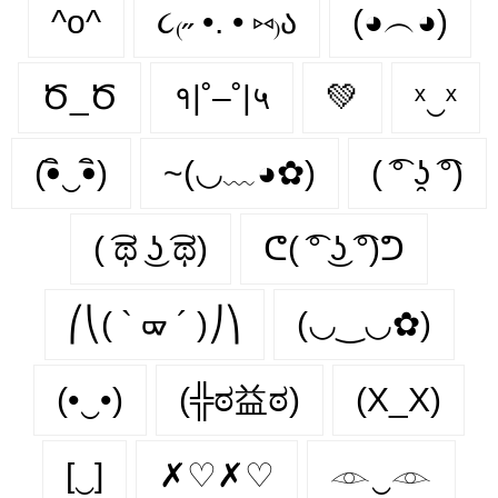
^o^
૮₍˶ •. • ⑅₎ა
(◕︵◕)
Ծ_Ծ
१|˚–˚|५
💚
ˣ‿ˣ
(•ิ‿•ิ)
~(◡﹏◕✿)
( ͡° ʖ̯ ͡°)
( ͡ಥ ͜ʖ ͡ಥ)
ᕦ( ͡° ͜ʖ ͡°)ᕤ
⎛⎝( ` ᢍ ´ )⎠⎞
(◡‿◡✿)
(•‿•)
(╬ಠ益ಠ)
(X_X)
[‿]
✗♡✗♡
𓁹‿𓁹