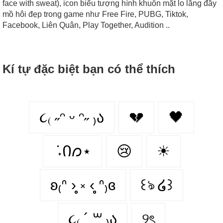
face with sweat), icon biểu tượng hình khuôn mặt lo lắng đầy
mồ hôi đẹp trong game như Free Fire, PUBG, Tiktok,
Facebook, Liên Quân, Play Together, Audition ..
Kí tự đặc biệt bạn có thể thích
૮₍ ˶ᵔ ᵕ ᵔ˶ ₎ა
💔
🖤
݁ ˖Ი𐑼⋆
😢
☀
ʚ₍ᐢ ›̥̥̥ ༝ ‹̥̥̥ ᐢ₎ɞ
꒰ঌ ໒꒱
૮₍ ´ ꒳ ₎ა
୨ৎ