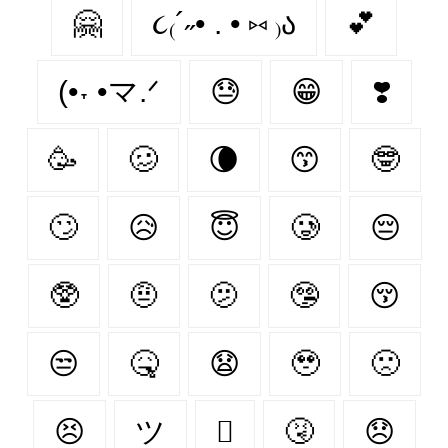
🤗
૮₍´˶• . • ⑅ ₎ა
💕
(•˕ •マ.ᐟ
😓
😁
❣️
🥳
🥴
🌘
😙
🤓
🙄
😥
😇
🥲
😔
🥸
🤨
🫤
🤥
😚
😒
🤒
😧
🥹
🙁
😣
ツ
🫩
🤧
😞