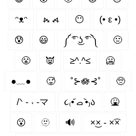
ᵔᴥᵔ
⦮ ⦯
😶
(• ε •)
😰
😃
༼ ͡° ͜ʖ ͡° ༽
🤢
😤
👿
≥^.^≤
🥶
●﹏●
🥵
˚⊱🪷⊰˚
🥺
/ᐠ - ˕ -マ
૮₍•᷄ ࡇ •᷅₎ა
🤮
😮‍
🫥
🔊
×͜× - ×͡×