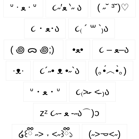
ᐡ ᐧ ﻌ ᐧ ᐡ
૮˶′ﻌ ‵˶ ა
( ˶˘ ³˘)♡
૮ ･ ﻌ･ა
૮₍ ´ ꒳ `₎ა
( ꩜ ᯅ ꩜;)⁭ ⁭
•ﻌ•
૮ – ﻌ–ა
·ᴥ·
૮´˶• ᴥ •˶`ა
(｡•́︿•̀｡)
ᐡ・ﻌ・ᐡ
૮₍˃̵֊ ˂̵ ₎ა
zᶻ ૮˶- ﻌ -˶ა⌒)ᦱ
໒꒰ྀི ˶> ˕ <˶꒱ྀི১
(˶˃𐃷˂˶)