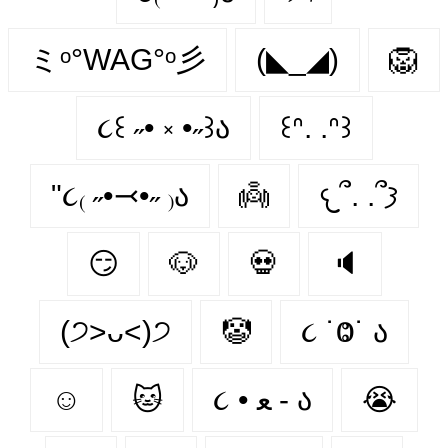
ミᵒ°WAG°ᵒ彡
(◣_◢)
🦁
૮꒰ ˶• ༝ •˶꒱ა
꒰ᐢ. .ᐢ꒱
"૮₍ ˶•⤙•˶ ₎ა
👼
𐔌՞. .՞𐦯
😏
🐶
💀
🔈
(੭˃ᴗ˂)੭
🤡
૮ ˙Ⱉ˙ ა
☺
🐱
૮ • ﻌ - ა
😭