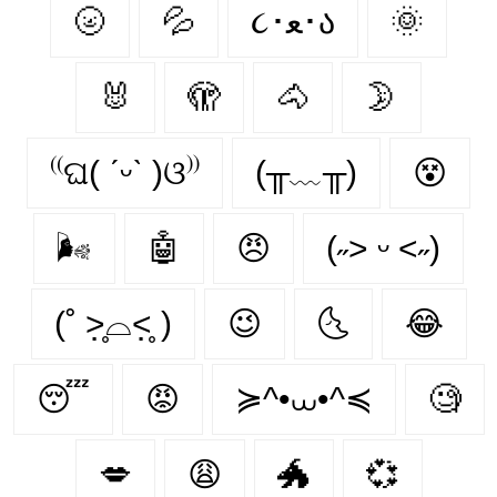
🌝
💦
૮･ﻌ･ა
🌞
🐰
🫣
🐴
🌛
⁽⁽ଘ( ˊᵕˋ )ଓ⁾⁾
(╥﹏╥)
😵‍
🌬
🤖
😠
(˶˃ ᵕ ˂˶)
(˚ ˃̣̣̥⌓˂̣̣̥ )
😉
🌜
😂
😴
😡
≽^•⩊•^≼
🧐
💋
😩
🐲
💞