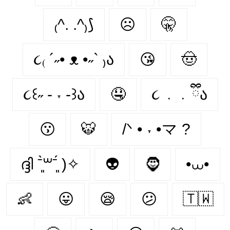
₍^. .^₎⟆
☹
🤫
૮₍ ´˶• ᴥ •˶` ₎ა
😘
🤠
૮꒰˶ - ˕ -꒱ა
🤤
૮ ․ ․ ྀིა
😗
🐯
/ᐠ • ˕ •マ ?
ദ്ദി ˉ͈̀꒳ˉ͈́ )✧
👽
🧔
•⩊•
👶
😛
😪
😕
🇹🇼