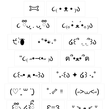
𐂯
૮₍ • ᴥ • ₎ა
૮ ྀིᴗ͈ . ᴗ͈ ྀིა
૮₍｡•̀ ﻌ •́｡₎ა
੯·̀͡⬮
⋆˚🐾˖°
໒꒰՞ ܸ. .ܸ՞꒱ა
"૮₍ ˶•⤙•˶ ₎ა
ฅ՞•ﻌ•՞ฅ
૮꒰˵• ﻌ •˵꒱ა
˚₊‧꒰ა ✦ ໒꒱ ‧₊˚
(♡ˊ͈ ꒳ ˋ͈)
˚.🦴 ᵎᵎ
(˶>⩊<˶)
꒰ྀི১ ໒꒱ིྀ
Ɛ=3
ᐡ > ﻌ < ᐡ