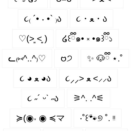
૮₍ ´• ˕ •` ₎ა
૮・ﻌ・ა
♡(˃͈ ˂͈ )
໒꒰ྀི๑• ༝ •๑꒱ྀི১
ᓚ₍⑅^..^₎♡
𑄝੭
✨ 🐶ྀི ⋆.˚
૮⸝⸝> ﻌ <⸝⸝ა
૮ ◕ ﻌ ◕ა
૮ ˶´ ᵕˋ ˶ა
⚞^. .^⚟
≽(◉˕ ◉ ≼マ
‧˚꒰🐾୭ ˚. ᵎᵎ