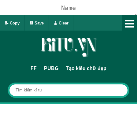
📝 Copy
💾 Save
🧹 Clear
FF
PUBG
Tạo kiểu chữ đẹp