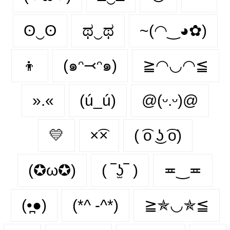
ʘ‿ʘ
ಥ‿ಥ
~(◠‿◕✿)
👦
(๑ᵔ⤙ᵔ๑)
≧◠◡◠≦
».«
(ú_ú)
@(ᵕ.ᵕ)@
💛
×͡×
( ͡o ͜ʖ ͡o)
(✪ω✪)
( ‾ʖ̫‾ )
≖‿≖
(•̪●)
(*^ -^*)
≧✯◡✯≦