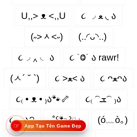
U,,> ᴥ <,,U
૮ ◞ ﻌ ◟ ა
(˶˃ᆺ˂˶)
(..◜ᴗ◝..)
૮◞ ‸ ◟ ა
૮ ˙Ⱉ˙ ა rawr!
(ㅅ´ ˘ `)
૮ >ﻌ< ა
૮ ᴖﻌᴖა
૮₍ • ᴥ • ₎ა🐾🦴
૮₍ 𝁽ܫ𝁽 ₎ა
૮֊˕֊ა੭
‧˚꒰🐾꒱༘⋆
(ó﹏ò｡)
☞
App Tạo Tên Game Đẹp