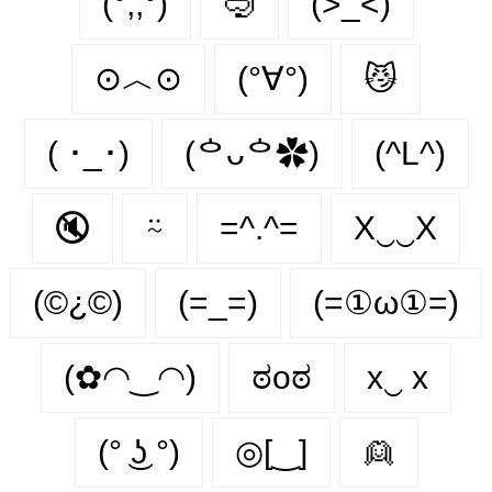
(°,,°)
🤿
(>_<)
⊙︿⊙
(°∀°)
😼
( ･_･)
(ᅌᴗᅌ✿)
(^L^)
🔇
⍨
=^.^=
X‿‿X
(©¿©)
(=_=)
(=①ω①=)
(✿◠‿◠)
ಠoಠ
x‿ х
(° ͜ʖ °)
◎[‿]
👱