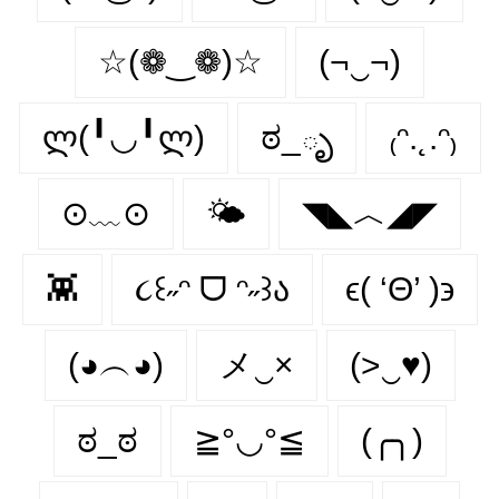
☆(❁‿❁)☆
(¬‿¬)
ლ(╹◡╹ლ)
ಠ_ృ
₍ᵔ.˛.ᵔ₎
⊙﹏⊙
🌤️
◥◣︿◢◤
👾
૮꒰˶ᵔ ᗜ ᵔ˶꒱ა
ϵ( ‘Θ’ )϶
(◕︵◕)
メ‿×
(>‿♥)
ಠ_ಠ
≧°◡°≦
(╭╮)