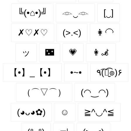
╚(•⌂•)╝
𓁹‿𓁹
[‿]
✗♡✗♡
(>.<)
👩‍🦲
ッ
🌃
💗
👩‍🦼‍
【•】_【•】
•~•
٩(͡๏̮͡๏)۶
（⌒▽⌒）
(◠‿◠)
(◕ᴗ◕✿)
☺️
≧^◡^≦