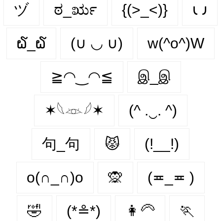
ヅ
ಠ_ರೃ
{(>_<)}
𐑧 𐑨
໖_໖
(∪ ◡ ∪)
w(^o^)W
≧◠‿◠≦
இ_இ
✶𓆩𓁺𓆪✶
(^ .‿. ^)
句_句
😾
(!__!)
o(∩_∩)o
🙊
(≖_≖ )
🤣
(*≗*)
👩‍🦳
🏃‍