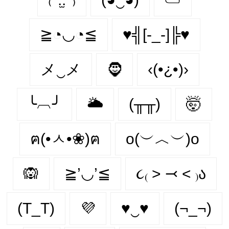
≧◔◡◔≦
♥╣[-_-]╠♥
メ‿メ
🧔‍
‹(•¿•)›
╰︹╯
🌥️
(╥╥)
🤯
ฅ(•ㅅ•❀)ฅ
o(︶︿︶)o
🙉
≧’◡’≦
૮₍ ˃ ⤙ ˂ ₎ა
(T_T)
💜
♥‿♥
(¬_¬)