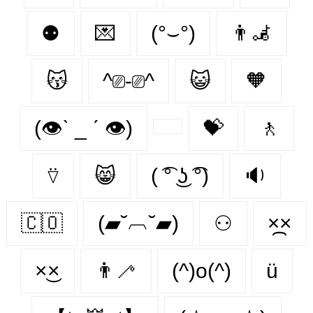
⚉
💌
(°⌣°)
👨‍🦼‍️
😽
^⎚-⎚^
😺
🧡
(👁ˋ _ ˊ 👁)
💝
🚶‍
⍢
😸
( ͡° ͜ʖ ͡°)
🔉
🇨🇴
(▰˘︹˘▰)
⚇
×᷼×
×͜×
👨‍🦯‍
(^)o(^)
ü