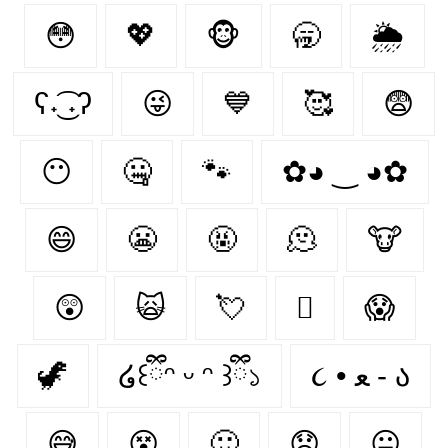
😳
💖
🐵
🥱
🌦
ʕ˖͜͡ ˖ʔ
😜
💙
🥰
😨
😶‍
🤐
🐾
✿◕ ‿ ◕✿
😄
😬
🤬
🫠
🐮
😲
🙀
💘

😱
🦖
໒꒰ྀིᵔ ᵕ ᵔ ꒱ྀི১
૮ • ﻌ - ა⁩
😅
😵
🙂
😟
😐