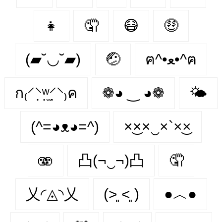
👧
🤦‍
😷
🤑
(▰˘◡˘▰)
🤕
ฅ^•ﻌ•^ฅ
ก₍⸍⸌̣ʷ̣̫⸍̣⸌₎ค
❁◕ ‿ ◕❁
🌤
(^=◕ᴥ◕=^)
×͜××‿×`×͜×
🫨
凸(¬‿¬)凸
🤦
乂◜◬◝乂
(˃͈ ˂͈ )
●︿●