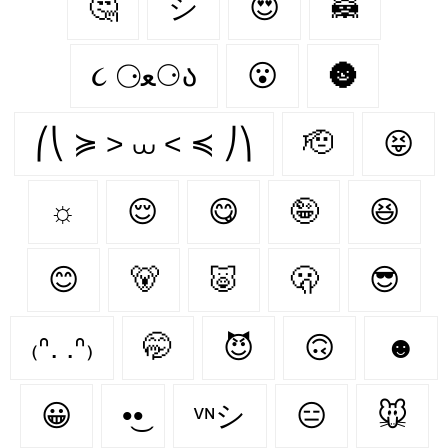
🤔
シ
😍
🦝
૮ ⚆ﻌ⚆ა
😮
🌚
⎛⎝ ≽ > ⩊ < ≼ ⎠⎞
🫡
😝
☼
😌
😋
🤪
😆
😊
🐻‍
🐷
🫢
😎
₍ᐢ. .ᐢ₎
🤭
😈
🙃
☻
😀
•͜•
ᵛᶰシ
😑
🐭