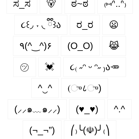
ಸ_ಸ
🐻
ಠ~ಠ
₍⑅ᐢ..ᐢ₎
૮꒰◞ ˕ ◟ ྀི꒱ა
ರ_ರ
😦
٩(^‿^)۶
(O_O)
😹
㋡
💓
૮₍ ˶ᵔ ᵕ ᵔ˶ ₎ა🥕
^‿^
(ு८ு)
(⸝⸝๑﹏๑⸝⸝)
(♥_♥)
^.^
(¬_¬”)
⎛₎╰(☫)╯₍⎞