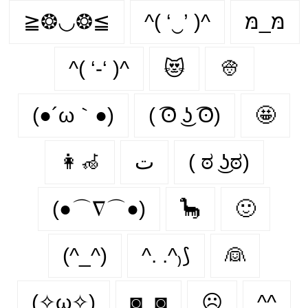
≧❂◡❂≦
^( ‘‿’ )^
מּ_מּ
^( ‘-‘ )^
😻
👳
(●´ω｀●)
( ͡ʘ ͜ʖ ͡ʘ)
🤩
👩‍🦽‍
ت
( ಠ ͜ʖಠ)
(●⌒∇⌒●)
🦕
🙂‍
(^_^)
^. .^₎⟆
👰‍
(✧ω✧)
◙‿◙
☹️
^^