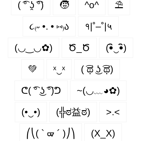
( ͡° ʖ̯ ͡°)
🧒
^o^
⛱
૮₍˶ •. • ⑅₎ა
१|˚–˚|५
(◡‿◡✿)
Ծ_Ծ
(•ิ‿•ิ)
💚
ˣ‿ˣ
( ͡ಥ ͜ʖ ͡ಥ)
ᕦ( ͡° ͜ʖ ͡°)ᕤ
~(◡﹏◕✿)
(•‿•)
(╬ಠ益ಠ)
>.<
⎛⎝( ` ᢍ ´ )⎠⎞
(X_X)