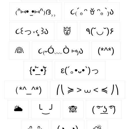
₍ᐢ⑅• ̫•⑅ᐢ₎ദ⸒⸒
૮₍´｡ᵔ ꈊ ᵔ｡`₎ა
૮꒰っ˕‹̥̥̥ ꒱ა
👹
٩(˘◡˘)۶
👰
૮₍˶Ó﹏Ò ⑅₎ა
(*^*)
{•̃̾_•̃̾}
ε(´｡•᎑•`)っ
（*^_^*)
⎛⎝ ≽ > ⩊ < ≼ ⎠⎞
🌥
╰‿╯
🙈
( ͠° ͟ʖ ͡°)
₍ᐢ.̫.ᐢ₎
(◕‿◕)
⛅