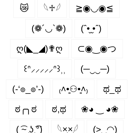
😿
𓆩♱𓆪
≧◉◡◉≦
(❁´◡`❁)
(ˆ•̮ ̮•ˆ)
ღ(◣_◢)✟ღ
⊂◉‿◉つ
꒰ᐢ⸝⸝⸝⸝⸝ᐢ꒱⸒⸒
(─‿‿─)
(-‘๏_๏’-)
₍˄•͈⚇•͈˄₎
ಥ_ಥ
ಠ╭╮ಠ
ಠ,ಥ
❀◕ ‿ ◕❀
( ͡~ ͜ʖ ͡°)
𓆩×͜×𓆪
(>‿◠)