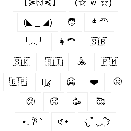
【≽👹≼】
(☆ ｗ ☆)
(◣ _ ◢)
🧑
👩‍🦰
╰︿╯
👩‍🦱
🇸🇧
🇸🇰
🇸🇮
🤽‍
🇵🇲
🇬🇵
⳻᷼⳺
🥶️
❤️️
🥴️
🥺️
🥵️
🥳️
🥰️
⋆. 𐙚 ˚
𑣲⋆
𐔌՞ ܸ.ˬ.ܸ՞𐦯