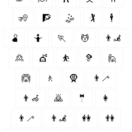
🧏
🧗
🤹
🏌
🕴
🫄
🤷
🏃‍
💆
👨‍🦼‍️
🙎
💇‍
⛹
🦻
🙋
🙆‍
🚶‍
🧕
👨‍🦯
👨‍🦽
🙇
🤵‍
👩‍
👨‍🦯‍
👨‍🦼
👭
👫