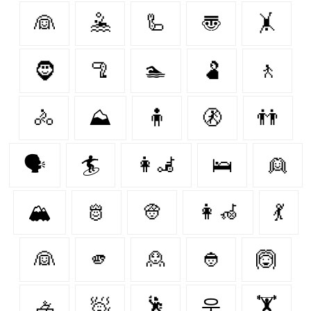
👰
🤽
🦾
〠
🤸
🧔‍
🦿
🏊
🫃
🚶
🚴
⛰️
🧍
🚷
👬
🗣️
🏄
👩‍🦼‍
🛌
👱
🏔️
🫅
👳
👩‍🦽‍
💃
👰‍
🫵
🙎‍
👲
🙆
🚣
🧖
🕺
웃
🏋