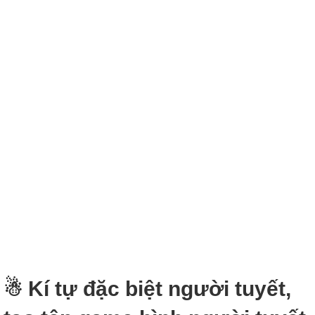
☃ Kí tự đặc biệt người tuyết,