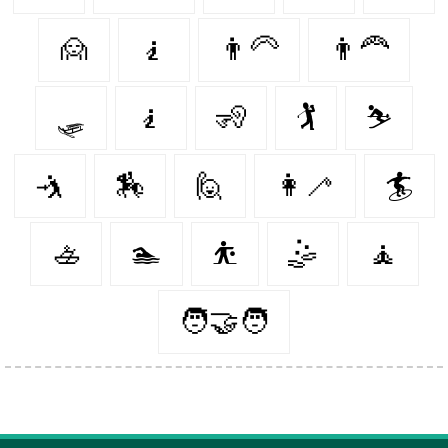
🙍
🧎‍
👨‍🦳
👨‍🦰
🛷
🧎‍️
🧏‍
🏌️
⛷
🤺
🏇
🙋‍
👩‍🦯️
🏄‍
🚣‍
🏊‍
⛹️‍
🤹‍
🧘‍
🧑‍🤝‍🧑