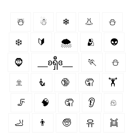
☃️
☃
❄
👃
⛄️
❄️
🔰
🌨
🫂
👽
🧔
__ʚရှီɞ__
🏃
⛄
𓁷
🧜
🔞
🤦‍
🏋️‍
🦵
🧠
🤦
👂
𓁶
🦶
👨
🧓
유
👯