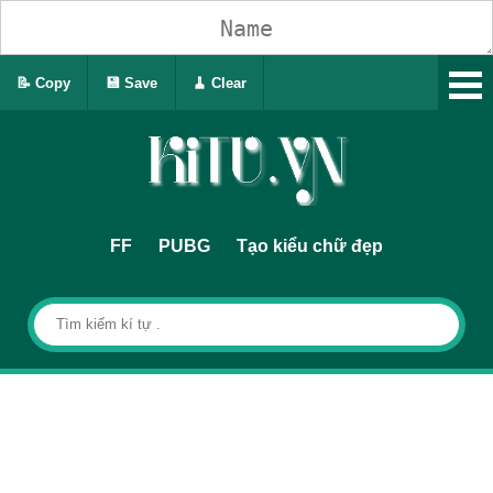
📝 Copy
💾 Save
🧹 Clear
FF
PUBG
Tạo kiểu chữ đẹp