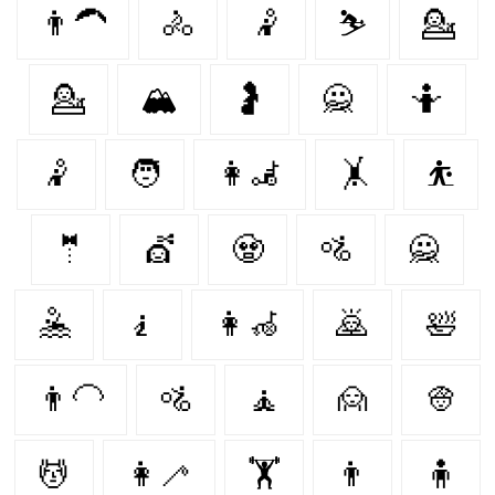
👨‍🦱
🚴‍
🤾
⛷️
💁‍
💁
🏔
🤰
🙅
🤷‍
🤾‍
🧑‍
👩‍🦼
🤸‍
⛹️
🤵
💇
🧟‍
🚵
🙅‍
🤽‍
🧎
👩‍🦽
🙇‍
🛀
👨‍🦲
🚵‍
🧘
🙍‍
👳‍
💆‍
👩‍🦯
🏋️
👨‍
🧍‍