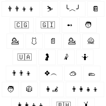
👨‍👨‍👦‍👦
⛷️
╰︿╯
📔
🇨🇬
🇬🇮
➻
🧑
💁
🩱
📄
💁‍
🙅
🇺🇦
🤰
🤾‍
🤷‍
👨‍👨‍👦
❖︵
🥽
🥿
🧑‍
🧥
👩‍🦼
👨‍👩‍👧‍👦
👩‍👩‍👦‍👦
🇧🇭
🤸‍