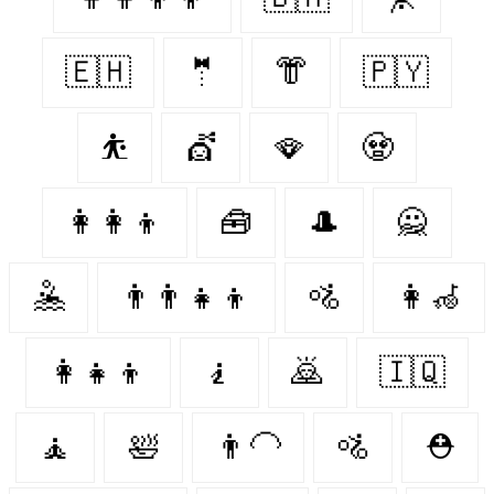
🇪🇭
🤵
👘
🇵🇾
⛹️
💇
🪭
🧟‍
👩‍👩‍👦
🧰
🎩
🙅‍
🤽‍
👨‍👨‍👧‍👦
🚵
👩‍🦽
👩‍👧‍👦
🧎
🙇‍
🇮🇶
🧘
🛀
👨‍🦲
🚵‍
⛑