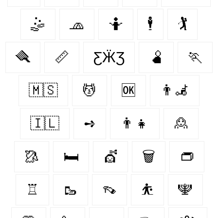
🤹
🧢
🤷
🕴
🏌
🪮
📏
ƸӜƷ
🫄
🏃‍
🇲🇸
💆
🆗
👨‍🦼‍️
🇮🇱
➺
👨‍👧
🙎
🥻
🛏
💇‍
🗑️
👝
♖
🥾
👡
⛹
🕎