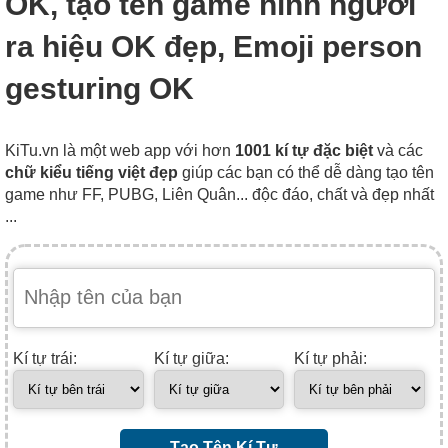
OK, tạo tên game hình người
ra hiệu OK đẹp, Emoji person
gesturing OK
KiTu.vn là một web app với hơn
1001 kí tự đặc biệt
và các
chữ kiểu tiếng việt đẹp
giúp các bạn có thể dễ dàng tạo tên
game như FF, PUBG, Liên Quân... độc đáo, chất và đẹp nhất
...
Kí tự trái:
Kí tự giữa:
Kí tự phải:
Tạo Tên Kí Tự