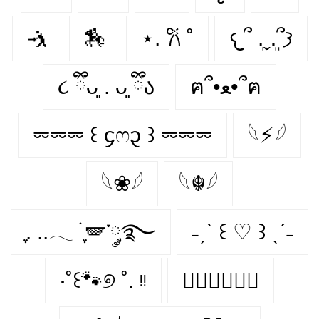
🤺
🏇
⋆. 𐙚 ˚
𐔌՞ ܸ.ˬ.ܸ՞𐦯
૮ ྀིᴗ͈ . ᴗ͈ ྀིა
ฅ՞•ﻌ•՞ฅ
⏔⏔⏔ ꒰ ᧔ෆ᧓ ꒱ ⏔⏔⏔
𓆩⚡𓆪
𓆩❀𓆪
𓆩☬𓆪
ִֶָ. ..𓂃 ࣪ ִֶָ🪽་༘࿐
˗ˏˋ ꒰ ♡ ꒱ ˎˊ˗
‧˚꒰🐾୭ ˚. ᵎᵎ
♛⃝𝑲𝒊𝒏𝒈