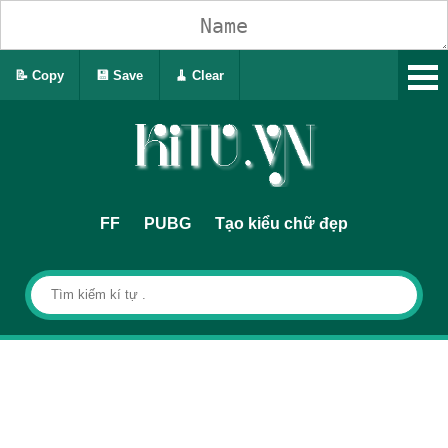
📝 Copy
💾 Save
🧹 Clear
FF
PUBG
Tạo kiểu chữ đẹp