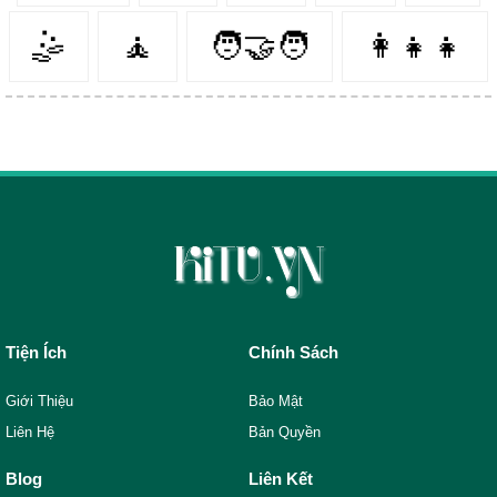
🤹‍
🧘‍
🧑‍🤝‍🧑
👩‍👧‍👧
Tiện Ích
Chính Sách
Giới Thiệu
Bảo Mật
Liên Hệ
Bản Quyền
Blog
Liên Kết