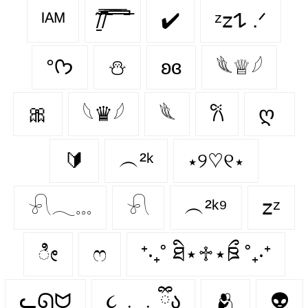
ᴵᴬᴹ
̸̱͂ ̸͆̿͞ ̄̿̄͞ ̿̅͞ ̿̅͞ ̄̚
✔️
ᶻ𝗓𐰁 .ᐟ
°ᡣ𐭩
⛄️
ʚɞ
𓆰♕𓆪
🎀
𓆩♛𓆪
𓆰
𐙚
ღ
🔰
︵²ᵏ
⋆୨♡୧⋆
𓍯𓂃𓏧
𓍯
︵²ᵏ⁹
𝗓ᶻ
ೀ
ෆ
⁺‧₊˚ ཐི⋆♱⋆ཋྀ ˚₊‧⁺
ᓚᘏᗢ
૮ ․ ․ ྀིა
🫂
👽