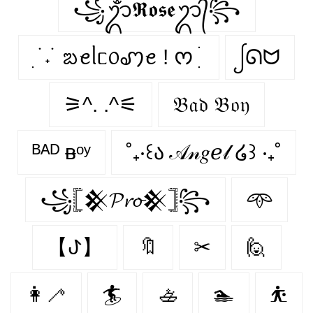
꧁ᬊᬁ𝕽𝖔𝖘𝖊ᬊ᭄꧂
ִ ࣪ ˖ ࣪ ᨰꫀᥣᥴ᥆ꩇꫀ ! ᰔ ִ ׄ
ᩭᘏᗢ
⚞^. .^⚟
𝔅𝔞𝔡 𝔅𝔬𝔶
ᴮᴬᴰ ᴃᵒʸ
˚₊‧꒰ა 𝒜𝓃𝑔ℯ𝓁 ໒꒱ ‧₊˚
꧁𓊈𒆜𝓟𝓻𝓸𒆜𓊉꧂
𖥸
【ꚠ】
🔖
✂
🙋‍
👩‍🦯️
🏄‍
🚣‍
🏊‍
⛹️‍