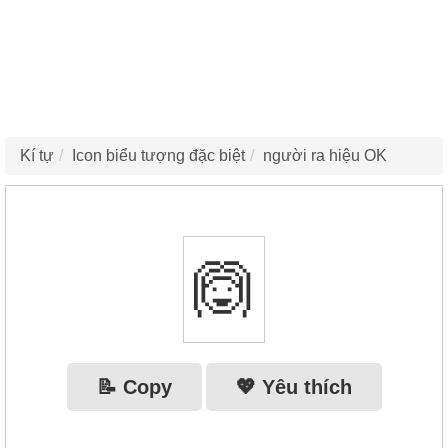
Kí tự
Icon biểu tượng đặc biệt
người ra hiệu OK
🙆
📝 Copy
💖 Yêu thích