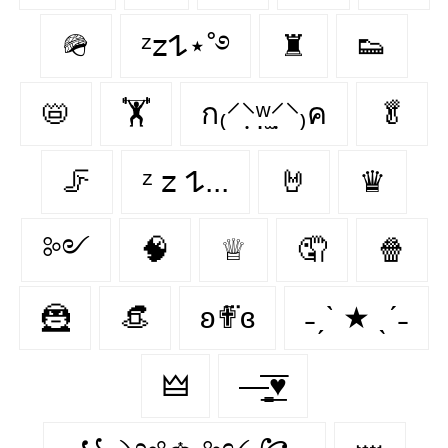
🪖
ᶻ𝗓𐰁⋆˚࿔
♜
👟
📛
🏋️‍
ก₍⸍⸌̣ʷ̣̫⸍̣⸌₎ค
🥬
🦵
ᶻ 𝗓 𐰁...
🤘
♛
༻
🧠
♕
🤦
🍿
🦹
👒
ʚ✟⃛ɞ
˗ˏˋ ★ ˎˊ˗
🜲
—̳͟͞͞♥