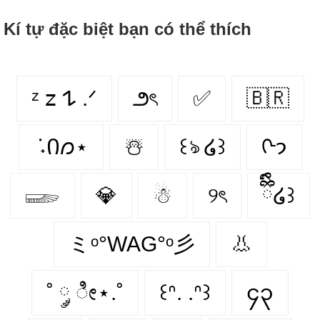
Kí tự đặc biệt bạn có thể thích
ᶻ 𝗓 𐰁 .ᐟ
౨ৎ
✅
🇧🇷
݁ ˖Ი𐑼⋆
☃️
꒰ঌ ໒꒱
ᢉ𐭩
𓆃
💎
☃
୨ৎ
ྀིྀི໒꒱
ミᵒ°WAG°ᵒ彡
👃
˚ ༘ ೀ⋆.˚
꒰ᐢ. .ᐢ꒱
၄၃