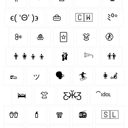
ϵ( ‘Θ’ )϶
👜
🇨🇼
ﾐ⁰°
ꔻ
🎍
🃟
👗
🚷
👨‍👩‍👦‍👦
🩰
𓆸
👬
👞
ッ
🗣️
🏄
👩‍🦼‍
🛌
👚
Ƹ̴Ӂ̴Ʒ
⁀ᶦᵈᵒᶫ
🧤
💄
🧣
📻
🇸🇱