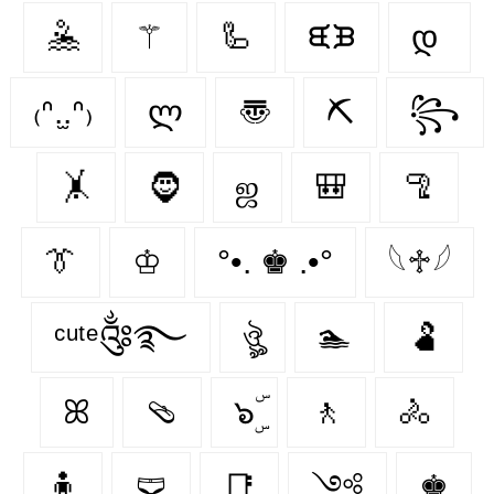
🤽
⚚
🦾
ᙙᙖ
დ
₍ᐢ.̫.ᐢ₎
ლ
〠
⛏
꧂
🤸
🧔‍
ஜ
🎒
🦿
👔
♔
°•. ♚ .•°
𓆩♱𓆪
ᶜᵘᵗᵉ༂࿐
ঔৣ
🏊
🫃
ꕤ
🩴
๖ۣۜ
🚶
🚴
🧍
🩲
📑
༺
♚