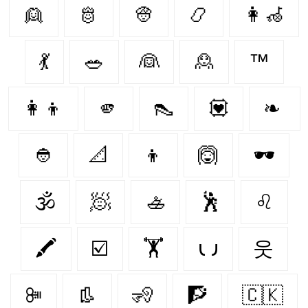
👱
🫅
👳
📿
👩‍🦽‍
💃
🥗
👰‍
🙎‍
™
👩‍👦
🫵
👠
💟
❧
👲
📐
👦
🙆
🕶
🕉
🧖
🚣
🕺
♌︎
🖍
☑️
🏋
𐑧 𐑨
웃
ꔼ
👢
🧏
🧗
🇨🇰