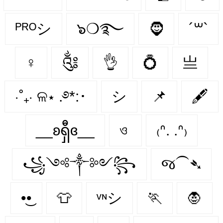
ᴾᴿᴼシ
๖❍࿐
🧔
´꒳`
♀
༃
👌
💍
亗
⋅˚₊‧ ଳ⋆ .࿔*:･
シ
📌
🖋
__ʚရှီɞ__
ও
₍ᐢ. .ᐢ₎
꧁༺༒༻꧂
જ⁀➴
•͜•
👕
ᵛᶰシ
🏃
🧛