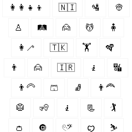
👩‍👩‍👧‍👦
🇳🇮
🛂
👳‍
♙
🛤
🙍‍
💆‍
🧍‍
👩‍🦯
🇹🇰
🏋️
🪇
👨‍
🙍
🇮🇷
🧎‍
🔣
👨‍🦳
🩳
🧦
👨‍🦰
🥼
🧏‍
🧎‍️
📃
🏌️
👛
🔘
𓏲ּ𝄢
ꨄ︎
⛷