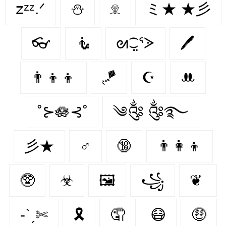
𝗓ᶻᶻ.ᐟ
⛄
𓁷
ミ★ ★彡
👓
🧜
ᘛ⁐̤ᕐᐷ
🖊
👨‍👦‍👦
🪁
☪
ꔚ
˚⊱🪷⊰˚
༄༂ ༂࿐
彡★
♂
🔞
👨‍👩‍👦
🥸
☣
🖼️
꧁
❦
-ˋˏ✄
🎗
🤦‍
😷
🤑