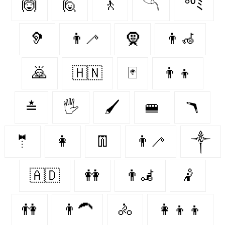
🙆‍
🙋
🚶‍
𓆹
°⁰ﾐ
🦻
👨‍🦯
🧕
👨‍🦽
🙇
🇭🇳
🃏
👨‍👦
≛
🖐
🖌
🚝
🪃
🤵‍
👩‍
👖
👨‍🦯‍
༒
🇦🇩
👭
👨‍🦼
🤾
👫
👨‍🦱
🚴‍
👩‍👦‍👦