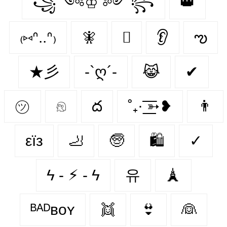
꧁ ༺♔ ༻ ꧂
👑
₍⑅ᐢ..ᐢ₎
🧚
🫜
👂
ఌ︎
★彡
-`ღ´-
😹
✔
㋡
𓁶
ద
˚₊· ͟͟͞͞➳❥
👨
εїз
🦶
🧓
🛍
✓
ϟ - ⚡︎ - ϟ
유
🗼
ᴮᴬᴰʙᴏʏ
👯
👙
👰