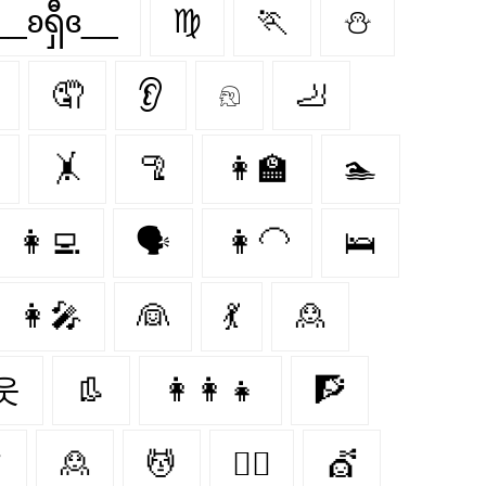
__ʚရှီɞ__
♍
🏃
⛄
🤦
👂
𓁶
🦶
🤸
🦿
👩‍🏫
🏊
👩‍💻
🗣️
👩‍🦲
🛌
👩‍🎤
👰‍
💃
🙎‍
웃
👢
👩‍👩‍👧
🧗
️
🙎
💆
🐕‍🦺
💇‍