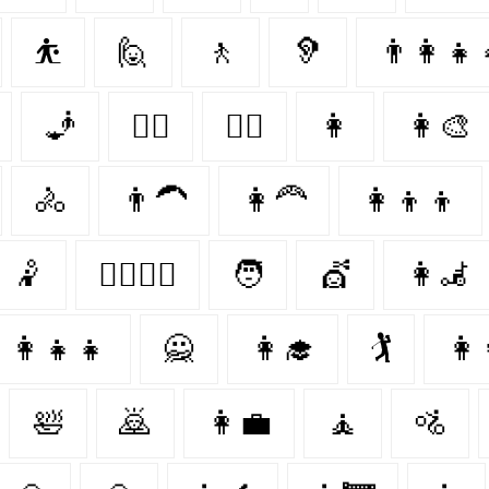
⛹
🙋
🚶‍
🦻
👨‍👩‍👧‍
🧞‍
👩‍✈️
👩‍⚖️
👩‍
👩‍🎨
🚴‍
👨‍🦱
👩‍🦰
👩‍👦‍👦
🤾‍
👩‍❤️‍💋‍👨
🧑‍
💇
👩‍🦼
‍👩‍👧‍👧
🙅‍
👩‍🎓
🏌️‍
👩‍
🛀
🙇‍
👩‍💼
🧘
🚵‍