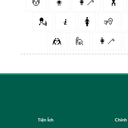
💆‍
🧍‍
👩‍🦯
🏋️
💂‍
🧎‍
🚺
🧏‍
🤼
🙋‍
👩‍🦯️
Tiện Ích
Chính