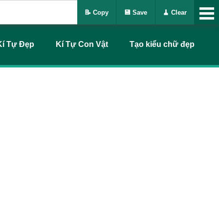
📝 Copy
💾 Save
🧹 Clear
Kí Tự Đẹp
Kí Tự Con Vật
Tạo kiểu chữ đẹp