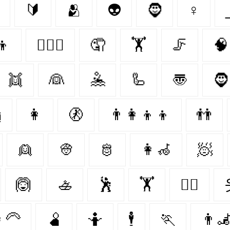
🔰
🫂
👽
🧔
♀
👦
👩‍❤️‍👨
🤦‍
🏋️‍
🦵
🧠
👯
👰
🤽
🦾
〠
🧔‍

👩
🚷
👨‍👩‍👦‍👦
👬
👱
👳
🫅
👩‍🦽‍
🧖‍
🙆
🚣
🕺
🏋
👩‍⚕️
‍🦳
🫄
🤷
🕴
🏃‍
👨‍🦼‍