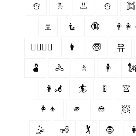
☃️
☃
👃
⛄️
👯‍
𓁷
🧜
🔞
👨‍👩‍
👩‍❤️‍💋‍👩
👨
🧓
유
🫃
🚴
🚶
🧍

👩‍🦼‍
🏄
🚦
👚
👩‍👦
🫵
👲
🧖
🤹
🧏
🏌
🧛‍
