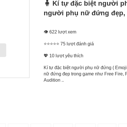
🧍‍ Kí tự đặc biệt người 
người phụ nữ đứng đẹp,
👁 622 lượt xem
⭐⭐⭐⭐⭐ 75 lượt đánh giá
💖
10
lượt yêu thích
Kí tự đặc biệt người phụ nữ đứng ( Emoj
nữ đứng đẹp trong game như Free Fire, P
Audition ..