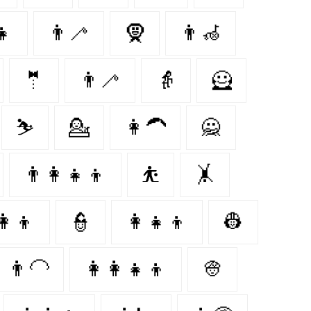
👧
👨‍🦯
🧕
👨‍🦽
🤵‍
👨‍🦯‍
👵
🦸‍
⛷️
💁
👩‍🦱
🙅
👨‍👩‍👧‍👦
⛹️
🤸‍
👩‍👦
👮‍
👩‍👧‍👦
👷‍
👨‍🦲
👩‍👩‍👧‍👦
👳‍