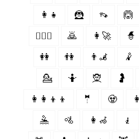
👩‍👧
🦹‍
👡
🙆‍
👩‍❤️‍👩
🙇
👩‍🚀
🧙‍
👭
👫
👨‍🦼
🤾
💁‍
🤷‍
🧝‍
🤰
👩‍👩‍👦‍👦
🤵
🧟‍

🤽‍
🚵
👩‍🦽
🧎