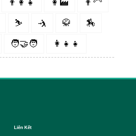
👨‍👩‍👧
👩‍🏭
👨‍🦳
⛷
🤺
🥋
🏇
🧑‍🤝‍🧑
👩‍👧‍👧
Liên Kết