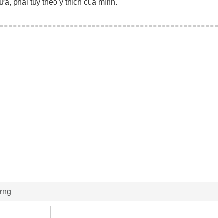
ữa, phải tùy theo ý thích của mình.
ứng