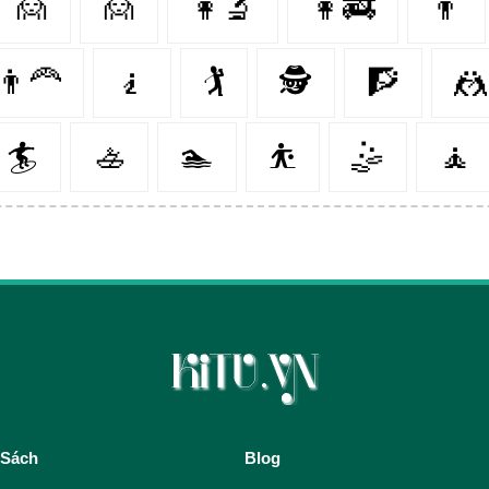
🙍
🙍‍
👩‍🔬
👩‍🚒
👨‍
👨‍🦰
🧎‍️
🏌️
🕵️‍️
🧗‍
🤼‍
🏄‍
🚣‍
🏊‍
⛹️‍
🤹‍
🧘‍
 Sách
Blog