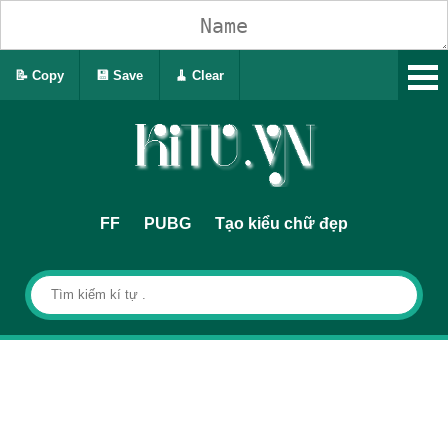
📝 Copy
💾 Save
🧹 Clear
FF
PUBG
Tạo kiểu chữ đẹp