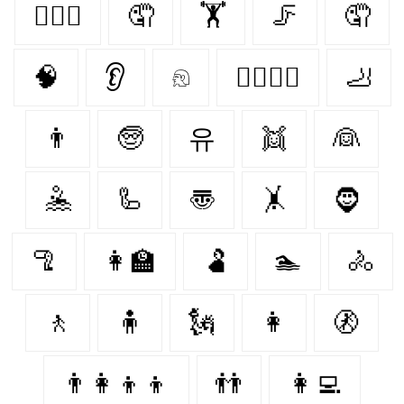
👩‍❤️‍👨
🤦‍
🏋️‍
🦵
🤦
🧠
👂
𓁶
👩‍❤️‍💋‍👩
🦶
👨
🧓
유
👯
👰
🤽
🦾
〠
🤸
🧔‍
🦿
👩‍🏫
🫃
🏊
🚴
🚶
🧍
🗽
👩
🚷
👨‍👩‍👦‍👦
👬
👩‍💻