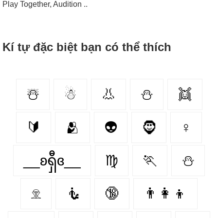
Play Together, Audition ..
Kí tự đặc biệt bạn có thể thích
☃️
☃
👃
⛄️
👯‍
🔰
🫂
👽
🧔
♀
__ʚရှီɞ__
♍
🏃
⛄
𓁷
🧜
🔞
👨‍👩‍👦