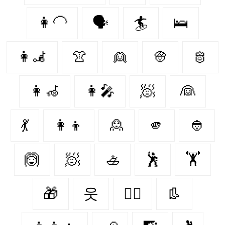
👩‍🦲
🗣️
🏄
🛌
👩‍🦼‍
👚
👱
👳
🫅
👩‍🦽‍
👩‍🎤
🧖‍
👰‍
💃
👩‍👦
🙎‍
🫵
👲
🙆
🧖
🚣
🕺
🏋
🎁
웃
👩‍⚕️
👢