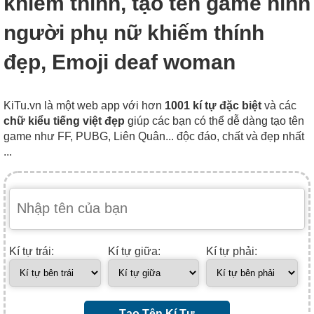
khiếm thính, tạo tên game hình
người phụ nữ khiếm thính
đẹp, Emoji deaf woman
KiTu.vn là một web app với hơn
1001 kí tự đặc biệt
và các
chữ kiểu tiếng việt đẹp
giúp các bạn có thể dễ dàng tạo tên
game như FF, PUBG, Liên Quân... độc đáo, chất và đẹp nhất
...
Kí tự trái:
Kí tự giữa:
Kí tự phải:
Tạo Tên Kí Tự