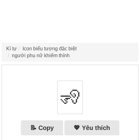
Kí tự
Icon biểu tượng đặc biệt
người phụ nữ khiếm thính
🧏‍
📝 Copy
💖 Yêu thích