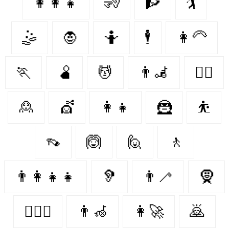
👩‍👩‍👧
🧏
🧗
🏌
🤹
🧛‍
🤷
🕴
👩‍🦳
🏃‍
🫄
💆
👨‍🦼‍️
🐕‍🦺
🙎
💇‍
👩‍👧
🦹‍
⛹
👡
🙆‍
🙋
🚶‍
👨‍👩‍👧‍👧
🦻
👨‍🦯
🧕
👩‍❤️‍👩
👨‍🦽
👩‍🚀
🙇