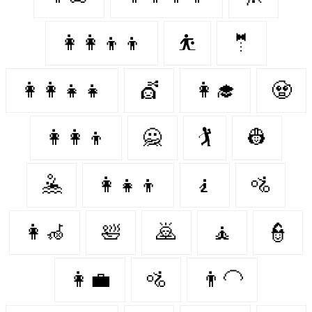
👩‍👩‍👦‍👦
⛹️
🤵
👩‍👩‍👧‍👧
💇
👩‍🎓
🧟‍
👩‍👩‍👦
🙅‍
🏌️‍
👷‍
🤽‍
👩‍👧‍👦
🧎
🚵
👩‍🦽
🛀
🙇‍
🧘
👮‍
👩‍💼
🚵‍
👨‍🦲