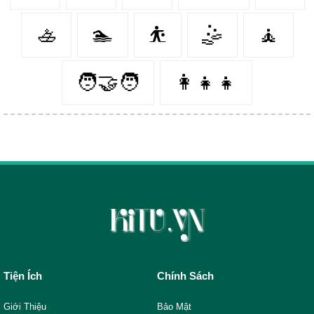
🚣‍
🏊‍
⛹️‍
🤹‍
🧘‍
🧑‍🤝‍🧑
👩‍👧‍👧
Tiện Ích
Chính Sách
Giới Thiệu
Bảo Mật