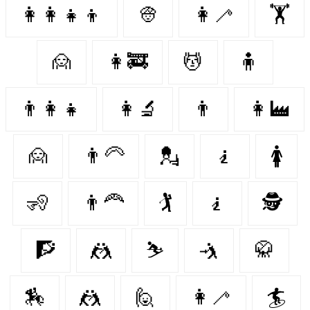
👩‍👩‍👧‍👦
👳‍
👩‍🦯
🏋️
🙍‍
👩‍🚒
💆‍
🧍‍
👨‍👩‍👧
👩‍🔬
👨‍
👩‍🏭
🙍
👨‍🦳
💂‍
🧎‍
🚺
🧏‍
👨‍🦰
🏌️
🧎‍️
🕵️‍️
🧗‍
🤼‍
⛷
🤺
🥋
🏇
🤼
🙋‍
👩‍🦯️
🏄‍