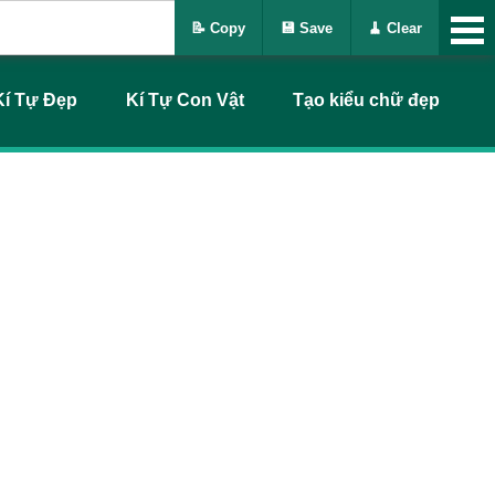
📝 Copy
💾 Save
🧹 Clear
Kí Tự Đẹp
Kí Tự Con Vật
Tạo kiểu chữ đẹp