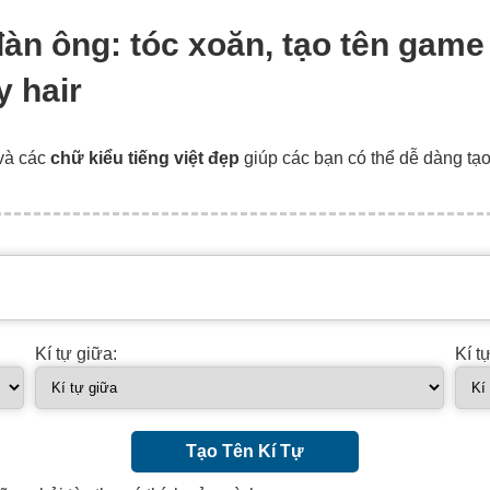
 đàn ông: tóc xoăn, tạo tên gam
y hair
và các
chữ kiểu tiếng việt đẹp
giúp các bạn có thể dễ dàng tạ
Kí tự giữa:
Kí t
Tạo Tên Kí Tự