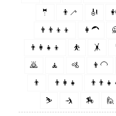
🤵‍
👨‍🦯‍
🎻

👨‍👨‍👦‍👦
👩‍🦱

👨‍👩‍👧‍👦
⛹️
🤸‍
🙇‍
🧘
🚵‍
👨‍🦲
👨‍
👨‍👩‍👧
👨‍👨‍👧‍
⛷
🤺
🏇
🙋‍