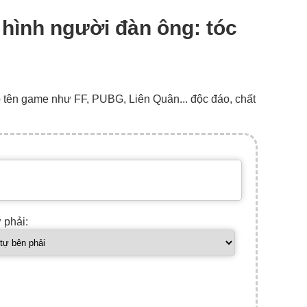
e hình người đàn ông: tóc
o tên game như FF, PUBG, Liên Quân... độc đáo, chất
ự phải: