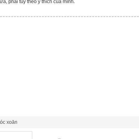
ữa, phải tùy theo ý thích của mình.
tóc xoăn