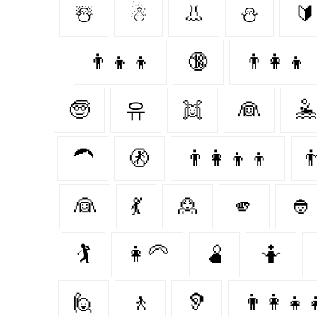
☃️
☃
👃
⛄️
🔰
👨‍👦‍👦
🔞
👨‍👩‍👦
🧓
유
👯
👰
🤽
🦱
🚷
👨‍👩‍👦‍👦

👰‍
💃
🙎‍
🫵
👲
🏌
👩‍🦳
🫄
🤷
🙋
🚶‍
🦻
👨‍👩‍👧‍