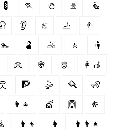
💈
🏃
⛄
𓁷
🧜
🤦
👂
𓁶
🦶
👨
🏊
🫃
🚴
🚶
🧍
👱
👳
🫅
👩‍🦽‍
웃
🧗
🤹
🪮
🧏
👨‍👧
💇‍
🙆‍
⛹

👨‍👦
👩‍
👨‍👨‍👧