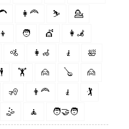
🦱
👩‍🦰
⛷️
💁
‍👦
🧑‍
💇
👩‍🦼
🚵
👩‍🦽
🧎
🛀
🕴️
🏋️
🙍
🪕
🙍‍
🧏‍
👨‍🦰
🧎‍️
🏌️
🤹‍
🧘‍
🧑‍🤝‍🧑