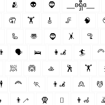
🫂
👽
🧔
__ʚရှီɞ__
🤦‍
🏋️‍
🎸
🦵
🧠
🦾
〠
🧔‍
🤸
🦿

🗣️
🛌
👩‍🦼‍
🏄
🦳
🧖
🙆
🚣
🕺
🏋
🕴
🦰
🏃‍
👨‍🦼‍️
🙎
💆
👧
👨‍🦯
🧕
🪉
👨‍🦽
