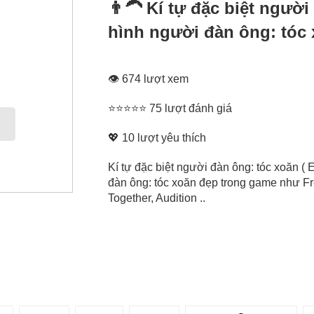
👨‍🦱 Kí tự đặc biệt ngườ
hình người đàn ông: tóc 
👁 674 lượt xem
⭐⭐⭐⭐⭐ 75 lượt đánh giá
💖
10
lượt yêu thích
Kí tự đặc biệt người đàn ông: tóc xoăn ( 
đàn ông: tóc xoăn đẹp trong game như Fr
Together, Audition ..