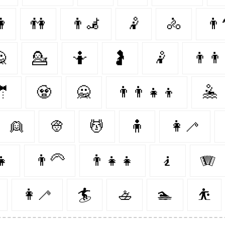

👫
👨‍🦼
🤾
🚴‍
👨‍

💁‍
🤷‍
🤰
🤾‍
👨‍👨
🤵
🧟‍
🙅‍
👨‍👨‍👧‍👦
🤽‍
👱‍
👳‍
💆‍
🧍‍
👩‍🦯
👧
👨‍🦳
👨‍👧‍👧
🧎‍
🪗
👩‍🦯️
🏄‍
🚣‍
🏊‍
⛹️‍