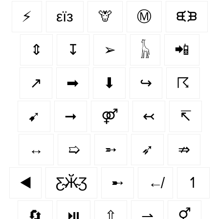
⚡
εїз
🦒
Ⓜ
ᙙᙖ
⇕
↧
➢
𓃱
📲
↗️
➡
⬇
↪
☈
➹
➞
⚤
↢
↸
↔
➯
➵
➶
⇏
◀️
Ƹ̴Ӂ̴Ʒ
➸
↚
↿
🔄
⏯️
⇧
⇀
⚥