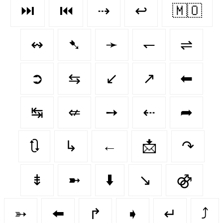
⏭️
⏮️
⇢
↩
🇲🇴
↭
➷
➛
↽
⇌
➲
⇆
↙️
↗
⬅
↹
⇍
➙
⇠
➦
🔃
↳
←
📩
↷
⇟
➼
⬇️
↘
⚣
➳
⬅️
↱
➧
↵
⤴