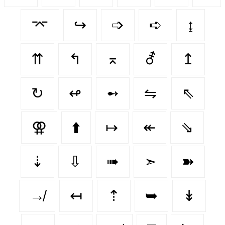
⌤
↪️
➩
➪
↨
⇈
↰
⌅
⚦
↥
↻
↫
➻
⇋
⇖
⚢
⬆️
↦
↞
⇘
⇣
⇩
➠
➣
➽
↛
↤
⇡
➥
↡