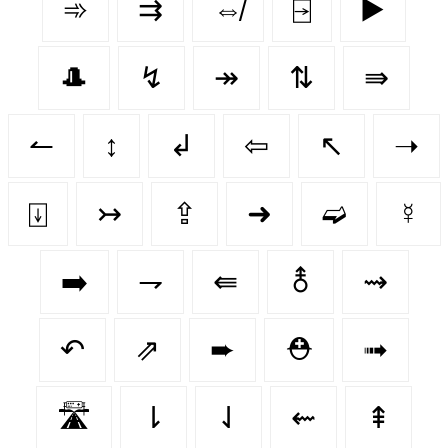
➾
⇉
⇎
⍈
▶️
🎩
↯
↠
⇅
⇛
↼
↕️
↲
⇦
↖
➝
⍗
↣
⇪
➜
➫
☿
➡️
⇁
⇚
⚨
⇝
↶
⇗
➨
⛑
➟
🛣
⇂
⇃
⇜
⇞