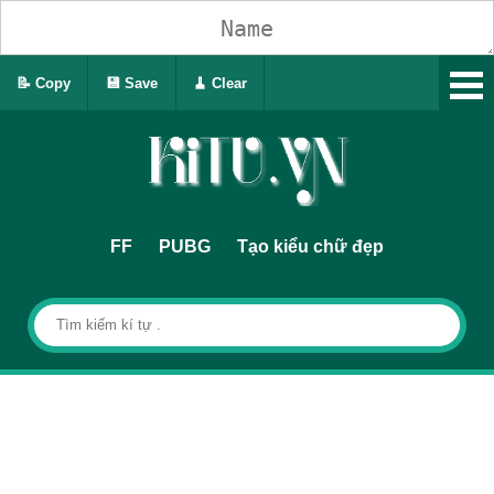
📝 Copy
💾 Save
🧹 Clear
FF
PUBG
Tạo kiểu chữ đẹp