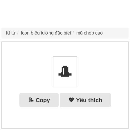
Kí tự
Icon biểu tượng đặc biệt
mũ chóp cao
🎩
📝 Copy
💖 Yêu thích