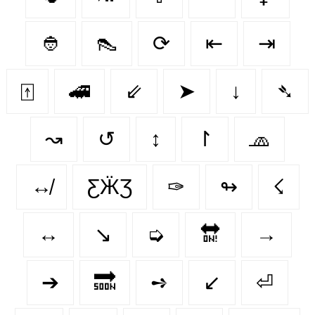
👲
👠
⟳
⇤
⇥
⍐
🚄
⇙
➤
↓
➴
↝
↺
↕
↾
🧢
↮
ƸӜƷ
✑
↬
☇
↔️
↘️
➭
🔛
→
➔
🔜
➺
↙
⏎