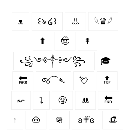
ᴥ
꒰ঌ ໒꒱
👃
𓆩♛𓆪
⬆
🤠
↟
꧁༺༒༻꧂
🎓
🔙
જ⁀➴
💘
🔝
↜
⤵
😤
ꔚ
🔚
↑
🐽
🪖
ʚ✟⃛ɞ
👒