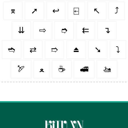
⌆
➚
↩️
⍇
↖️
⤴️
⇊
⇨
➮
⇇
↴
➬
⇄
➱
⏏️
➘
⤵️
🏹
ﻌ
☕️
🚅
🚤